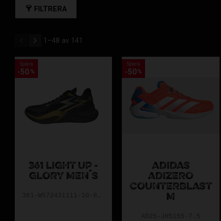
FILTRERA
Observera att många av produkterna i sommarrean finns i begr
1–
48
av
141
Spara
Spara
50
50
%
%
361 LIGHT UP -
ADIDAS
GLORY MEN´S
ADIZERO
COUNTERBLAST
361-W572431111-10-8.5-
M
AD25-JH5155-7.5