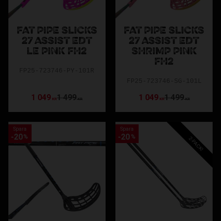
FAT PIPE SLICKS
FAT PIPE SLICKS
27 ASSIST EDT
27 ASSIST EDT
LE PINK FH2
SHRIMP PINK
FH2
FP25-723746-PY-101R
FP25-723746-SG-101L
1 049
1 499
1 049
1 499
KR
KR
KR
KR
Spara
Spara
20
20
%
%
2-PACK!