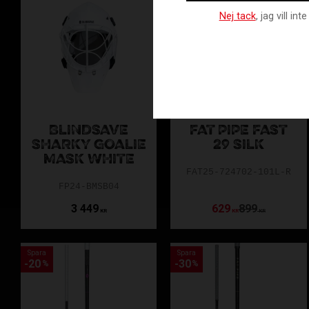
Nej tack
, jag vill i
BLINDSAVE
FAT PIPE FAST
SHARKY GOALIE
29 SILK
MASK WHITE
FAT25-724702-101L-R
FP24-BMSB04
3 449
629
899
KR
KR
KR
Spara
Spara
20
30
%
%