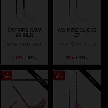
FAT PIPE RAW
FAT PIPE SLICKS
29 SILK
27
FAT25-723717-96R-R
FAT25-724749-104L-R
1 189
1 699
959
1 599
KR
KR
KR
KR
Spara
Spara
LIMITED EDT.
30
40
%
%
NYHET!