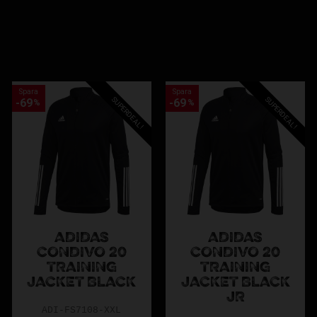
våra erbjudanden och hitta rätt utrustning för just dina behov.
änsat antal, vilket innebär att populära varor snabbt kan ta slut.
riktigt bra priser redan idag!
Spara
Spara
SUPERDEAL!
SUPERDEAL!
69
69
%
%
ADIDAS
ADIDAS
CONDIVO 20
CONDIVO 20
TRAINING
TRAINING
JACKET BLACK
JACKET BLACK
JR
ADI-FS7108-XXL