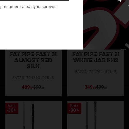
nte prenumerera på nyhetsbrevet
FAT PIPE FAST 31
FAT PIPE FAST 31
ALMOST RED
WHITE JAB FH2
SILK
FAT25-724704-82L-R
FAT25-724703-92R-R
489
699
349
499
KR
KR
KR
KR
Spara
Spara
30
30
%
%