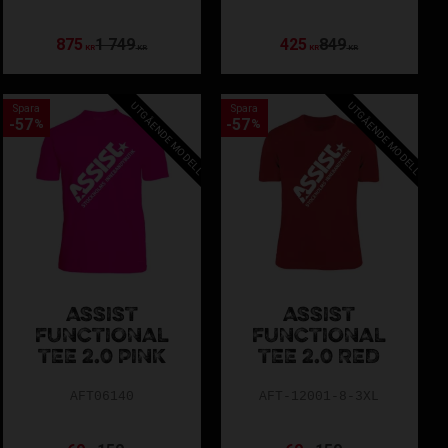
875
1 749
425
849
KR
KR
KR
KR
UTGÅENDE MODELL
UTGÅENDE MODELL
Spara
Spara
57
57
%
%
ASSIST
ASSIST
FUNCTIONAL
FUNCTIONAL
TEE 2.0 PINK
TEE 2.0 RED
AFT06140
AFT-12001-8-3XL