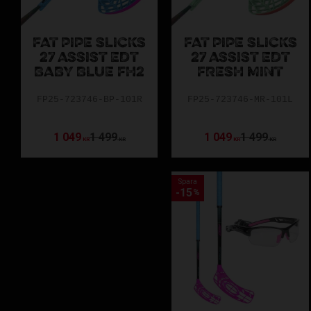
FAT PIPE SLICKS
FAT PIPE SLICKS
27 ASSIST EDT
27 ASSIST EDT
BABY BLUE FH2
FRESH MINT
FP25-723746-BP-101R
FP25-723746-MR-101L
1 049
1 499
1 049
1 499
KR
KR
KR
KR
Spara
15
%