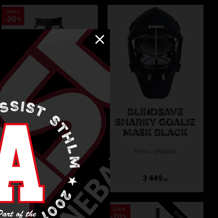
Spara
30
%
BLINDSAVE LITE
BLINDSAVE
GOALIE PANTS
SHARKY GOALIE
BLACK/WHITE
MASK BLACK
JR
FP24-BMSW04
FP24-BPJ05-110120
1 049
1 499
3 449
KR
KR
KR
Spara
Spara
30
20
%
%