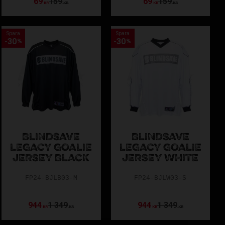
69
159
69
159
KR
KR
KR
KR
Spara
Spara
30
30
%
%
BLINDSAVE
BLINDSAVE
LEGACY GOALIE
LEGACY GOALIE
JERSEY BLACK
JERSEY WHITE
FP24-BJLB03-M
FP24-BJLW03-S
944
1 349
944
1 349
KR
KR
KR
KR