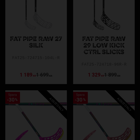
FAT PIPE RAW 27
FAT PIPE RAW
SILK
29 LOW KICK
CTRL SLICKS
FAT25-724715-104L-R
FAT25-724718-96R-R
1 189
1 699
1 329
1 899
KR
KR
KR
KR
Spara
Spara
ASSIST ONLY
ASSIST ONLY
30
30
%
%