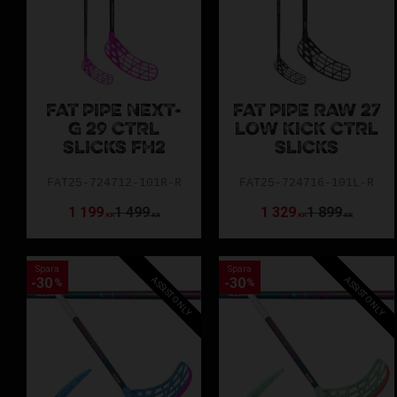
FAT PIPE NEXT-
FAT PIPE RAW 27
G 29 CTRL
LOW KICK CTRL
SLICKS FH2
SLICKS
FAT25-724712-101R-R
FAT25-724716-101L-R
1 199
1 499
1 329
1 899
KR
KR
KR
KR
Spara
Spara
ASSIST ONLY
ASSIST ONLY
30
30
%
%