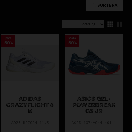
SORTERA
 Missa därför inte chansen att fynda innebandyutrustning till
Välj sortering
Välj
Spara
Spara
50
50
%
%
ADIDAS
ASICS GEL-
CRAZYFLIGHT 6
POWERBREAK
M
GS JR
AD25-HP7034-11.5
AC25-1074A044-401-1