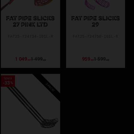
FAT PIPE SLICKS
FAT PIPE SLICKS
27 PINK LTD
29
FAT25-724734-101L-R
FAT25-724750-101L-R
1 049
1 499
959
1 599
KR
KR
KR
KR
Spara
33
%
3-PACK!