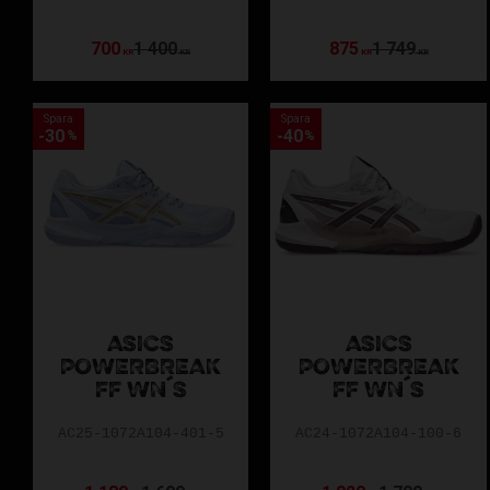
700
1 400
875
1 749
KR
KR
KR
KR
Spara
Spara
30
40
%
%
ASICS
ASICS
POWERBREAK
POWERBREAK
FF WN´S
FF WN´S
AC25-1072A104-401-5
AC24-1072A104-100-6