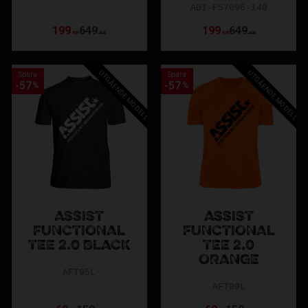
ADI-FS7096-140
199
649
199
649
KR
KR
KR
KR
UTGÅENDE MODELL
UTGÅENDE MODELL
Spara
Spara
57
57
%
%
ASSIST
ASSIST
FUNCTIONAL
FUNCTIONAL
TEE 2.0 BLACK
TEE 2.0
ORANGE
AFT05L
AFT09L