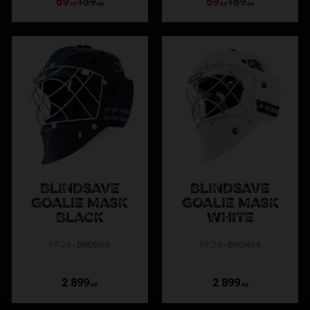
69
159
69
159
KR
KR
KR
KR
L
BLINDSAVE
BLINDSAVE
GOALIE MASK
GOALIE MASK
BLACK
WHITE
FP24-BMOB04
FP24-BMOW04
2 899
2 899
KR
KR