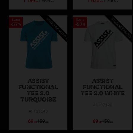
1 189
1 699
1 020
1 700
KR
KR
KR
KR
UTGÅENDE MODELL
UTGÅENDE MODEL
Spara
Spara
57
57
%
%
ASSIST
ASSIST
FUNCTIONAL
FUNCTIONAL
TEE 2.0
TEE 2.0 WHITE
TURQUOISE
AFT07120
AFT10140
69
159
69
159
KR
KR
KR
KR