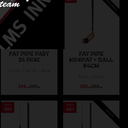
BARNKLUBBA!
FAT PIPE FAST
FAT PIPE
34 PINK
MINIFAT + BALL
54CM
FAT25-724710-75R-R
FP18-711926
244
349
200
250
KR
KR
KR
KR
Spara
Spara
30
40
%
%
NYHET!