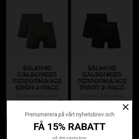
SALMING
SALMING
KALSONGER
KALSONGER
PERFORMANCE
PERFORMANCE
GRÖN 2-PACK
SVART 2-PACK
5014002-0601-000S
5014002-0101-000S
299
299
KR
KR
Prenumerera på vårt nyhetsbrev och
FÅ 15% RABATT
på ditt nästa köp