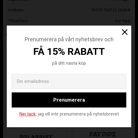
Artikelnr
FAT25-724712-101R-R
Tillverkare
Fat Pipe
Visa alla produkter från Fat Pipe
Prenumerera på vårt nyhetsbrev och
FÅ 15% RABATT
ANDRA KÖPTE ÄVEN
på ditt nästa köp
Email
Prenumerera
Nej tack
, jag vill inte prenumerera på nyhetsbrevet
FAT PIPE
FBI ASSIST