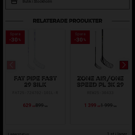
Butik i Stockholm
RELATERADE PRODUKTER
Spara
Spara
30
30
%
%
FAT PIPE FAST
ZONE AIR/ONE
29 SILK
SPEED PL 3K 29
FAT25-724702-101L-R
REW25-30433
629
899
1 399
1 999
KR
KR
KR
KR
Lagerstatus
1 st i lager