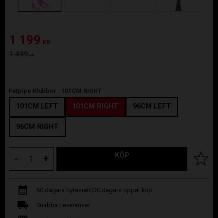
Nedsatt pris:
1 199
KR
Ordinarie pris:
1 499
KR
Fatpipe Klubbor :
101CM RIGHT
101CM LEFT
101CM RIGHT
96CM LEFT
96CM RIGHT
KÖP
Lägg til
-
+
60 dagars bytesrätt/30 dagars öppet köp
Snabba Leveranser