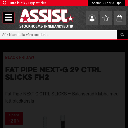
Hitta butik / Öppettider
Assist Guider & Tips
Meny
Kundva
Favoriter
BLACK FRIDAY!
FAT PIPE NEXT-G 29 CTRL
SLICKS FH2
Fat Pipe NEXT-G CTRL SLICKS – Balanserad klubba med
lätt bladkänsla
Spara
20
%