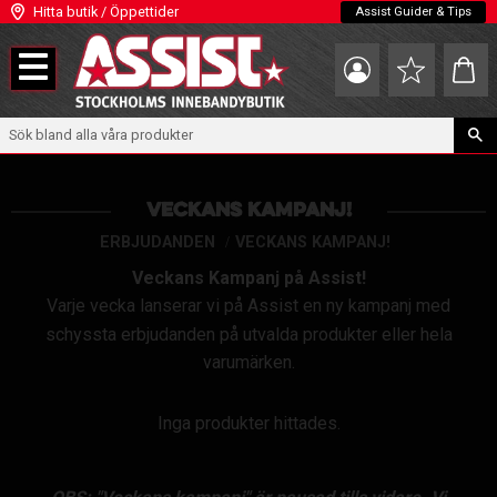
Hitta butik / Öppettider
Assist Guider & Tips
Meny
Kundva
Favoriter
VECKANS KAMPANJ!
ERBJUDANDEN
VECKANS KAMPANJ!
Veckans Kampanj på Assist!
Varje vecka lanserar vi på Assist en ny kampanj med
schyssta erbjudanden på utvalda produkter eller hela
varumärken.
Inga produkter hittades.