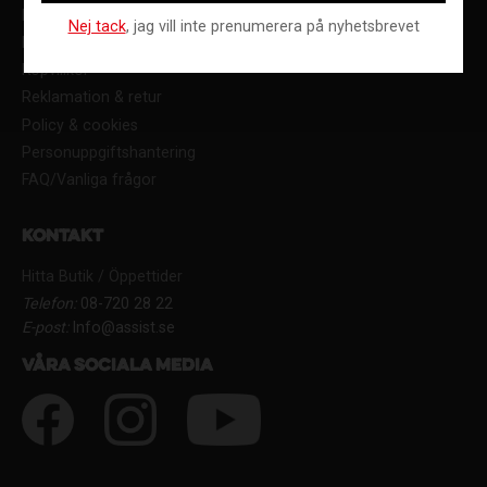
Kundtjänst
Nej tack
, jag vill inte prenumerera på nyhetsbrevet
Betalning & Leverans
Köpvillkor
Reklamation & retur
Policy & cookies
Personuppgiftshantering
FAQ/Vanliga frågor
Kontakt
Hitta Butik / Öppettider
Telefon:
08-720 28 22
E-post:
Info@assist.se
Våra sociala media