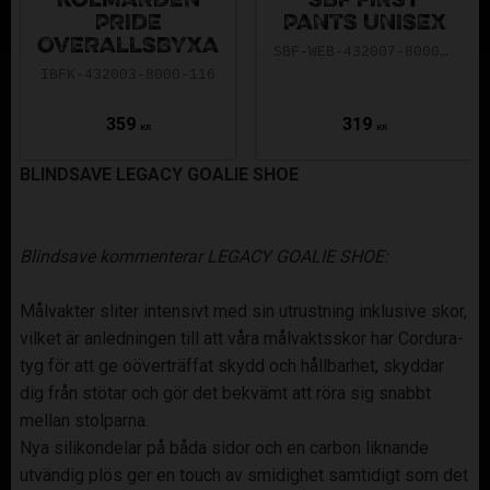
KOLMÅRDEN
SBF FIRST
PRIDE
PANTS UNISEX
OVERALLSBYXA
SBF-WEB-432007-8000-116
IBFK-432003-8000-116
359
319
KR
KR
BLINDSAVE LEGACY GOALIE SHOE
Blindsave kommenterar LEGACY GOALIE SHOE:
Målvakter sliter intensivt med sin utrustning inklusive skor,
vilket är anledningen till att våra målvaktsskor har Cordura-
tyg för att ge oöverträffat skydd och hållbarhet, skyddar
dig från stötar och gör det bekvämt att röra sig snabbt
mellan stolparna.
Nya silikondelar på båda sidor och en carbon liknande
utvändig plös ger en touch av smidighet samtidigt som det