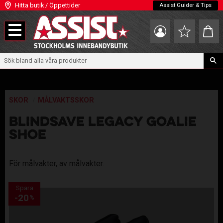
Hitta butik / Öppettider
Assist Guider & Tips
Meny
Kundva
Favoriter
SKOR
MÅLVAKTSSKOR
BLINDSAVE LEGACY GOALIE
SHOE
För målvakter, av målvakter.
Spara
20
%