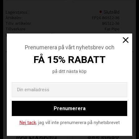
Lagerstatus
Slutsåld
Artikelnr
FP24-BGS12-36
Tillv. artikelnr
BGS12-36
Tillverkare
Fat Pipe
Visa alla produkter från Fat Pipe
Prenumerera på vårt nyhetsbrev och
ANDRA KÖPTE ÄVEN
FÅ 15% RABATT
på ditt nästa köp
Email
Prenumerera
Nej tack
, jag vill inte prenumerera på nyhetsbrevet