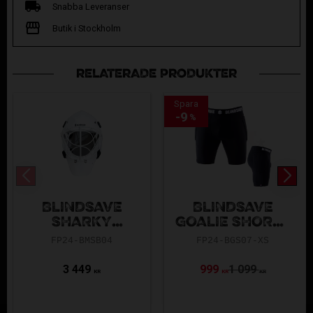
Snabba Leveranser
Butik i Stockholm
RELATERADE PRODUKTER
Spara
9
%
BLINDSAVE
BLINDSAVE
SHARKY
GOALIE SHORTS
GOALIE MASK
+ CUP
FP24-BMSB04
FP24-BGS07-XS
WHITE
3 449
999
1 099
KR
KR
KR