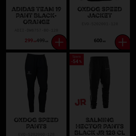
ADIDAS TEAM 19
OXDOG SPEED
PANT BLACK-
JACKET
ORANGE
EVO-5202001-128
ADII-DW6757-BO-128
299
499
600
KR
KR
KR
Spara
54
%
OXDOG SPEED
SALMING
PANTS
HECTOR PANTS
BLACK JR 128 CL
EVO-5202000-128