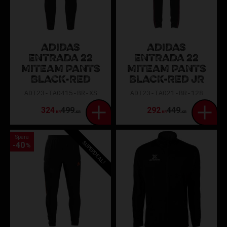
ADIDAS
ADIDAS
ENTRADA 22
ENTRADA 22
MITEAM PANTS
MITEAM PANTS
BLACK-RED
BLACK-RED JR
ADI23-IA0415-BR-XS
ADI23-IA021-BR-128
324
499
292
449
KR
KR
KR
KR
Spara
SUPERDEAL!
40
%