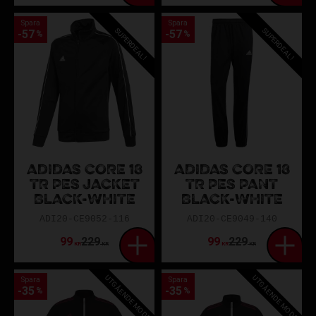
Spara
Spara
SUPERDEAL!
SUPERDEAL!
57
57
%
%
ADIDAS CORE 18
ADIDAS CORE 18
TR PES JACKET
TR PES PANT
BLACK-WHITE
BLACK-WHITE
ADI20-CE9052-116
ADI20-CE9049-140
99
229
99
229
KR
KR
KR
KR
UTGÅENDE MODELL
UTGÅENDE MODELL
Spara
Spara
35
35
%
%