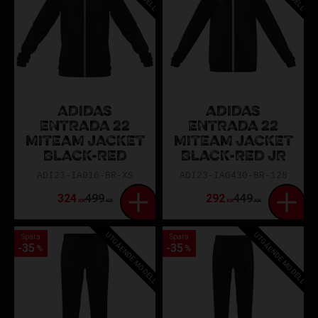
ADIDAS
ADIDAS
ENTRADA 22
ENTRADA 22
MITEAM JACKET
MITEAM JACKET
BLACK-RED
BLACK-RED JR
ADI23-IA016-BR-XS
ADI23-IA0430-BR-128
324
499
292
449
KR
KR
KR
KR
UTGÅENDE MODELL
UTGÅENDE MODELL
Spara
Spara
35
35
%
%