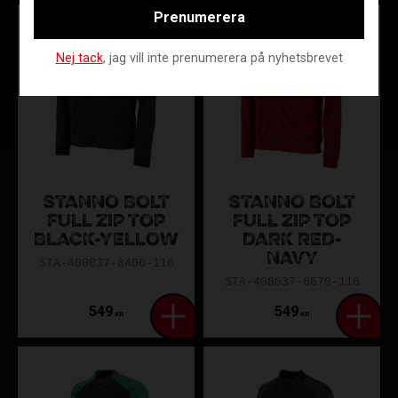
Prenumerera
Nej tack
, jag vill inte prenumerera på nyhetsbrevet
STANNO BOLT
STANNO BOLT
FULL ZIP TOP
FULL ZIP TOP
BLACK-YELLOW
DARK RED-
NAVY
STA-408037-8400-116
STA-408037-6670-116
549
549
KR
KR