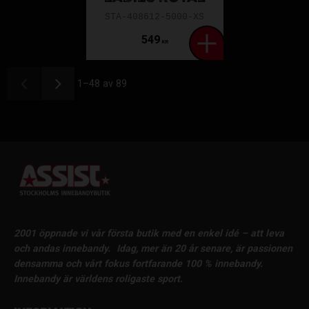
STA-408612-5000-XS
549
KR
1–
48
av
89
2001 öppnade vi vår första butik med en enkel idé – att leva
och andas innebandy.
Idag, mer än 20 år senare, är passionen
densamma och vårt fokus fortfarande 100 % innebandy.
Innebandy är världens roligaste sport.