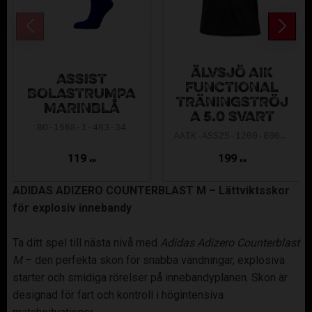
ÄLVSJÖ AIK
ASSIST
FUNCTIONAL
BOLASTRUMPA
TRÄNINGSTRÖJ
MARINBLÅ
A 5.0 SVART
BO-1568-1-483-34
AAIK-ASS25-1200-8000-5.0-140
119
199
KR
KR
ADIDAS ADIZERO COUNTERBLAST M – Lättviktsskor
för explosiv innebandy
Ta ditt spel till nästa nivå med
Adidas Adizero Counterblast
M
– den perfekta skon för snabba vändningar, explosiva
starter och smidiga rörelser på innebandyplanen. Skon är
designad för fart och kontroll i högintensiva