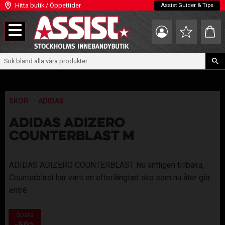
Hitta butik / Öppettider
Assist Guider & Tips
Meny
Kundva
Favoriter
SKOR
ADIDAS
ADIDAS ADIZERO
COUNTERBLAST M
ADIDAS ADIZERO COUNTERBLAST Nu äntligen tillbaka,
Counterblast har varit en efterlängtad sko som nu åter gör
entré.
Spara
50
%