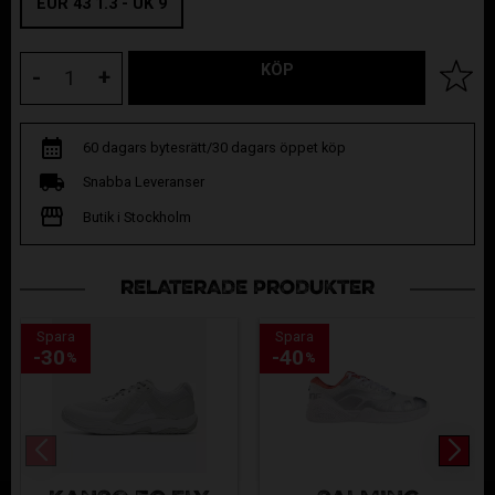
EUR 43 1.3 - UK 9
KÖP
Lägg til
-
+
60 dagars bytesrätt/30 dagars öppet köp
Snabba Leveranser
Butik i Stockholm
RELATERADE PRODUKTER
Spara
Spara
30
40
%
%