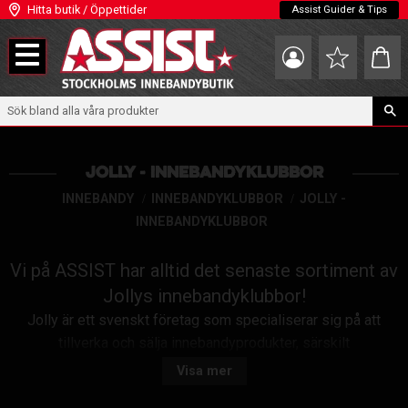
Hitta butik / Öppettider
Assist Guider & Tips
Meny
Kundva
Favoriter
JOLLY - INNEBANDYKLUBBOR
INNEBANDY
INNEBANDYKLUBBOR
JOLLY -
INNEBANDYKLUBBOR
Vi på ASSIST har alltid det senaste sortiment av
Jollys innebandyklubbor!
Jolly är ett svenskt företag som specialiserar sig på att
tillverka och sälja innebandyprodukter, särskilt
innebandyklubbor
och utrustning.
Visa mer
Företaget har en historia som sträcker sig över flera