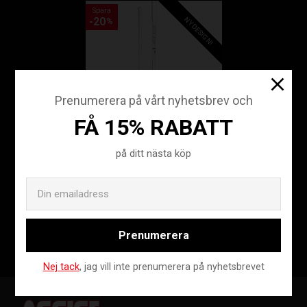
Spara
20
NY DESIGN!
%
Prenumerera på vårt nyhetsbrev och
FÅ 15% RABATT
JOLLY WHITE 25
på ditt nästa köp
HII
Email
JLY18-200101-101-L
1 039
1 299
KR
KR
Prenumerera
Nej tack
, jag vill inte prenumerera på nyhetsbrevet