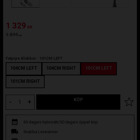
Nedsatt pris:
1 329
KR
Ordinarie pris:
1 899
KR
Fatpipe Klubbor :
101CM LEFT
104CM LEFT
104CM RIGHT
101CM LEFT
101CM RIGHT
KÖP
Lägg til
-
+
60 dagars bytesrätt/30 dagars öppet köp
Snabba Leveranser