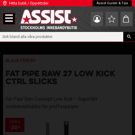
Hitta butik / Öppettider
Assist Guider & Tips
Meny
Kundva
Favoriter
BLACK FRIDAY!
FAT PIPE RAW 27 LOW KICK
CTRL SLICKS
Fat Pipe Raw Concept Low Kick – Superlätt
innebandyklubba för proffsspelare
Spara
30
%