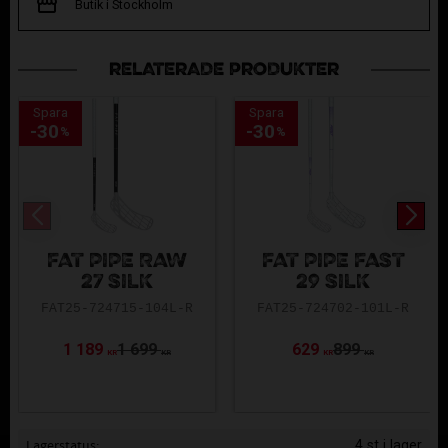
Butik i Stockholm
RELATERADE PRODUKTER
Spara
Spara
30
30
%
%
FAT PIPE RAW
FAT PIPE FAST
27 SILK
29 SILK
FAT25-724715-104L-R
FAT25-724702-101L-R
1 189
1 699
629
899
KR
KR
KR
KR
Lagerstatus
4 st i lager