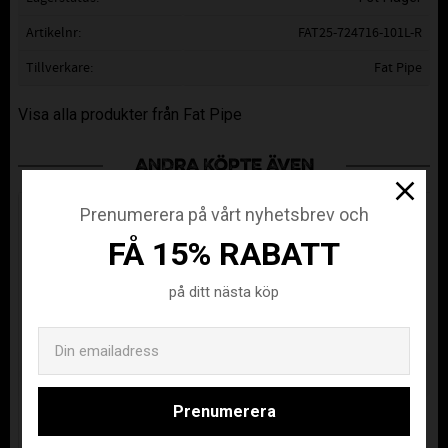
Artikelnr
FAT25-724716-101L-R
Tillverkare
Fat Pipe
Visa alla produkter från Fat Pipe
ANDRA KÖPTE ÄVEN
Prenumerera på vårt nyhetsbrev och
FÅ 15% RABATT
på ditt nästa köp
Email
Prenumerera
FAT PIPE
FAT PIPE