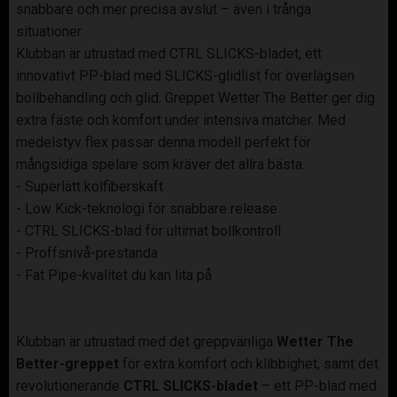
snabbare och mer precisa avslut – även i trånga
situationer.
Klubban är utrustad med CTRL SLICKS-bladet, ett
innovativt PP-blad med SLICKS-glidlist för överlägsen
bollbehandling och glid. Greppet Wetter The Better ger dig
extra fäste och komfort under intensiva matcher. Med
medelstyv flex passar denna modell perfekt för
mångsidiga spelare som kräver det allra bästa.
- Superlätt kolfiberskaft
- Low Kick-teknologi för snabbare release
- CTRL SLICKS-blad för ultimat bollkontroll
- Proffsnivå-prestanda
- Fat Pipe-kvalitet du kan lita på
Klubban är utrustad med det greppvänliga
Wetter The
Better-greppet
för extra komfort och klibbighet, samt det
revolutionerande
CTRL SLICKS-bladet
– ett PP-blad med