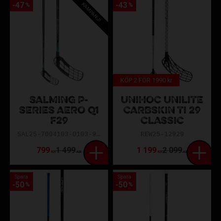
47
43
KAMPANJ!
%
%
KÖP 2 FÖR 1990 kr
SALMING P-
UNIHOC UNILITE
SERIES AERO Q1
CARBSKIN TI 29
F29
CLASSIC
SAL25-7004103-0103-96R
REW25-12929
799
1 499
1 199
2 099
KR
KR
KR
KR
Spara
Spara
50
50
%
%