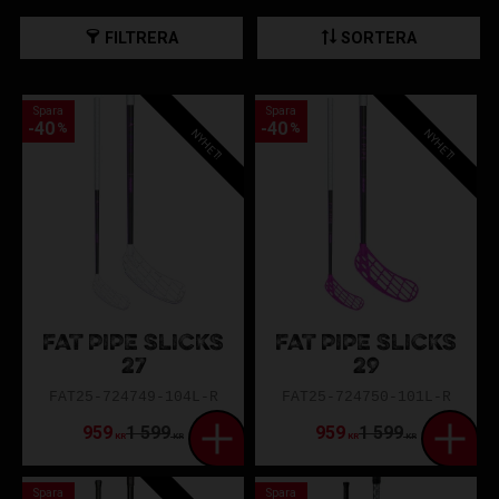
först till kvarn gäller!
FILTRERA
SORTERA
Spara
Spara
40
40
%
%
NYHET!
NYHET!
FAT PIPE SLICKS
FAT PIPE SLICKS
27
29
FAT25-724749-104L-R
FAT25-724750-101L-R
959
1 599
959
1 599
KR
KR
KR
KR
Spara
Spara