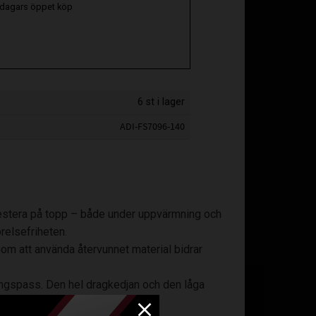
 dagars öppet köp
6 st i lager
ADI-FS7096-140
prestera på topp – både under uppvärmning och
relsefriheten.
enom att använda återvunnet material bidrar
ningspass. Den hel dragkedjan och den låga
.