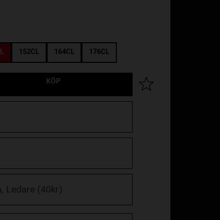
L
152CL
164CL
176CL
KÖP
Lägg till i favoriter