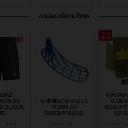
ANDRA KÖPTE ÄVEN
Spara
Spara
45
45
%
%
IDAS
FATPIP
ADA 22
UNIHOC UNILITE
STAN
S BLACK
TITAN PP
NEON 
JR
BRIGHT BLUE
50-
7502-116
REW23-21875
FAT23-723