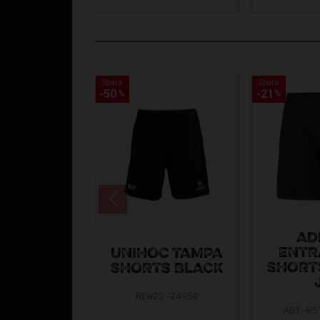
Spara
Spara
Spara
Spara
50
50
21
21
%
%
%
%
AD
ENTR
UNIHOC TAMPA
SHORT
SHORTS BLACK
REW22-24950
ADI-H5