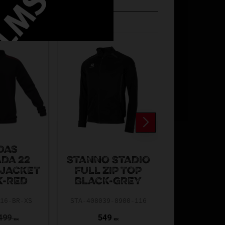
Spara
Spara
50
50
%
%
DAS
DA 22
STANNO STADIO
ADIDAS C
 JACKET
FULL ZIP TOP
JS
K-RED
BLACK-GREY
BLACK/
016-BR-XS
STA-408039-8900-116
ADI16-CE9
499
549
99
1
KR
KR
KR