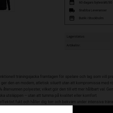
60 dagars bytesrätt/30
Snabba Leveranser
Butik i Stockholm
Lagerstatus
Artikelnr
unktionell träningsjacka framtagen för spelare och lag som vill 
ger den en modern, atletisk siluett utan att kompromissa med rö
% återvunnen polyester, vilket gör den till ett mer hållbart val. G
ska utsläppen – utan att tumma på kvalitet eller komfort.
fektivt fukt och håller dig torr och bekväm under intensiva trä
m fickor med dragkedja gör det enkelt att förvara småsaker säkert