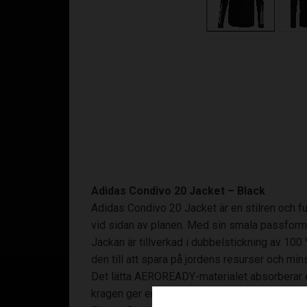
Adidas Condivo 20 Jacket – Black
Adidas Condivo 20 Jacket är en stilren och f
vid sidan av planen. Med sin smala passform 
Jackan är tillverkad i dubbelstickning av 100 
den till att spara på jordens resurser och min
Det lätta AEROREADY-materialet absorberar ef
kragen ger en ren, sportig look, samtidigt so