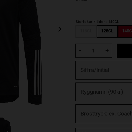
KR
Storlekar kläder :
140CL
116CL
128CL
140C
-
+