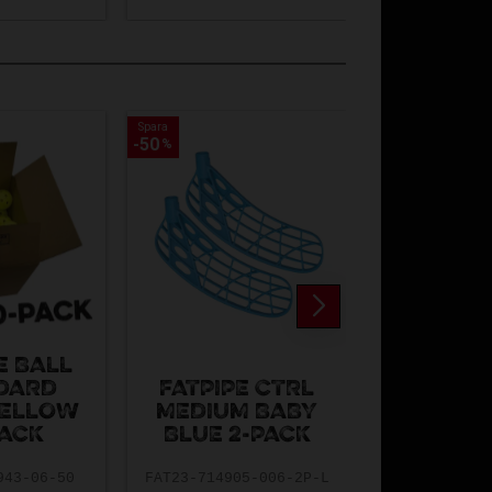
Spara
Spara
Spara
Spara
50
50
10
10
%
%
%
%
E BALL
DARD
FATPIPE CTRL
ADI
YELLOW
MEDIUM BABY
ENTRA
PACK
BLUE 2-PACK
SHORTS
943-06-50
FAT23-714905-006-2P-L
ADI-H575