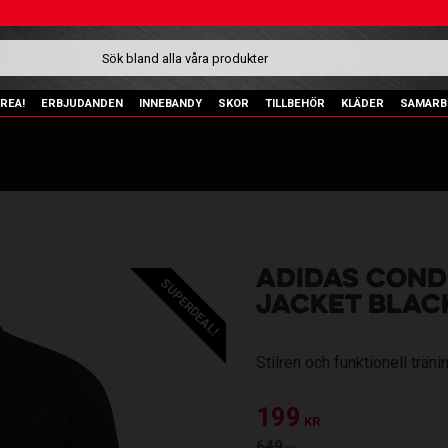
REA!
ERBJUDANDEN
INNEBANDY
SKOR
TILLBEHÖR
KLÄDER
SAMARB
ADIDAS COND
SUPERDEAL!
JACKET BLAC
Stilren och funktionell trän
Nedsatt pris:
199
KR
Ordinarie pris:
649