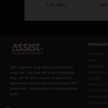
110
220
149
KR
KR
Informat
Om Assist
Guider
Kundtjänst
2001 öppnade vi vår första butik med en
Betalning & 
enkel idé – att leva och andas innebandy.
Idag, mer än 20 år senare, är passionen
Köpvillkor
densamma och vårt fokus fortfarande 100 %
Reklamation 
innebandy.
Innebandy är världens roligaste
Policy & coo
sport.
Personuppgif
FAQ/Vanliga 