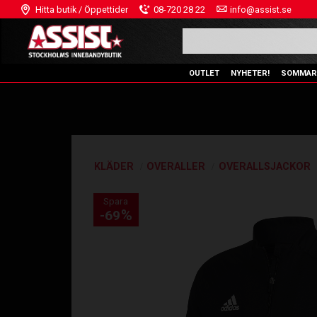
Hitta butik / Öppettider
08-720 28 22
info@assist.se
OUTLET
NYHETER!
SOMMAR
KLÄDER
OVERALLER
OVERALLSJACKOR
Spara
%
69