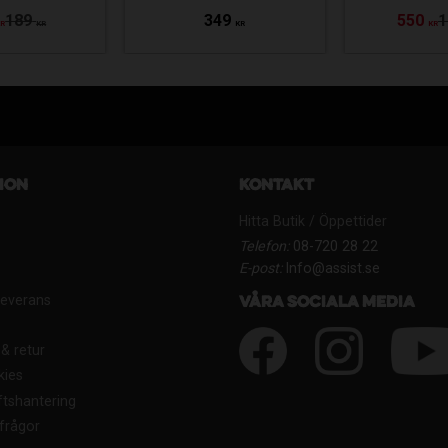
189
349
550
1
KR
KR
KR
KR
ion
Kontakt
Hitta Butik / Öppettider
Telefon:
08-720 28 22
E-post:
Info@assist.se
Leverans
Våra sociala media
& retur
kies
tshantering
frågor