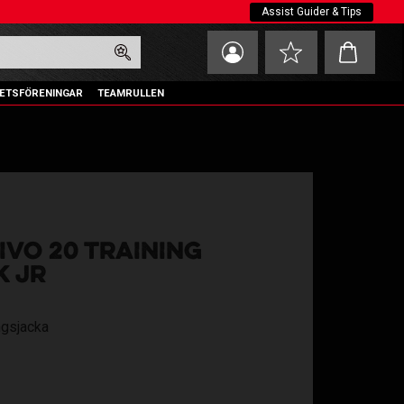
Assist Guider & Tips
Kundvagn
Favoriter
ETSFÖRENINGAR
TEAMRULLEN
IVO 20 TRAINING
K JR
ingsjacka