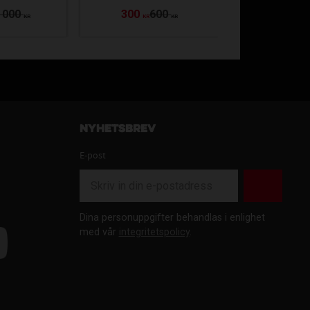
 000
300
600
179
1
KR
KR
KR
KR
Nyhetsbrev
E-post
Dina personuppgifter behandlas i enlighet
med vår
integritetspolicy
.