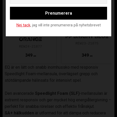
Prenumerera
UNIHOC
UNIHOC
Nej tack
, jag vill inte prenumerera på nyhetsbrevet
UNILITE TITAN
UNILITE TITAN
PP NEON
PP BRIGHT BLUE
ORANGE
REW23-21875
REW24-21877
349
349
KR
KR
EQ är en lätt och snabb inomhussko med responsiv
Speedlight Foam-mellansula, överlägset grepp och
stötdämpande hälinsats för intensivt spel.
Den avancerade
Speedlight Foam (SLF)
-mellansulan är
extremt responsiv och ger mycket hög energiåtergivning –
perfekt för snabba rörelser och effektiv frånskjut.
SA+ hälkudden
är utformad för att dämpa och reducera