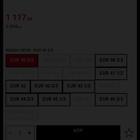
Nedsatt pris:
1 117
KR
Ordinarie pris:
1 595
KR
KANSO SKOR :
EUR 36 2/3
EUR 36 2/3
EUR 37 1/3
EUR 38
EUR 38 2/3
EUR 39 1/3
EUR 40
EUR 40 2/3
EUR 41 1/2
EUR 42
EUR 42 2/3
EUR 43 1/3
EUR 44
EUR 44 2/3
EUR 45 1/3
EUR 46
EUR 46 2/3
EUR 47 1/2
KÖP
Lägg til
-
+