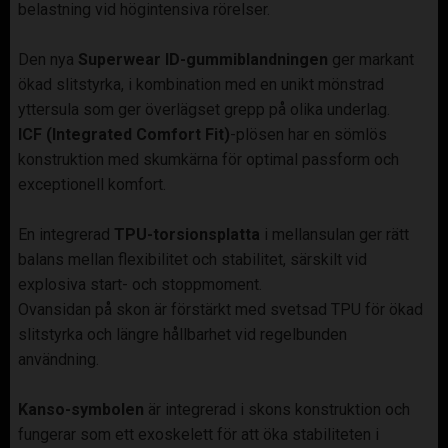
belastning vid högintensiva rörelser.
Den nya
Superwear ID-gummiblandningen
ger markant
ökad slitstyrka, i kombination med en unikt mönstrad
yttersula som ger överlägset grepp på olika underlag.
ICF (Integrated Comfort Fit)
-plösen har en sömlös
konstruktion med skumkärna för optimal passform och
exceptionell komfort.
En integrerad
TPU-torsionsplatta
i mellansulan ger rätt
balans mellan flexibilitet och stabilitet, särskilt vid
explosiva start- och stoppmoment.
Ovansidan på skon är förstärkt med svetsad TPU för ökad
slitstyrka och längre hållbarhet vid regelbunden
användning.
Kanso-symbolen
är integrerad i skons konstruktion och
fungerar som ett exoskelett för att öka stabiliteten i