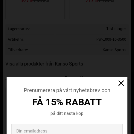
977
1 395
717
1 195
KR
KR
KR
KR
Lagerstatus
1 st i lager
Artikelnr
FW-1009-10-3500
Tillverkare
Kanso Sports
Visa alla produkter från Kanso Sports
ANDRA KÖPTE ÄVEN
Prenumerera på vårt nyhetsbrev och
FÅ 15% RABATT
på ditt nästa köp
Email