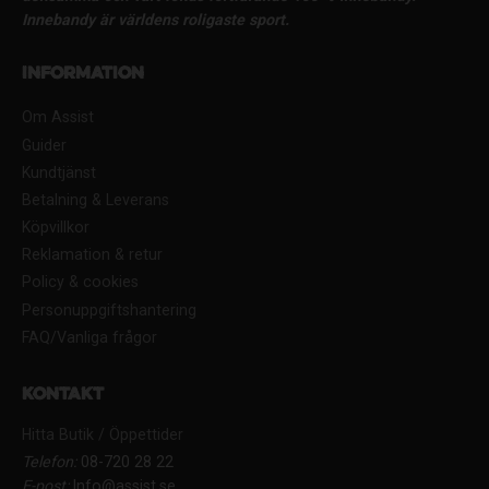
Innebandy är världens roligaste sport.
Information
Om Assist
Guider
Kundtjänst
Betalning & Leverans
Köpvillkor
Reklamation & retur
Policy & cookies
Personuppgiftshantering
FAQ/Vanliga frågor
Kontakt
Hitta Butik / Öppettider
Telefon:
08-720 28 22
E-post:
Info@assist.se