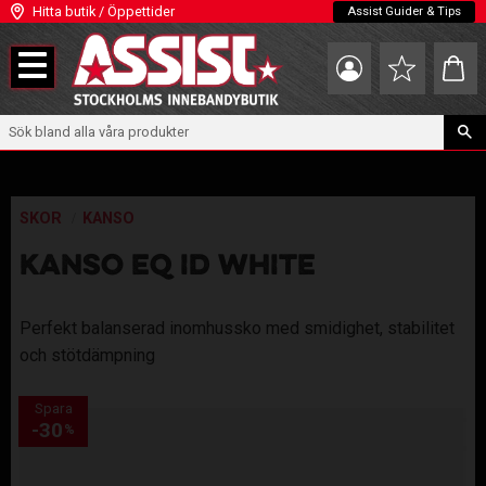
Hitta butik / Öppettider
Assist Guider & Tips
Meny
Kundva
Favoriter
SKOR
KANSO
KANSO EQ ID WHITE
Perfekt balanserad inomhussko med smidighet, stabilitet
och stötdämpning
Spara
30
%