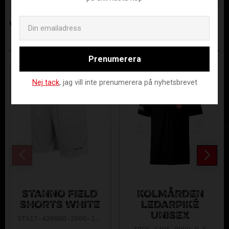
Tillverkare
Fat Pipe
Email
Visa alla produkter från Fat Pipe
ANDRA KÖPTE ÄVEN
Prenumerera
Nej tack
, jag vill inte prenumerera på nyhetsbrevet
STANNO FIELD
KOLMÅRDEN
SHORTS WHITE
LEDARPIKÉ
UNISEX
STA17-420000-2000-140