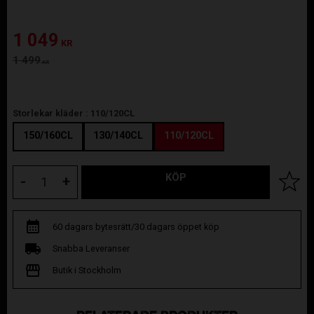
Nedsatt pris:
1 049
KR
Ordinarie pris:
1 499
KR
Storlekar kläder :
110/120CL
150/160CL
130/140CL
110/120CL
KÖP
Lägg til
-
+
60 dagars bytesrätt/30 dagars öppet köp
Snabba Leveranser
Butik i Stockholm