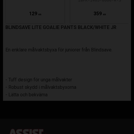
IBFK-1405-8000-R-S
129
359
KR
KR
BLINDSAVE LITE GOALIE PANTS BLACK/WHITE JR
En enklare målvaktsbyxa för juniorer från Blindsave.
- Tuff design för unga målvakter
- Robust skydd i målvaktsbyxorna
- Lätta och bekväma