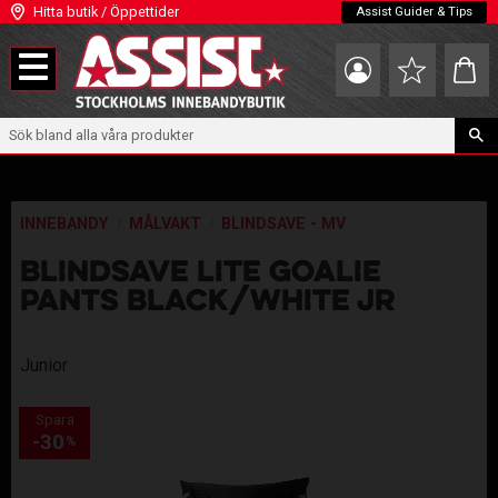
Hitta butik / Öppettider
Assist Guider & Tips
Meny
Kundva
Favoriter
INNEBANDY
MÅLVAKT
BLINDSAVE - MV
BLINDSAVE LITE GOALIE
PANTS BLACK/WHITE JR
Junior
Spara
30
%