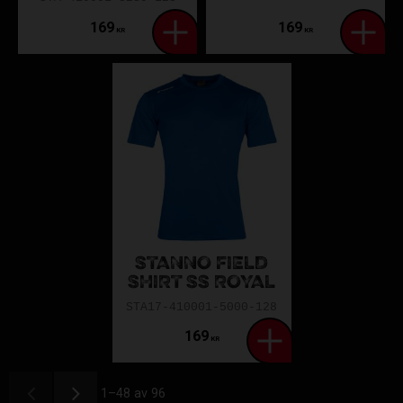
169
169
KR
KR
STANNO FIELD
SHIRT SS ROYAL
STA17-410001-5000-128
169
KR
1–
48
av
96