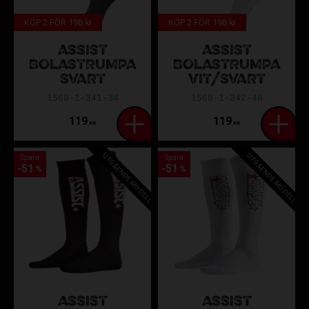
KÖP 2 FÖR 198 kr
KÖP 2 FÖR 198 kr
ASSIST
ASSIST
BOLASTRUMPA
BOLASTRUMPA
SVART
VIT/SVART
1568-1-341-34
1568-1-342-48
119
119
KR
KR
UTGÅENDE MODELL
UTGÅENDE MODELL
Spara
Spara
51
51
%
%
ASSIST
ASSIST