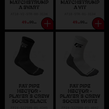
MATCHSTRUMP
MATCHSTRUMP
A SVART
A VIT
AT18-V2-STR-00-3134
AT18-STR-01-3134
49
99
49
99
KR
KR
KR
KR
FAT PIPE
FAT PIPE
HECTOR -
HECTOR -
PLAYER´S CREW
PLAYER´S CREW
SOCKS BLACK
SOCKS WHITE
FP24-522509-01-4345
FP24-522509-03-4042