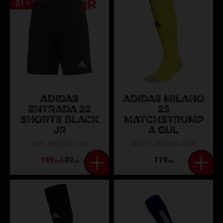
21
%
ADIDAS
ADIDAS MILANO
ENTRADA 22
23
SHORTS BLACK
MATCHSTRUMP
JR
A GUL
ADI-H57502-116
ADI23-IB7815-4345
149
189
119
KR
KR
KR