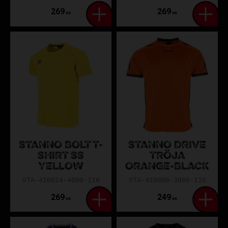
269
269
KR
KR
STANNO BOLT T-
STANNO DRIVE
SHIRT SS
TRÖJA
YELLOW
ORANGE-BLACK
STA-410014-4000-116
STA-410006-3800-116
269
249
KR
KR