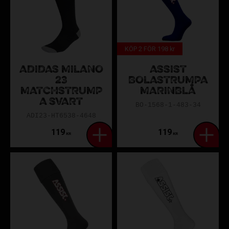
KÖP 2 FÖR 198 kr
ADIDAS MILANO
ASSIST
23
BOLASTRUMPA
MATCHSTRUMP
MARINBLÅ
A SVART
BO-1568-1-483-34
ADI23-HT6538-4648
119
119
KR
KR