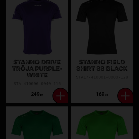
STANNO DRIVE
STANNO FIELD
TRÖJA PURPLE-
SHIRT SS BLACK
WHITE
STA17-410001-8000-128
STA-410006-0040-116
249
169
KR
KR