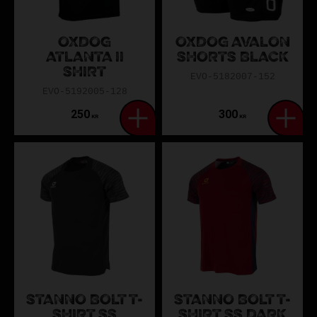
OXDOG
OXDOG AVALON
ATLANTA II
SHORTS BLACK
SHIRT
EVO-5182007-152
EVO-5192005-128
250
300
KR
KR
STANNO BOLT T-
STANNO BOLT T-
SHIRT SS
SHIRT SS DARK