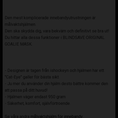
Den mest komplicerade innebandyutrustningen är
målvaktshjälmen.
Den ska skydda dig, vara bekväm och definitivt se bra ut!
Du hittar alla dessa funktioner i BLINDSAVE ORIGINAL
GOALIE MASK.
- Designen är tagen från ishockeyn och hjälmen har ett
"Cat-Eye" galler för bästa sikt
- Ju mer du använder din hjälm desto bättre kommer den
att passa på ditt huvud!
- Hjälmen väger endast 950 gram
- Säkerhet, komfort, självförtroende.
Se våra andra
målvaktshjälm för innebandy
.