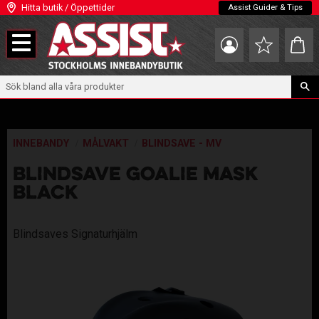
Hitta butik / Öppettider
Assist Guider & Tips
Meny
Kundva
Favoriter
INNEBANDY
MÅLVAKT
BLINDSAVE - MV
BLINDSAVE GOALIE MASK
BLACK
Blindsaves Signaturhjälm