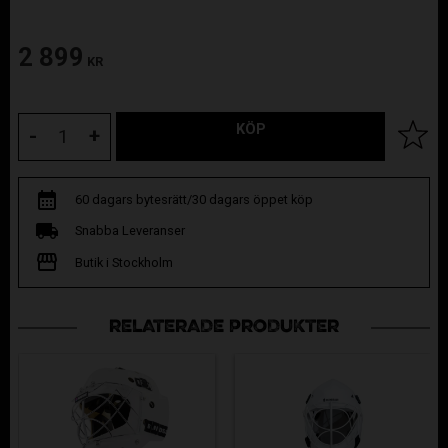
2 899
KR
KÖP
Lägg til
-
+
60 dagars bytesrätt/30 dagars öppet köp
Snabba Leveranser
Butik i Stockholm
RELATERADE PRODUKTER