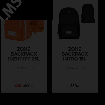
Spara
30
%
ZONE
ZONE
BACKPACK
BACKPACK
IDENTITY 25L
INTRO 15L
REW23-43039
REW24-43052
420
600
350
KR
KR
KR