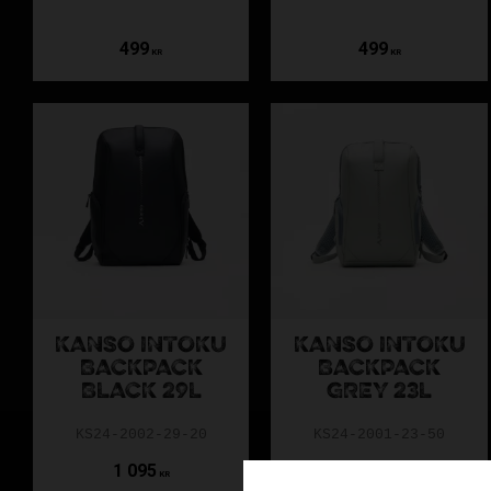
499
499
KR
KR
KANSO INTOKU
KANSO INTOKU
BACKPACK
BACKPACK
BLACK 29L
GREY 23L
KS24-2002-29-20
KS24-2001-23-50
1 095
895
KR
KR