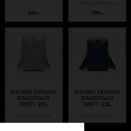
FAT25-418414-0110
500
799
KR
KR
KANSO INTOKU
KANSO INTOKU
BACKPACK
BACKPACK
GREY 29L
NAVY 23L
KS24-2002-29-50
KS24-2001-23-32
1 095
895
KR
KR