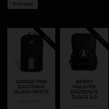
FILTRERA
ASSIST ONLY
NYHET!
ADIDAS TIRO
ASSIST
BACKPACK
HOLSTER
BLACK-WHITE
BACKPACK
BLACK 2.0
ADI26-JY7971
ASS24-10042