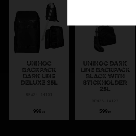
UNIHOC
UNIHOC DARK
BACKPACK
LINE BACKPACK
DARK LINE
BLACK WITH
DELUXE 35L
STICKHOLDER
25L
REW24-14101
REW26-14123
999
599
KR
KR