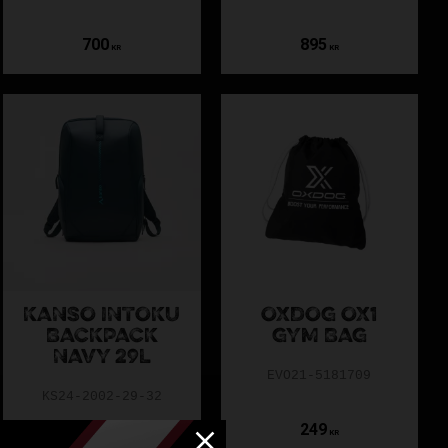
700
895
KR
KR
KANSO INTOKU
OXDOG OX1
BACKPACK
GYM BAG
NAVY 29L
EVO21-5181709
KS24-2002-29-32
1 095
249
KR
KR