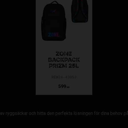
ZONE
BACKPACK
PRIZM 25L
REW24-43053
599
KR
 av ryggsäckar och hitta den perfekta lösningen för dina behov p