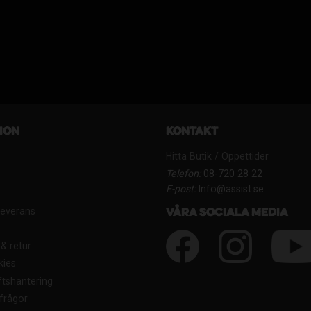
ion
Kontakt
Hitta Butik / Öppettider
Telefon:
08-720 28 22
E-post:
Info@assist.se
Leverans
Våra sociala media
& retur
kies
tshantering
frågor