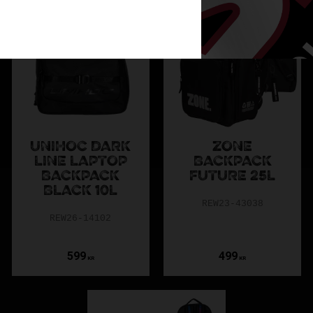
UNIHOC DARK
ZONE
LINE LAPTOP
BACKPACK
BACKPACK
FUTURE 25L
BLACK 10L
REW23-43038
REW26-14102
599
499
KR
KR