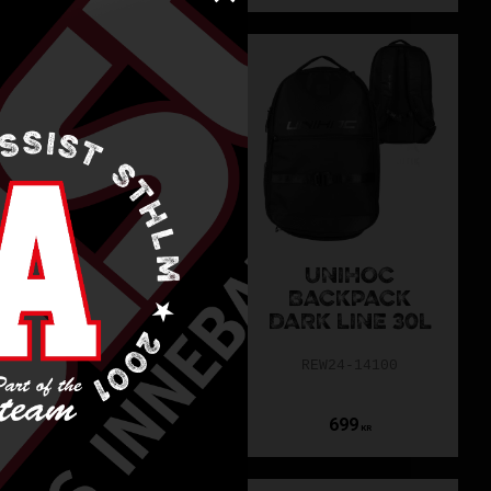
STANNO CAMPO
UNIHOC
BACKPACK
BACKPACK
ROYAL
DARK LINE 30L
484842-5000
REW24-14100
349
699
KR
KR