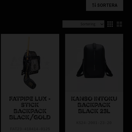
SORTERA
Välj sortering
Välj
FATPIPE LUX -
KANSO INTOKU
STICK
BACKPACK
BACKPACK
BLACK 23L
BLACK/GOLD
KS24-2001-23-20
FAT23-418414-0125