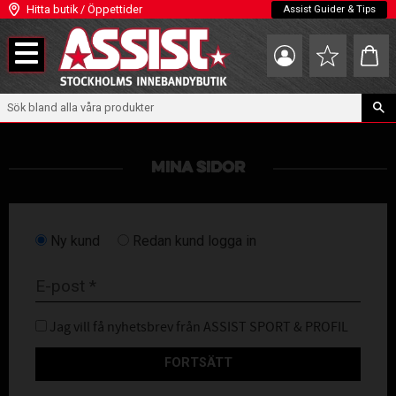
Hitta butik / Öppettider
Assist Guider & Tips
Meny
Kundva
Favoriter
MINA SIDOR
Ny kund
Redan kund
logga in
Jag vill få nyhetsbrev från ASSIST SPORT & PROFIL
FORTSÄTT