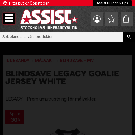
Hitta butik / Öppettider
Assist Guider & Tips
Meny
Kundva
Favoriter
INNEBANDY
MÅLVAKT
BLINDSAVE - MV
BLINDSAVE LEGACY GOALIE
JERSEY WHITE
LEGACY - Premiumutrustning för målvakter.
Spara
30
%