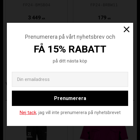
GOALIE MASK
FP24-BMSB04
FP24-BRBW11
WHITE
3 449
179
KR
KR
Prenumerera på vårt nyhetsbrev och
FÅ 15% RABATT
Lagerstatus
2 st i lager
Artikelnr
FP24-BJLW03-S
på ditt nästa köp
Tillverkare
Fat Pipe
Email
Visa alla produkter från Fat Pipe
Prenumerera
ANDRA KÖPTE ÄVEN
Nej tack
, jag vill inte prenumerera på nyhetsbrevet
Spara
Spara
50
50
%
%