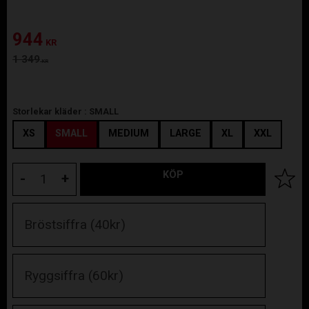
Nedsatt pris:
944
KR
Ordinarie pris:
1 349
KR
Storlekar kläder :
SMALL
XS
SMALL
MEDIUM
LARGE
XL
XXL
KÖP
Lägg til
-
+