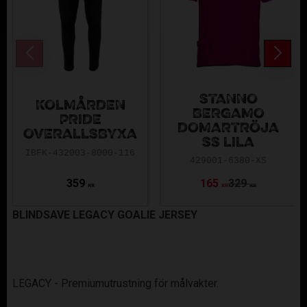
STANNO
KOLMÅRDEN
BERGAMO
PRIDE
DOMARTRÖJA
OVERALLSBYXA
SS LILA
IBFK-432003-8000-116
429001-6380-XS
359
165
329
KR
KR
KR
BLINDSAVE LEGACY GOALIE JERSEY
LEGACY - Premiumutrustning för målvakter.