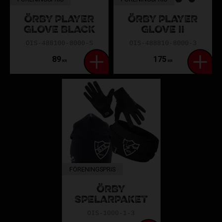
ÖRBY PLAYER
ÖRBY PLAYER
GLOVE BLACK
GLOVE II
OIS-488100-8000-S
OIS-488810-8000-3
89
175
KR
KR
FÖRENINGSPRIS
ÖRBY
SPELARPAKET
OIS-1000-1-3