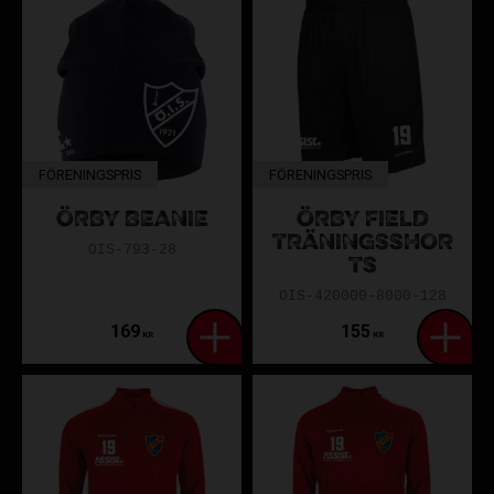
FÖRENINGSPRIS
FÖRENINGSPRIS
ÖRBY BEANIE
ÖRBY FIELD
TRÄNINGSSHOR
OIS-793-28
TS
OIS-420000-8000-128
169
155
KR
KR