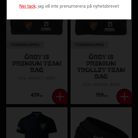
Nej tack
, jag vill inte prenumerera på nyhetsbrevet
FÖRENINGSPRIS
FÖRENINGSPRIS
ÖRBY IS
ÖRBY IS
PREMIUM TEAM
PREMIUM
BAG
TROLLEY TEAM
BAG
OIS-484847-8000
OIS-484846-8000
439
759
KR
KR