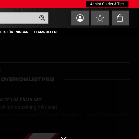
Assist Guider & Tips
Kundvagn
Favoriter
ETSFÖRENINGAR
TEAMRULLEN
E
 ÖVERKOMLIGT PRIS
porten på bästa sätt.
 rätt utrustning från start.
anda och säkerhet får du allt du behöver för att komma igång