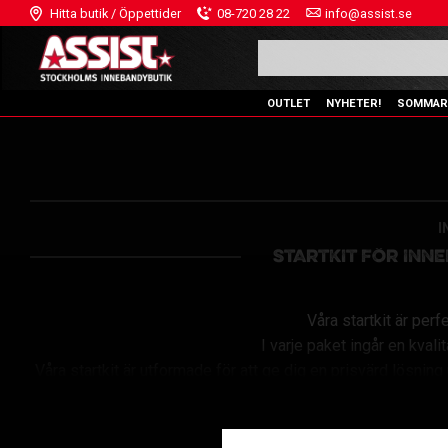
Hitta butik / Öppettider
08-720 28 22
info@assist.se
OUTLET
NYHETER!
SOMMAR
I
STARTKIT FÖR INN
Våra startkit är per
I varje paket ingår en kval
Våra startkit är utformade för att ge dig en prisvärd lösni