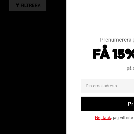
FILTRERA
Prenumerera p
FÅ 15
på 
Pr
Nej tack
, jag vill i