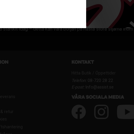
595
699
635
748
KR
KR
KR
KR
 startkit idag – detta kan vara början på nästa stora stjärna ino
ion
Kontakt
Hitta Butik / Öppettider
Telefon:
08-720 28 22
E-post:
Info@assist.se
Leverans
Våra sociala media
& retur
kies
tshantering