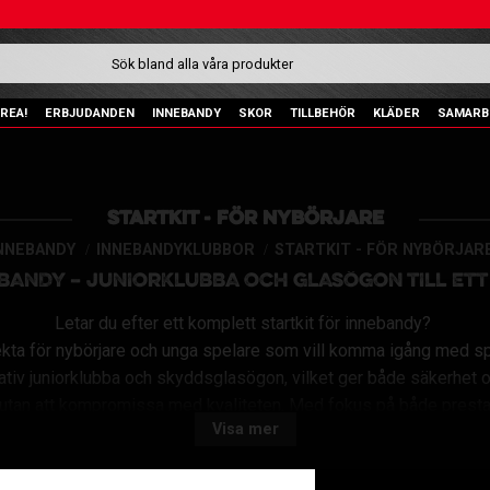
REA!
ERBJUDANDEN
INNEBANDY
SKOR
TILLBEHÖR
KLÄDER
SAMARB
STARTKIT - FÖR NYBÖRJARE
NNEBANDY
INNEBANDYKLUBBOR
STARTKIT - FÖR NYBÖRJAR
EBANDY – JUNIORKLUBBA OCH GLASÖGON TILL ETT
Letar du efter ett komplett startkit för innebandy?
fekta för nybörjare och unga spelare som vill komma igång med s
itativ juniorklubba och skyddsglasögon, vilket ger både säkerhet och
ng utan att kompromissa med kvaliteten. Med fokus på både prest
Visa mer
på planen till ett överkomligt pris.
Bläddra bland våra andra
innebandyklubbor
här.