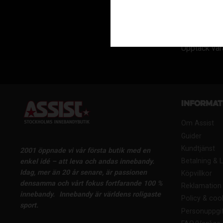
Upptäck våra
Informat
Om Assist
Guider
Kundtjänst
2001 öppnade vi vår första butik med en
Betalning & 
enkel idé – att leva och andas innebandy.
Idag, mer än 20 år senare, är passionen
Köpvillkor
densamma och vårt fokus fortfarande 100 %
Reklamation 
innebandy.
Innebandy är världens roligaste
Policy & coo
sport.
Personuppgif