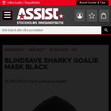
Hitta butik / Öppettider
Assist Guider & Tips
Meny
Kundva
Favoriter
INNEBANDY
MÅLVAKT
BLINDSAVE - MV
BLINDSAVE SHARKY GOALIE
MASK BLACK
BLINDSAVES mest exklusiva mask!