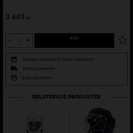
3 449
KR
KÖP
Lägg til
-
+
60 dagars bytesrätt/30 dagars öppet köp
Snabba Leveranser
Butik i Stockholm
RELATERADE PRODUKTER