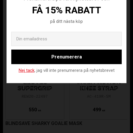
FÅ 15% RABATT
på ditt nästa köp
Email
Prenumerera
Nej tack
, jag vill inte prenumerera på nyhetsbrevet
UNIHOC GOALIE
MCDAVID
GLOVES
MULTI-ACTION
SUPERGRIP
KNEE STRAP
REW20-22497
AC-419R-SM
550
499
KR
KR
BLINDSAVE SHARKY GOALIE MASK