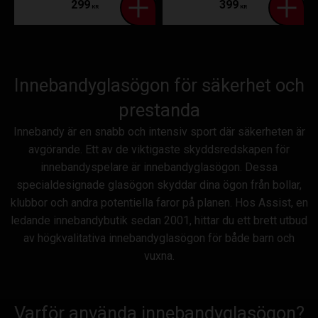
299
399
KR
KR
Innebandyglasögon för säkerhet och
prestanda
Innebandy är en snabb och intensiv sport där säkerheten är
avgörande. Ett av de viktigaste skyddsredskapen för
innebandyspelare är innebandyglasögon. Dessa
specialdesignade glasögon skyddar dina ögon från bollar,
klubbor och andra potentiella faror på planen. Hos Assist, en
ledande innebandybutik sedan 2001, hittar du ett brett utbud
av högkvalitativa innebandyglasögon för både barn och
vuxna.
Varför använda innebandyglasögon?