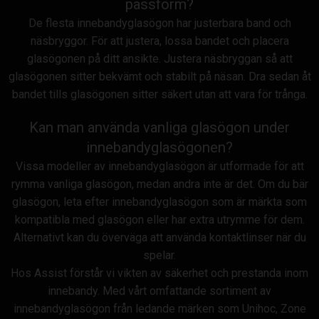
passform?
De flesta innebandyglasögon har justerbara band och
näsbryggor. För att justera, lossa bandet och placera
glasögonen på ditt ansikte. Justera näsbryggan så att
glasögonen sitter bekvämt och stabilt på näsan. Dra sedan åt
bandet tills glasögonen sitter säkert utan att vara för trånga.
Kan man använda vanliga glasögon under
innebandyglasögonen?
Vissa modeller av innebandyglasögon är utformade för att
rymma vanliga glasögon, medan andra inte är det. Om du bär
glasögon, leta efter innebandyglasögon som är märkta som
kompatibla med glasögon eller har extra utrymme för dem.
Alternativt kan du överväga att använda kontaktlinser när du
spelar.
Hos Assist förstår vi vikten av säkerhet och prestanda inom
innebandy. Med vårt omfattande sortiment av
innebandyglasögon från ledande märken som Unihoc, Zone