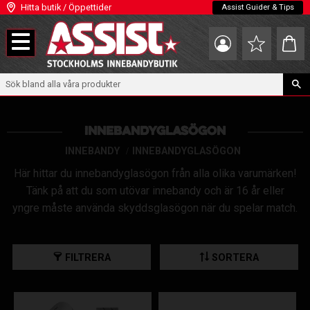
Hitta butik / Öppettider
Assist Guider & Tips
Meny
Kundva
Favoriter
INNEBANDYGLASÖGON
INNEBANDY
INNEBANDYGLASÖGON
Här hittar du innebandyglasögon från alla olika varumärken!
Tänk på att du som utövar innebandy och är 16 år eller
yngre måste använda skyddsglasögon när du spelar match.
FILTRERA
SORTERA