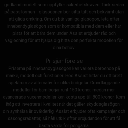
godkänd modell som uppfyller säkerhetskraven. Tänk sedan
på passformen - glasögonen bör sitta tätt och bekvämt utan
att glida omkring. Om du bär vanliga glasögon, leta efter
innebandyglasögon som är kompatibla med dem eller har
plats för att bära dem under. Assist erbjuder råd och
vägledning för att hjälpa dig hitta den perfekta modellen för
dina behov.
Prisjämförelse
Priserna på innebandyglasögon kan variera beroende på
märke, modell och funktioner. Hos Assist hittar du ett brett
spektrum av alternativ för olika budgetar. Grundläggande
modeller för barn börjar runt 150 kronor, medan mer
avancerade vuxenmodeller kan kosta upp till 800 kronor. Kom
ihåg att investera i kvalitet när det gäller skyddsglasögon -
din synhälsa är ovärderlig. Assist erbjuder ofta kampanjer och
säsongsrabatter, så håll utkik efter erbjudanden för att få
bästa värde för pengarna.