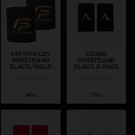
FAT PIPE LEY
KANSO
WRISTBAND
WRISTBAND
BLACK/GOLD
BLACK 2-PACK
FP24-319310-25
KS24-4006-9-20
140
179
KR
KR