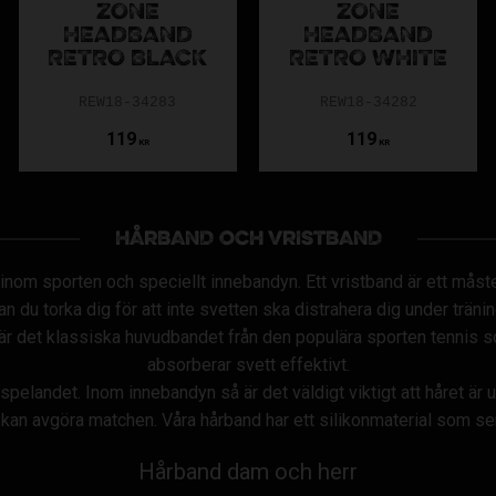
ZONE
ZONE
HEADBAND
HEADBAND
RETRO BLACK
RETRO WHITE
REW18-34283
REW18-34282
119
119
KR
KR
HÅRBAND OCH VRISTBAND
a inom sporten och speciellt innebandyn. Ett vristband är ett mås
an du torka dig för att inte svetten ska distrahera dig under tränin
nd är det klassiska huvudbandet från den populära sporten tennis
absorberar svett effektivt.
spelandet. Inom innebandyn så är det väldigt viktigt att håret är u
an avgöra matchen. Våra hårband har ett silikonmaterial som ser ti
Hårband dam och herr