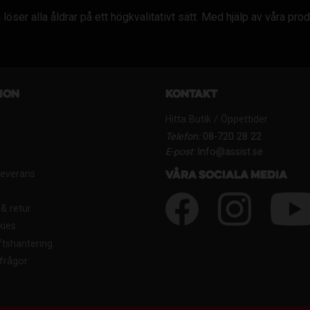
löser alla åldrar på ett högkvalitativt sätt. Med hjälp av våra pro
ion
Kontakt
Hitta Butik / Öppettider
Telefon:
08-720 28 22
E-post:
Info@assist.se
Leverans
Våra sociala media
& retur
kies
tshantering
frågor