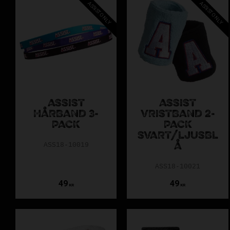
ASSIST ONLY
ASSIST ONLY
ASSIST
ASSIST
HÅRBAND 3-
VRISTBAND 2-
PACK
PACK
SVART/LJUSBL
ASS18-10019
Å
ASS18-10021
49
49
KR
KR