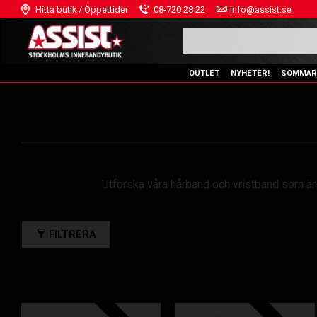
Hitta butik / Öppettider
08-720 28 22
info@assist.se
OUTLET
NYHETER!
SOMMAR
Utforska våra hårband och vristband som är b
FILTRERA