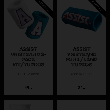
ASSIST ONLY
ASSIST ONLY
ASSIST
ASSIST
VRISTBAND 2-
VRISTBAND
PACK
FUNK/LÅNG
VIT/TURKOS
TURKOS
ASS18-10020
ASS18-10014
49
39
KR
KR