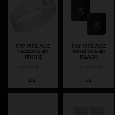
FAT PIPE ACE
FAT PIPE ACE
HEADBAND
WRISTBAND
WHITE
BLACK
FP24-322302-03
FP24-322303-01
140
140
KR
KR