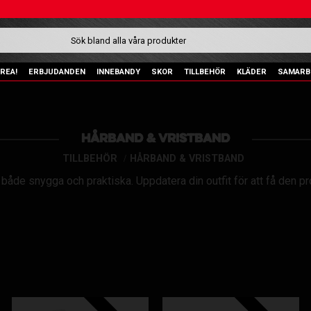
REA!
ERBJUDANDEN
INNEBANDY
SKOR
TILLBEHÖR
KLÄDER
SAMARB
HÅRBAND & VRISTBAND
TILLBEHÖR
HÅRBAND & VRISTBAND
åde snygga och praktiska. Uppdatera din outfit för att få den pr