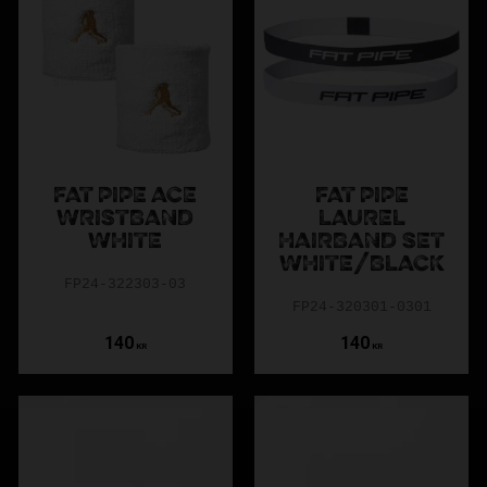
FAT PIPE ACE
FAT PIPE
WRISTBAND
LAUREL
WHITE
HAIRBAND SET
WHITE/BLACK
FP24-322303-03
FP24-320301-0301
140
140
KR
KR