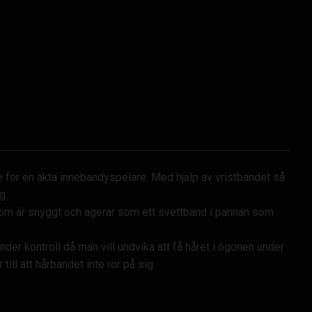
te för en äkta innebandyspelare. Med hjälp av vristbandet så
g.
 som är snyggt och agerar som ett svettband i pannan som
nder kontroll då man vill undvika att få håret i ögonen under
ll att hårbandet inte rör på sig.