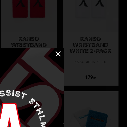
KANSO
KANSO
WRISTBAND
WRISTBAND
RED 2-PACK
WHITE 2-PACK
KS24-4006-9-32
KS24-4006-9-10
179
179
KR
KR