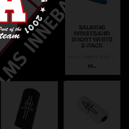
SALMING
SALMING
WRISTBAND
WRISTBAND
MID TEAM 2.0
SHORT WHITE
RED
2-PACK
SAL21-1181873-0505
SAL24-1188879-0703-0ONE
59
99
KR
KR