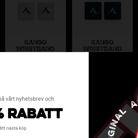
KANSO
KANSO
WRISTBAND
WRISTBAND
GREY SHORT 2-
NAVY SHORT 2-
PACK
PACK
KS24-4005-11-50
KS24-4005-11-32
179
179
KR
KR
å vårt nyhetsbrev och
% RABATT
ditt nästa köp