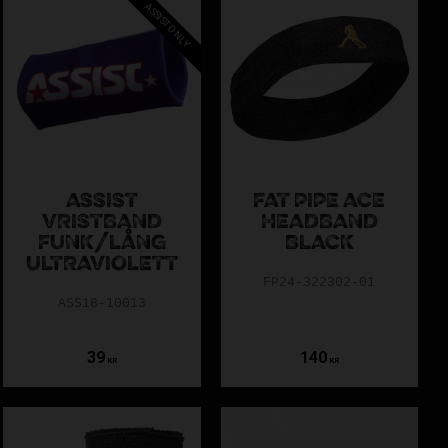
ASSIST ONLY
ASSIST
FAT PIPE ACE
VRISTBAND
HEADBAND
FUNK/LÅNG
BLACK
ULTRAVIOLETT
FP24-322302-01
ASS18-10013
39
140
KR
KR