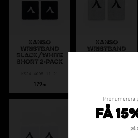
KANSO
KANSO
WRISTBAND
WRISTBAND
BLACK/WHITE
GREY 2-PACK
SHORT 2-PACK
KS24-4006-9-50
KS24-4005-11-21
179
179
KR
KR
Prenumerera p
FÅ 15
på 