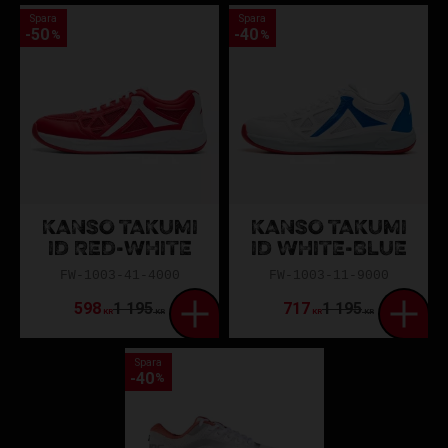
Spara
Spara
50
40
%
%
KANSO TAKUMI
KANSO TAKUMI
ID RED-WHITE
ID WHITE-BLUE
FW-1003-41-4000
FW-1003-11-9000
598
1 195
717
1 195
KR
KR
KR
KR
Spara
40
%