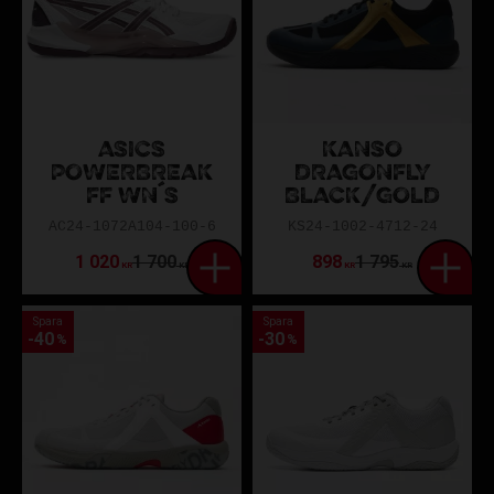
ASICS
KANSO
POWERBREAK
DRAGONFLY
FF WN´S
BLACK/GOLD
AC24-1072A104-100-6
KS24-1002-4712-24
1 020
1 700
898
1 795
KR
KR
KR
KR
Spara
Spara
40
30
%
%