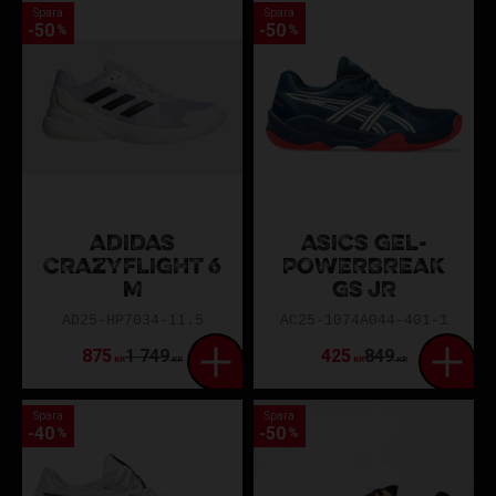
Spara
Spara
50
50
%
%
ADIDAS
ASICS GEL-
CRAZYFLIGHT 6
POWERBREAK
M
GS JR
AD25-HP7034-11.5
AC25-1074A044-401-1
875
1 749
425
849
KR
KR
KR
KR
Spara
Spara
40
50
%
%