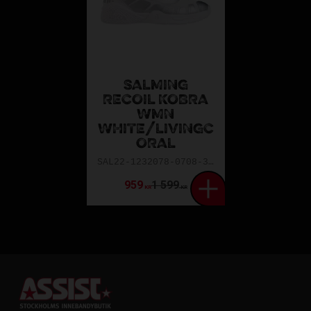
SALMING
RECOIL KOBRA
WMN
WHITE/LIVINGC
ORAL
SAL22-1232078-0708-3623
959
1 599
KR
KR