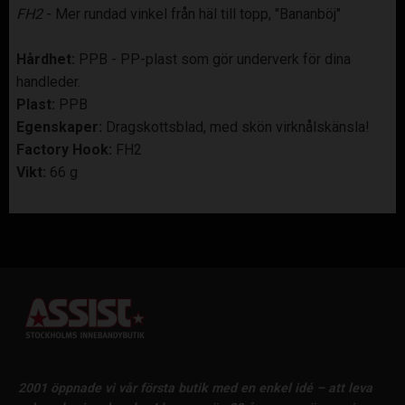
FH2
- Mer rundad vinkel från häl till topp, "Bananböj"
Hårdhet:
PPB - PP-plast som gör underverk för dina
handleder.
Plast:
PPB
Egenskaper:
Dragskottsblad, med skön virknålskänsla!
Factory Hook:
FH2
Vikt:
66 g
2001 öppnade vi vår första butik med en enkel idé – att leva