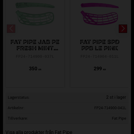
FAT PIPE JAB PE
FAT PIPE SPD
FRESH MINT
PPB LE PINK
FH2
FP24-714900-037L
FP24-714904-011L
350
299
KR
KR
Lagerstatus
2 st i lager
Artikelnr
FP24-714900-041L
Tillverkare
Fat Pipe
Visa alla produkter från Fat Pipe