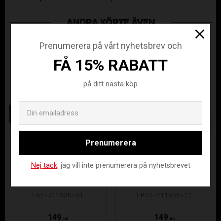
ANDRA KÖPTE ÄVEN
Prenumerera på vårt nyhetsbrev och
FÅ 15% RABATT
på ditt nästa köp
Email
Prenumerera
FAT PIPE
FAT PIPE
Nej tack
, jag vill inte prenumerera på nyhetsbrevet
STICKY GRIP
STICKY GRIP
BLACK
PINK
FAT-711935-01
FP24-711935-11
149
149
KR
KR