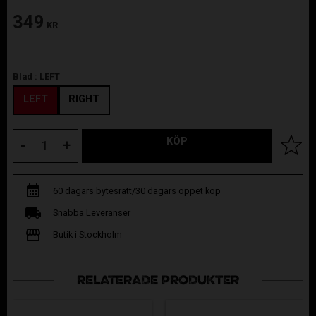
349
KR
Blad :
LEFT
LEFT
RIGHT
KÖP
Lägg til
-
+
60 dagars bytesrätt/30 dagars öppet köp
Snabba Leveranser
Butik i Stockholm
RELATERADE PRODUKTER