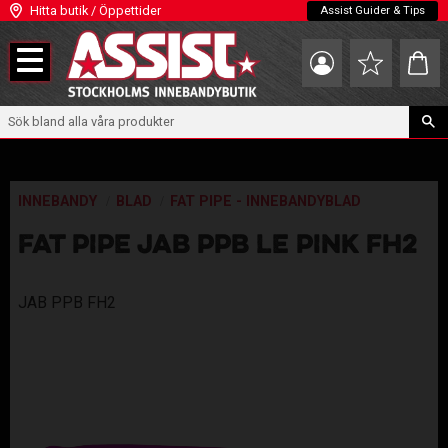
Hitta butik / Öppettider
Assist Guider & Tips
Meny
Kundva
Favoriter
INNEBANDY
BLAD
FAT PIPE - INNEBANDYBLAD
FAT PIPE JAB PPB LE PINK FH2
JAB PPB FH2