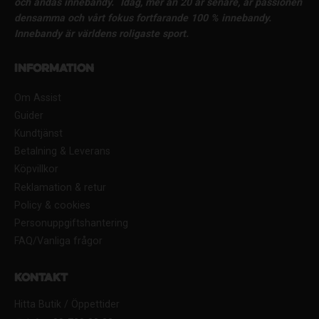
och andas innebandy.
Idag, mer än 20 år senare, är passionen
densamma och vårt fokus fortfarande 100 % innebandy.
Innebandy är världens roligaste sport.
Information
Om Assist
Guider
Kundtjänst
Betalning & Leverans
Köpvillkor
Reklamation & retur
Policy & cookies
Personuppgiftshantering
FAQ/Vanliga frågor
Kontakt
Hitta Butik / Öppettider