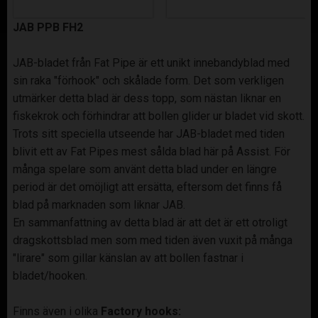
JAB PPB FH2
JAB-bladet från Fat Pipe är ett unikt innebandyblad med
sin raka "förhook" och skålade form. Det som verkligen
utmärker detta blad är dess topp, som nästan liknar en
fiskekrok och förhindrar att bollen glider ur bladet vid skott.
Trots sitt speciella utseende har JAB-bladet med tiden
blivit ett av Fat Pipes mest sålda blad här på Assist. För
många spelare som använt detta blad under en längre
period är det omöjligt att ersätta, eftersom det finns få
blad på marknaden som liknar JAB.
En sammanfattning av detta blad är att det är ett otroligt
dragskottsblad men som med tiden även vuxit på många
"lirare" som gillar känslan av att bollen fastnar i
bladet/hooken.
Finns även i olika
Factory hooks: