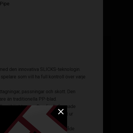
 Pipe
 med den innovativa SLICKS-teknologin.
pelare som vill ha full kontroll över varje
ttagningar, passningar och skott. Den
re än traditionella PP-blad.
llen i högt tempo. Den färdigformade
d som är redo att användas direkt ur
rflyttningar och hög precision i både