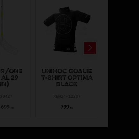
FAT P
IR/ONE
UNIHOC GOALIE
WETTE
 AL 29
T-SHIRT OPTIMA
BETTER
IN)
BLACK
NEON 
-30427
REW24-12207
FAT26-719
 699
799
179
KR
KR