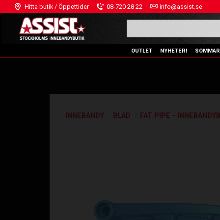
Hitta butik / Öppettider
08-720 28 22
info@assist.se
OUTLET
NYHETER!
SOMMAR
INNEBANDY
BLAD
FAT PIPE - INNEBANDY