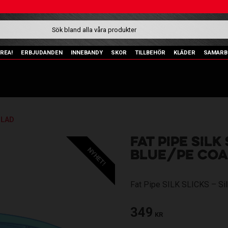
REA!
ERBJUDANDEN
INNEBANDY
SKOR
TILLBEHÖR
KLÄDER
SAMARB
BLAD
FAT PIPE SILK
NYHET!
BLUE/PE COA
Fat Pipe SILK SLICKS – Sil
349
KR