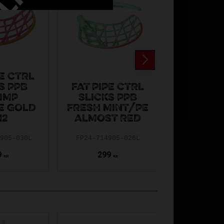
PE CTRL
S PPB
FAT PIPE CTRL
IMP
SLICKS PPB
FAT PIP
E GOLD
FRESH MINT/PE
PE MET
H2
ALMOST RED
BLA
4905-030L
FP24-714905-026L
FAT23-7149
9
299
300
KR
KR