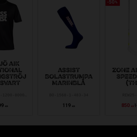
50
50
%
%
JÖ AIK
TIONAL
ASSIST
ZONE A
NGSTRÖJ
BOLASTRUMPA
SPEED
 SVART
MARINBLÅ
(TH
AAIK-ASS25-1200-8000-5.0-140
BO-1568-1-483-34
REW25
99
119
850
1
KR
KR
KR