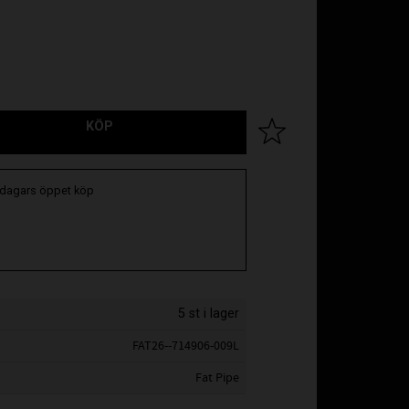
KÖP
Lägg till i favoriter
 dagars öppet köp
5 st i lager
FAT26--714906-009L
Fat Pipe