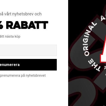
å vårt nyhetsbrev och
% RABATT
rerad PE SLICKS-slidebar
ditt nästa köp
Email
enumerera
nte prenumerera på nyhetsbrevet
RELATERADE PRODUKTER