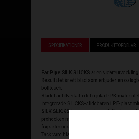
SPECIFIKATIONER
PRODUKTFÖRDELAR
Fat Pipe SILK SLICKS
är en vidareutveckling
Resultatet är ett blad som erbjuder en oslagba
bolltouch.
Bladet är tillverkat i det mjuka PPB-material
integrerade SLICKS-slidebaren i PE-plast minsk
SILK SLICKS
har en modern och lätt konstruk
prehooken med rundad profil ger en naturlig s
förpackningen.
Tack vare bladets snabba och följsamma egensk