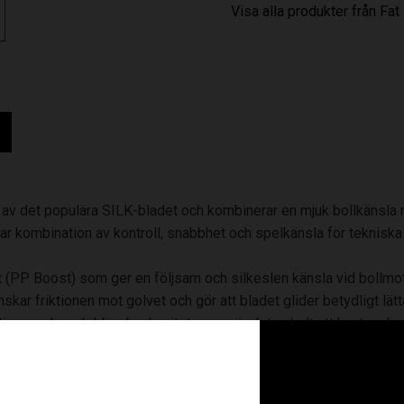
Visa alla produkter från Fat
 av det populära SILK-bladet och kombinerar en mjuk bollkänsla
r kombination av kontroll, snabbhet och spelkänsla för tekniska s
et (PP Boost) som ger en följsam och silkeslen känsla vid bollmo
ar friktionen mot golvet och gör att bladet glider betydligt lätta
tion med medeldjup konkavitet som gör det enkelt att hantera bo
pelkänsla direkt från start och passar spelare som vill ha ett bla
aper får du bättre kontroll i trånga situationer, snabbare bollfö