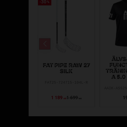
30
30
%
%
ÄLVS
FUNC
FAT PIPE RAW 27
TRÄNI
SILK
A 5.0
FAT25-724715-104L-R
1 189
1 699
1
KR
KR