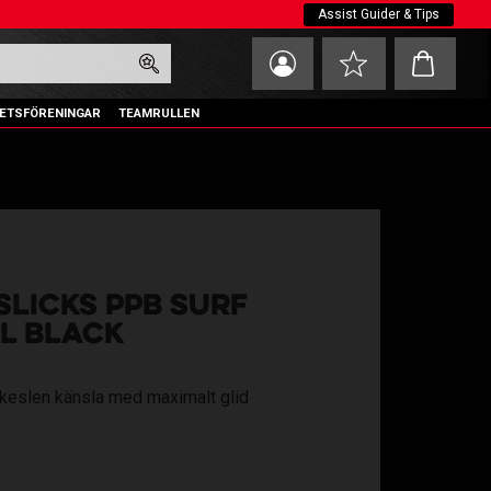
Assist Guider & Tips
Kundvagn
Favoriter
ETSFÖRENINGAR
TEAMRULLEN
 SLICKS PPB SURF
L BLACK
keslen känsla med maximalt glid