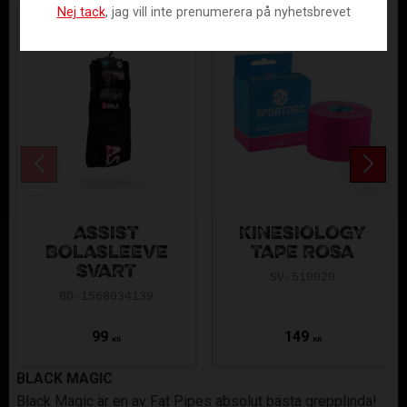
Nej tack
, jag vill inte prenumerera på nyhetsbrevet
ASSIST
KINESIOLOGY
BOLASLEEVE
TAPE ROSA
SVART
SV-510020
BO-1568034139
99
149
KR
KR
BLACK MAGIC
Black Magic är en av Fat Pipes absolut bästa grepplinda!