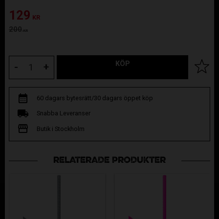
Nedsatt pris:
129
KR
Ordinarie pris:
200
KR
KÖP
Lägg til
-
+
60 dagars bytesrätt/30 dagars öppet köp
Snabba Leveranser
Butik i Stockholm
RELATERADE PRODUKTER