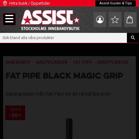
Hitta butik / Öppettider
Assist Guider & Tips
Meny
Kundva
Favoriter
INNEBANDY
GREPPLINDOR
FAT PIPE - GREPPLINDOR
FAT PIPE BLACK MAGIC GRIP
Supergrippen från Fat Pipe för en riktigt bra pris!
Spara
36
%