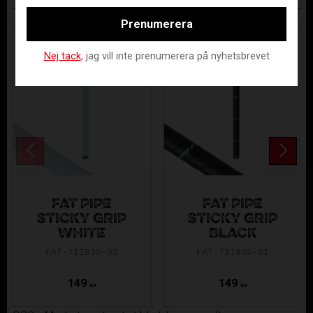
ANDRA KÖPTE ÄVEN
Prenumerera
Nej tack
, jag vill inte prenumerera på nyhetsbrevet
FAT PIPE
FAT PIPE
STICKY GRIP
STICKY GRIP
WHITE
BLACK
FAT-711935-03
FAT-711935-01
149
149
KR
KR