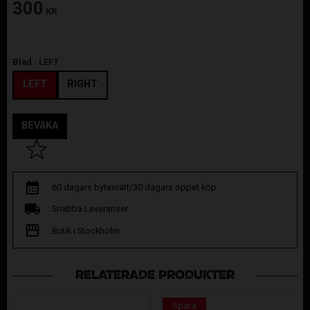
300
KR
Blad :
LEFT
LEFT
RIGHT
BEVAKA
Lägg till i favoriter
60 dagars bytesrätt/30 dagars öppet köp
Snabba Leveranser
Butik i Stockholm
RELATERADE PRODUKTER
Spara