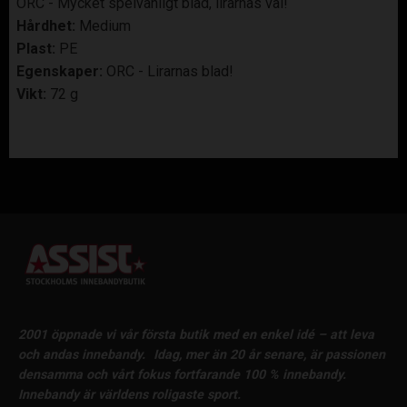
ORC - Mycket spelvänligt blad, lirarnas val!
Hårdhet:
Medium
Plast:
PE
Egenskaper:
ORC - Lirarnas blad!
Vikt:
72 g
2001 öppnade vi vår första butik med en enkel idé – att leva
och andas innebandy.
Idag, mer än 20 år senare, är passionen
densamma och vårt fokus fortfarande 100 % innebandy.
Innebandy är världens roligaste sport.