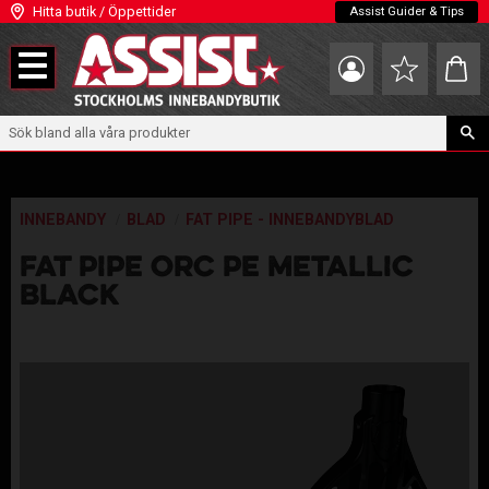
Hitta butik / Öppettider
Assist Guider & Tips
Meny
Kundva
Favoriter
INNEBANDY
BLAD
FAT PIPE - INNEBANDYBLAD
FAT PIPE ORC PE METALLIC
BLACK