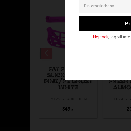
Pr
Nej tack
, jag vill i
FAT PIPE SILK
FAT PI
SLICKS PPS LE
SLIC
PINK/PE GHOST
FRESH 
WHITE
ALMO
FAT25-714906-006L
FP24-71
349
2
KR