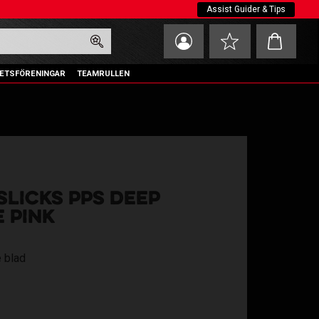
Assist Guider & Tips
Kundvagn
Favoriter
ETSFÖRENINGAR
TEAMRULLEN
 SLICKS PPS DEEP
 PINK
 blad