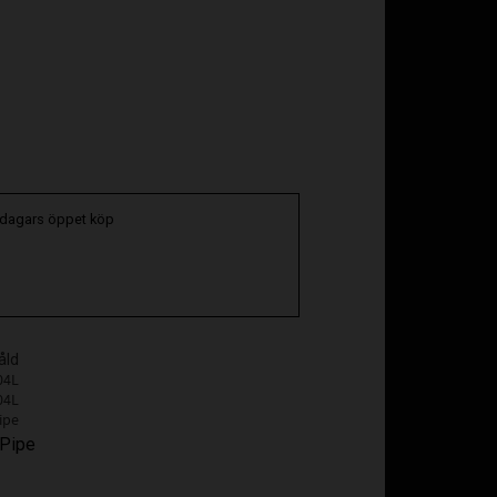
oriter
 dagars öppet köp
åld
04L
04L
ipe
 Pipe