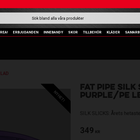
REA!
ERBJUDANDEN
INNEBANDY
SKOR
TILLBEHÖR
KLÄDER
SAMARB
BLAD
FAT PIPE SILK
NYHET!
PURPLE/PE LE
SILK SLICKS: Årets hetaste
349
KR