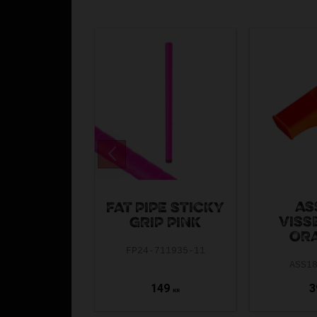
AS
FAT PIPE STICKY
VISS
GRIP PINK
OR
FP24-711935-11
ASS1
149
3
KR