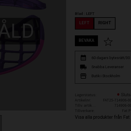
Blad :
LEFT
ÅLD
LEFT
RIGHT
BEVAKA
Lägg till i fav
60 dagars bytesrätt/30
Snabba Leveranser
Butik i Stockholm
Lagerstatus
Sluts
Artikelnr
FAT25-714906-0
Tillv. artikelnr
714906-0
Tillverkare
Fat P
Visa alla produkter från Fat