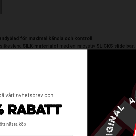
andyblad för maximal känsla och kontroll
silkeslena
SILK-materialet
med en innovativ
SLICKS slide bar
.
-slidebar
ger spelaren ett överlägset glid jämfört med traditione
 Perfekt för spelare med snabb teknik och hög krav på kontroll.
t ur kartong, med en rundad förhook som gör dribblingar och pass
en gör det enkelt att hantera bollen med både mjuk touch och hög
 ultimata kombinationen av glid, känsla och precision.
å vårt nyhetsbrev och
% RABATT
ditt nästa köp
RELATERADE PRODUKTER