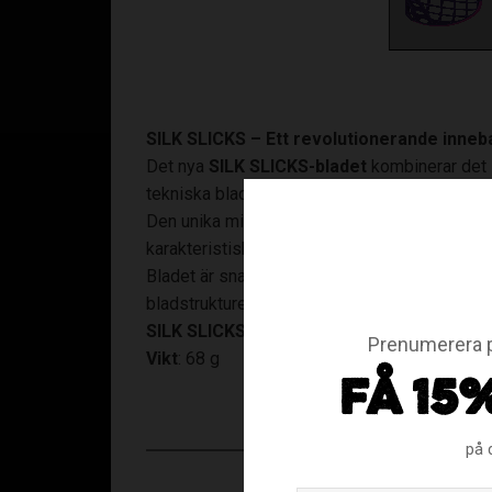
SILK SLICKS – Ett revolutionerande inneb
Det nya
SILK SLICKS-bladet
kombinerar det 
tekniska blad någonsin.
Den unika mixen av
PP Soft (PPS)
och en
PE
karakteristiska bollkänslan som PP-plast ger.
Bladet är snabbt, smidigt och spelklart direk
bladstrukturen och den medeldjupa concavitet
SILK SLICKS – för spelare som vill ha den
Prenumerera p
Vikt
: 68 g
FÅ 15
på 