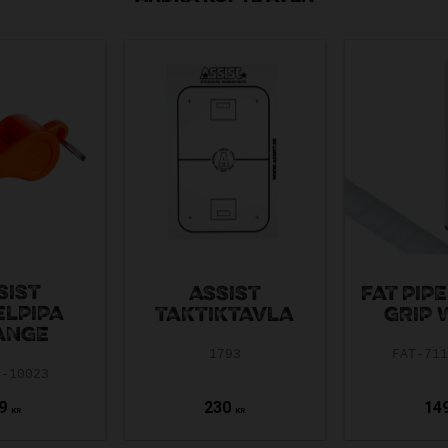
SIST
ASSIST
FAT PIP
ELPIPA
TAKTIKTAVLA
GRIP 
ANGE
1793
FAT-71
8-10023
9
230
14
KR
KR