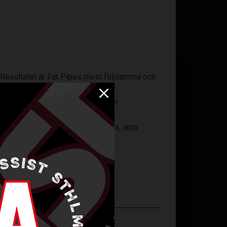
 Resultatet är Fat Pipes mest följsamma och
lla PP-blad – utan att förlora den
ningar extra precisa. Den moderna, lätta
 träffsäkerhet i skotten.