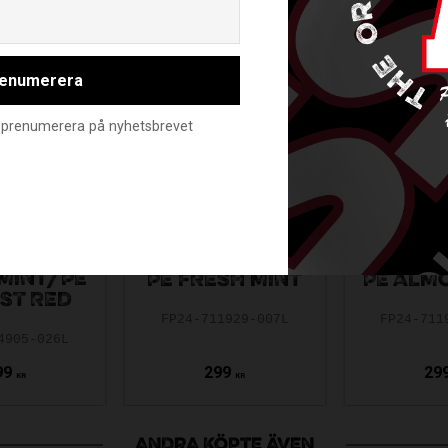
Email
enumerera
nte prenumerera på nyhetsbrevet
PE CTRL
KS PPB
FATPIPE HOLE
FATPIP
MINT/PE
PE FRESH MINT
PE ALM
ST RED
FP24-711929-007L
FP24-711
4905-026L
99
299
29
KR
KR
ANDRA KÖPTE ÄVEN