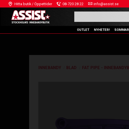
Hitta butik / Öppettider
08-720 28 22
info@assist.se
OUTLET
NYHETER!
SOMMAR
INNEBANDY
BLAD
FAT PIPE - INNEBANDY