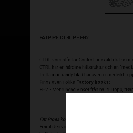
FATPIPE CTRL PE FH2
CTRL som står för Control, är exakt det som kä
CTRL har en hårdare hälstruktur och en "mediu
Detta
innebandy blad
har även en nedvikt top
Finns även i olika
Factory hooks:
FH2 - Mer rundad vinkel från häl till topp, "Ba
Fat Pipes kommenatar om CTRL:
Framtidens innebandyblad är här. Banbrytande