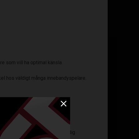
re som vill ha optimal känsla.
nkel hos väldigt många innebandyspelare.
med medelstor konkavitet för smidig