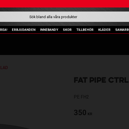
REA!
ERBJUDANDEN
INNEBANDY
SKOR
TILLBEHÖR
KLÄDER
SAMARB
BLAD
FAT PIPE CTR
PE FH2
350
KR