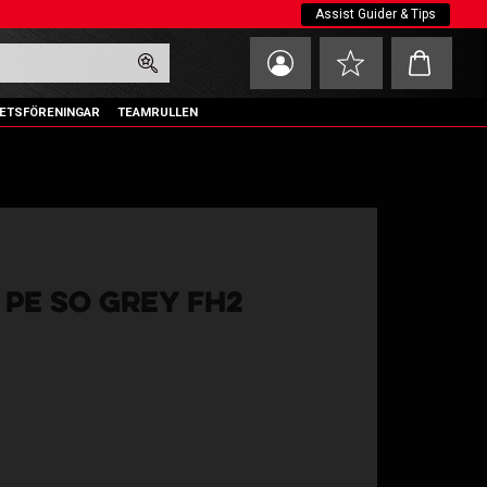
Assist Guider & Tips
Kundvagn
Favoriter
ETSFÖRENINGAR
TEAMRULLEN
L PE SO GREY FH2