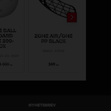
E BALL
DARD
UNIHOC U
ZONE AIR/ONE
 200-
FEATHER
PP BLACK
CK
ICE B
REW24-42099
43-03-200P
REW23-2
4 000
349
349
KR
KR
Nyhetsbrev