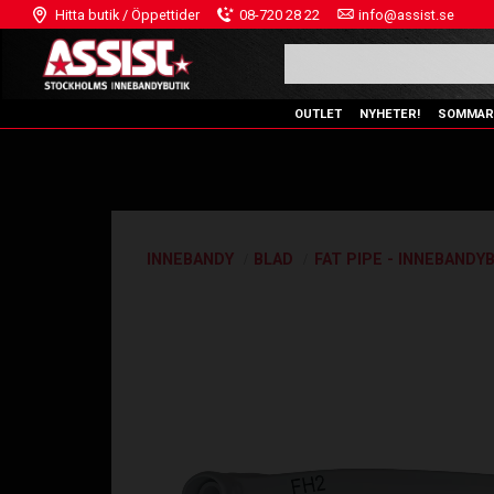
Hitta butik / Öppettider
08-720 28 22
info@assist.se
OUTLET
NYHETER!
SOMMAR
INNEBANDY
BLAD
FAT PIPE - INNEBANDY