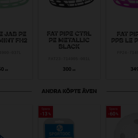
FAT PIPE CTRL
E JAB PE
FAT PI
PE METALLIC
MINT FH2
PPB LE 
BLACK
4900-037L
FP24-714
FAT23-714905-001L
50
300
34
KR
KR
ANDRA KÖPTE ÄVEN
Spara
Spara
Spara
Spara
13
13
60
60
%
%
%
%