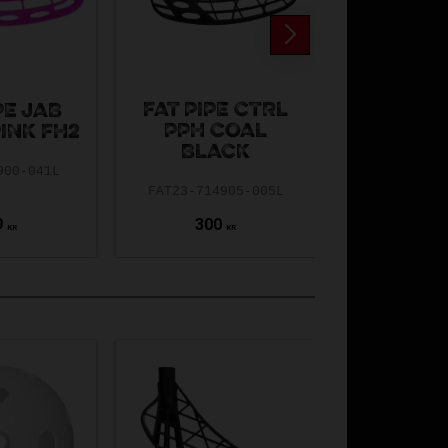
FAT PIPE CTRL
PE JAB
FAT PIPE
PPH COAL
PINK FH2
ALMOS
BLACK
900-041L
FP24-7119
FAT23-714905-005L
9
300
299
KR
KR