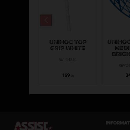
UNIHOC
UNIHOC TOP
MEDI
GRIP WHITE
BRIGH
RW-14361
REW2
169
3
KR
Informat