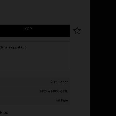
KÖP
Lägg till i favoriter
 dagars öppet köp
2 st i lager
FP24-714905-013L
Fat Pipe
 Pipe