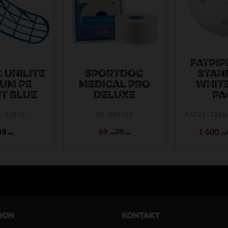
FATPIP
 UNILITE
SPORTDOC
STAN
UM PE
MEDICAL PRO
WHITE
T BLUE
DELUXE
PA
4-21913
SV-500213
FAT23-7239
49
69
79
1 600
KR
KR
KR
KR
ion
Kontakt