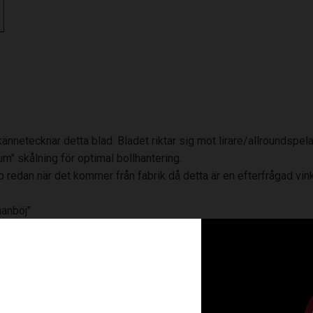
nnetecknar detta blad. Bladet riktar sig mot lirare/allroundspela
m" skålning för optimal bollhantering.
p redan när det kommer från fabrik då detta är en efterfrågad vi
nanböj"
 blad för ultimat hantering med fallande topp. Styv hälstruktur 