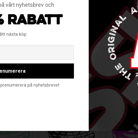
ll och prestanda vid skott.
å vårt nyhetsbrev och
% RABATT
ditt nästa köp
direkt från fabrik.
Email
enumerera
RELATERADE PRODUKTER
nte prenumerera på nyhetsbrevet