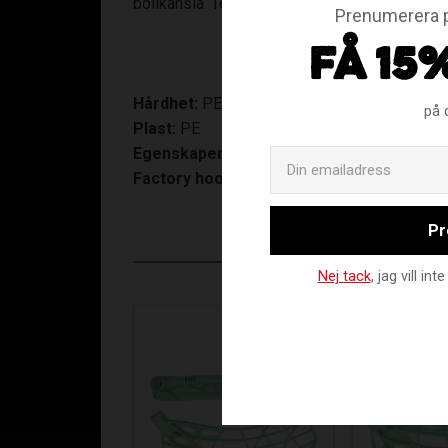
bollkänsla. Toppstruktur för fantastisk kontro
Prenumerera p
FÅ 15
Hårdhet:
PE - MEDIUM
på 
Plast:
PE
Egenskaper:
Ett lirarblad i med nedvikt topp 
Factory hook:
FH2
Pr
Nej tack
, jag vill i