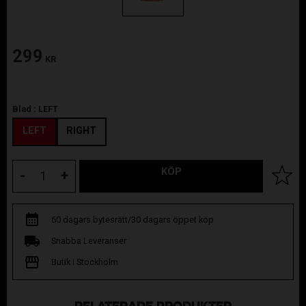
299
KR
Blad :
LEFT
LEFT
RIGHT
KÖP
Lägg til
-
+
60 dagars bytesrätt/30 dagars öppet köp
Snabba Leveranser
Butik i Stockholm