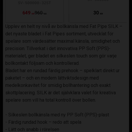
SV-500000-32ST
649
960
30
KR
KR
KR
Upplev en helt ny nivå av bollkänsla med Fat Pipe SILK –
det nyaste bladet i Fat Pipes sortiment, utvecklat för
spelare som värdesätter maximal känsla, smidighet och
precision. Tillverkat i det innovativa PP Soft (PPS)-
materialet, ger bladet en silkeslen touch som gör varje
bollkontakt följsam och kontrollerad.
Bladet har en rundad färdig prehook – spelklart direkt ur
paketet – och en modern lättviktsdesign med
medelkonkavitet för smidig bollhantering och exakt
skottplacering. SILK är det självklara valet för kreativa
spelare som vill ha total kontroll över bollen.
- Silkeslen bollkänsla med ny PP Soft (PPS)-plast
- Färdig rundad hook – redo att spela
- Lätt och snabb i rörelsen