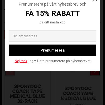
Prenumerera på vårt nyhetsbrev och
Visa alla produkter från Fat Pipe
FÅ 15% RABATT
på ditt nästa köp
ANDRA KÖPTE ÄVEN
Email
Spara
Spara
32
32
%
%
Prenumerera
Nej tack
, jag vill inte prenumerera på nyhetsbrevet
SPORTDOC
SPORTDOC
COACH TAPE
COACH TAPE
MEDICAL BLUE
MEDICAL BLUE
32-PACK
SV-500000