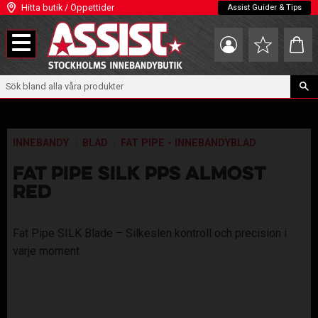
Hitta butik / Öppettider
Assist Guider & Tips
Meny
Kundva
Favoriter
INNEBANDY
BLAD
FAT PIPE - INNEBANDYBLAD
FAT PIPE SILK PPS ALMOST
RED
​Fat Pipe SILK Blade – Silkeslen kontroll och precision i
varje moment