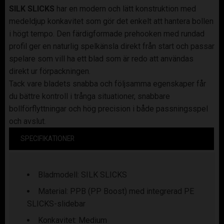
SILK SLICKS
har en modern och lätt konstruktion med
medeldjup konkavitet som gör det enkelt att hantera bollen
i högt tempo. Den färdigformade prehooken med rundad
profil ger en naturlig spelkänsla direkt från start och passar
spelare som vill ha ett blad som är redo att användas
direkt ur förpackningen.
Tack vare bladets snabba och följsamma egenskaper får
du bättre kontroll i trånga situationer, snabbare
bollförflyttningar och hög precision i både passningsspel
och avslut.
SPECIFIKATIONER
Bladmodell: SILK SLICKS
Material: PPB (PP Boost) med integrerad PE
SLICKS-slidebar
Konkavitet: Medium