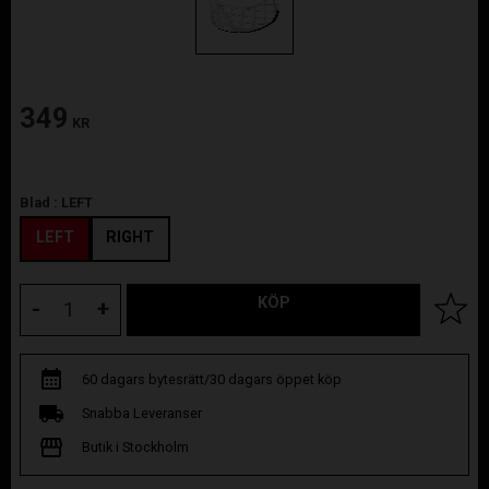
349
KR
Blad :
LEFT
LEFT
RIGHT
KÖP
Lägg til
-
+
60 dagars bytesrätt/30 dagars öppet köp
Snabba Leveranser
Butik i Stockholm