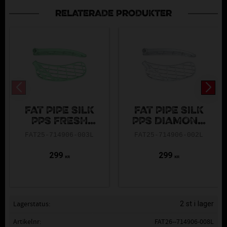
RELATERADE PRODUKTER
FAT PIPE SILK
FAT PIPE SILK
PPS FRESH
PPS DIAMOND
MINT
WHITE
FAT25-714906-003L
FAT25-714906-002L
299
299
KR
KR
Lagerstatus
2 st i lager
Artikelnr
FAT26--714906-008L