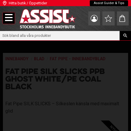
Hitta butik / Öppettider
Assist Guider & Tips
Meny
Kundva
Favoriter
INNEBANDY
BLAD
FAT PIPE - INNEBANDYBLAD
FAT PIPE SILK SLICKS PPB
GHOST WHITE/PE COAL
BLACK
Fat Pipe SILK SLICKS – Silkeslen känsla med maximalt
glid
NYHET!