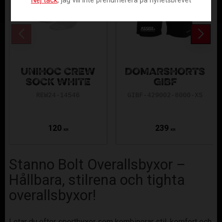
Nej tack
, jag vill inte prenumerera på nyhetsbrevet
UNIHOC CREW
DOMARSHORTS
SOCK WHITE
GIBF
REW24-14546
GIBF-429002-8000-XS
120
239
KR
KR
Stanno Bolt Overallsbyxor –
Hållbara, stilrena och tighta
overallsbyxor!
Letar du efter sportbyxor som kombinerar stil, komfort och