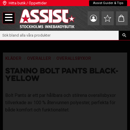
Hitta butik / Öppettider
Assist Guider & Tips
Meny
Kundva
Favoriter
KLÄDER
OVERALLER
OVERALLSBYXOR
STANNO BOLT PANTS BLACK-
YELLOW
Bolt Pants är ett par hållbara och stilrena overallsbyxor
tillverkade av 100 % återvunnen polyester, perfekta för
både komfort och funktionalitet.