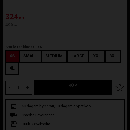
Nedsatt pris:
324
KR
Ordinarie pris:
499
KR
Storlekar kläder :
XS
XS
SMALL
MEDIUM
LARGE
XXL
3XL
XL
KÖP
Lägg til
-
+
60 dagars bytesrätt/30 dagars öppet köp
Snabba Leveranser
Butik i Stockholm