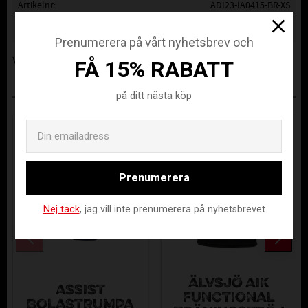
Artikelnr
ADI23-IA0415-BR-XS
Tillverkare
ADIDAS
Prenumerera på vårt nyhetsbrev och
Visa alla produkter från ADIDAS
FÅ 15% RABATT
på ditt nästa köp
ANDRA KÖPTE ÄVEN
Email
Prenumerera
Nej tack
, jag vill inte prenumerera på nyhetsbrevet
ÄLVSJÖ AIK
ASSIST
FUNCTIONAL
BOLASTRUMPA