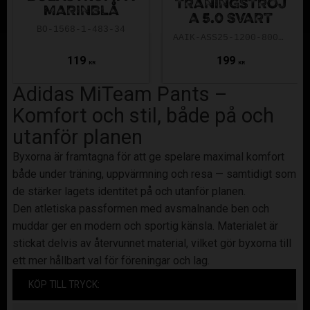
TRÄNINGSTRÖJ
MARINBLÅ
A 5.0 SVART
BO-1568-1-483-34
AAIK-ASS25-1200-8000-5.0-140
119
199
KR
KR
Adidas MiTeam Pants –
Komfort och stil, både på och
utanför planen
Byxorna är framtagna för att ge spelare maximal komfort
både under träning, uppvärmning och resa — samtidigt som
de stärker lagets identitet på och utanför planen.
Den atletiska passformen med avsmalnande ben och
muddar ger en modern och sportig känsla. Materialet är
stickat delvis av återvunnet material, vilket gör byxorna till
ett mer hållbart val för föreningar och lag.
KÖP TILL TRYCK: