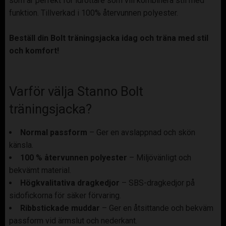
som är perfekt för idrottare som vill kombinera stil med
funktion. Tillverkad i 100% återvunnen polyester.
Beställ din Bolt träningsjacka idag och träna med stil
och komfort!
Varför välja Stanno Bolt
träningsjacka?
Normal passform
– Ger en avslappnad och skön
känsla.
100 % återvunnen polyester
– Miljövänligt och
bekvämt material.
Högkvalitativa dragkedjor
– SBS-dragkedjor på
sidofickorna för säker förvaring.
Ribbstickade muddar
– Ger en åtsittande och bekväm
passform vid ärmslut och nederkant.