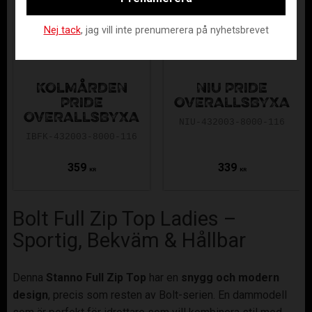
Nej tack
, jag vill inte prenumerera på nyhetsbrevet
KOLMÅRDEN
NIU PRIDE
PRIDE
OVERALLSBYXA
OVERALLSBYXA
NIU-432003-8000-116
IBFK-432003-8000-116
359
339
KR
KR
Bolt Full Zip Top Ladies –
Sportig, Bekväm & Hållbar
Denna
Stanno Full Zip Top
har en
snygg
och modern
design
, precis som resten av Bolt-serien. En dammodell