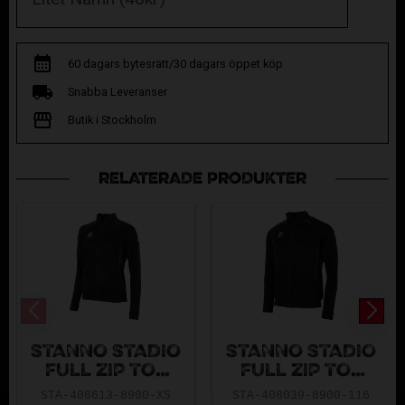
60 dagars bytesrätt/30 dagars öppet köp
Snabba Leveranser
Butik i Stockholm
RELATERADE PRODUKTER
STANNO STADIO
STANNO STADIO
FULL ZIP TOP
FULL ZIP TOP
LADIES BLACK-
BLACK-GREY
STA-408613-8900-XS
STA-408039-8900-116