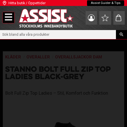
Hitta butik / Öppettider
Assist Guider & Tips
Meny
Kundva
Favoriter
KLÄDER
OVERALLER
OVERALLSJACKOR DAM
STANNO BOLT FULL ZIP TOP
LADIES BLACK-GREY
Bolt Full Zip Top Ladies – Stil, Komfort och Funktion