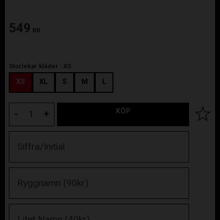
549
KR
Storlekar kläder :
XS
XS
XL
S
M
L
KÖP
Lägg til
-
+