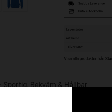
Snabba Leveranser
Butik i Stockholm
Lagerstatus
Artikelnr
Tillverkare
Visa alla produkter från St
 – Sportig, Bekväm & Hållbar
h modern design
, precis som resten av Bolt-serien. En dammode
% återvunnen polyester.