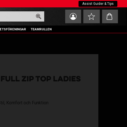
Assist Guider & Tips
Kundvagn
Favoriter
ETSFÖRENINGAR
TEAMRULLEN
FULL ZIP TOP LADIES
Stil, Komfort och Funktion