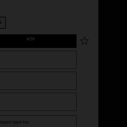
L
KÖP
Lägg till i favoriter
 dagars öppet köp