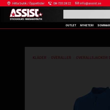
Hitta butik / Öppettider
08-720 28 22
info@assist.se
OUTLET
NYHETER!
SOMMAR
KLÄDER
OVERALLER
OVERALLSJACKOR 