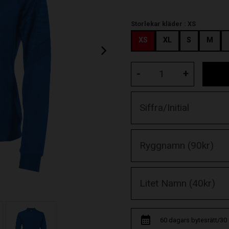
Storlekar kläder :
XS
XS
XL
S
M
-
+
60 dagars bytesrätt/30