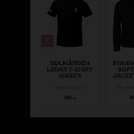
KOLMÅRDEN
STANN
LEDAR T-SHIRT
SOFT
UNISEX
JACKE
IBFK-102-99-S
STA-450
165
9
KR