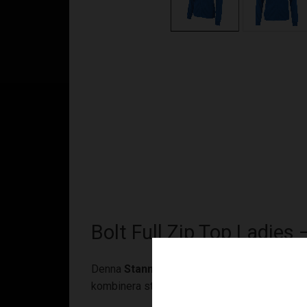
Bolt Full Zip Top Ladies
Denna
Stanno Full Zip Top
har en
snygg
oc
kombinera stil med funktion. Tillverkad i 100