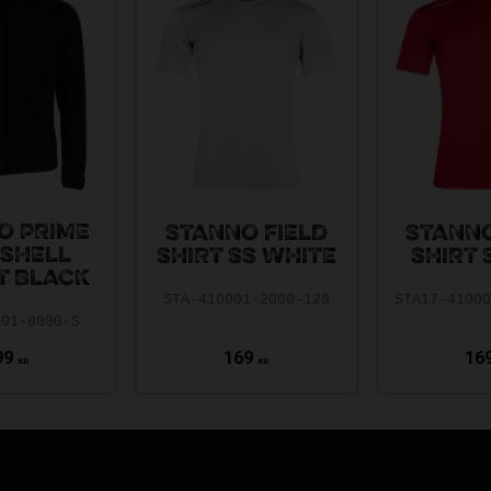
O PRIME
STANNO FIELD
STANNO
SHELL
SHIRT SS WHITE
SHIRT 
T BLACK
STA-410001-2000-128
STA17-4100
001-8000-S
99
169
16
KR
KR