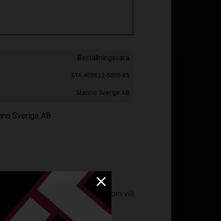
Beställningsvara
STA-408612-5000-XS
Stanno Sverige AB
anno Sverige AB
ll som är perfekt för idrottare som vill