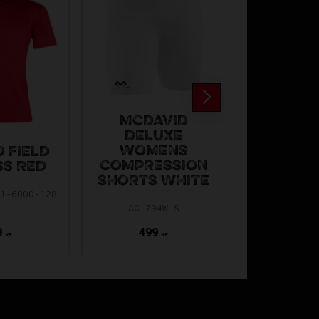
MCDAVID
DELUXE
WOMENS
 FIELD
HIBS LE
COMPRESSION
SS RED
SHIRT 
SHORTS WHITE
01-6000-128
HIBS-WEBB
AC-704W-S
9
499
199
KR
KR