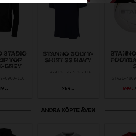
 STADIO
STANNO
STANNO BOLT T-
ZIP TOP
FOOTBA
SHIRT SS NAVY
K-GREY
STA-410014-7000-116
39-8900-116
STA21-486
49
269
699
KR
KR
KR
ANDRA KÖPTE ÄVEN