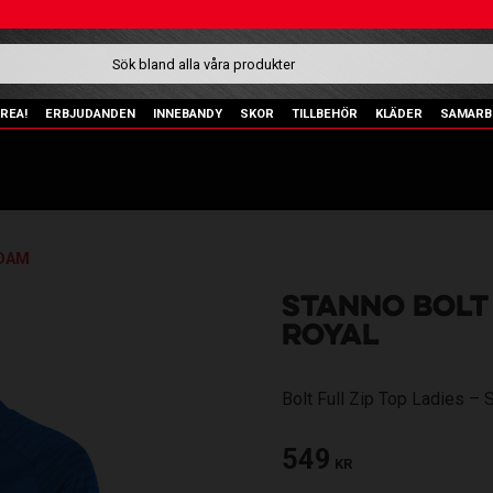
REA!
ERBJUDANDEN
INNEBANDY
SKOR
TILLBEHÖR
KLÄDER
SAMARB
DAM
STANNO BOLT 
ROYAL
Bolt Full Zip Top Ladies – 
549
KR