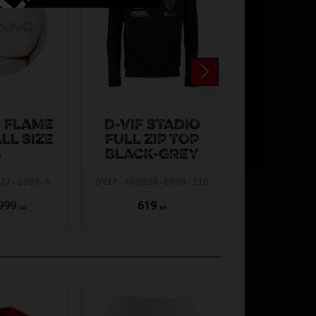
 FLAME
D-VIF STADIO
TT IBK 
LL SIZE
FULL ZIP TOP
FULL ZI
5
BLACK-GREY
BLACK
927-2380-5
DVIF-408039-8900-116
TT-408039-
999
619
619
KR
KR