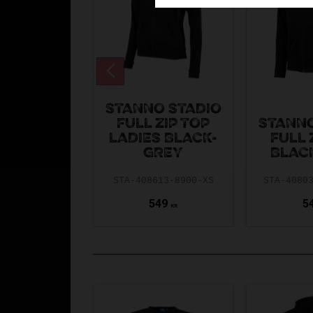
STANNO STADIO
FULL ZIP TOP
STANNO
LADIES BLACK-
FULL 
GREY
BLAC
STA-408613-8900-XS
STA-4080
549
5
KR