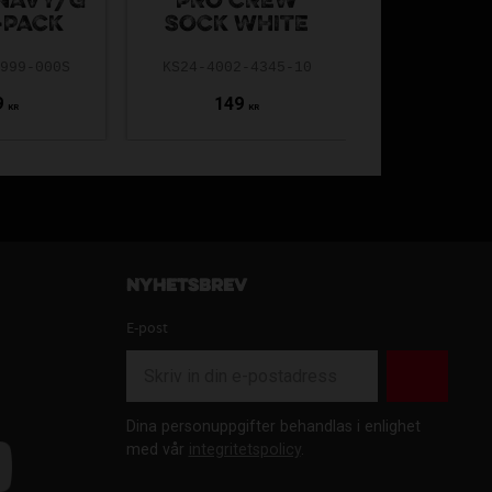
NAVY/G
PRO CREW
22 MI
-PACK
SOCK WHITE
OVERAL
9999-000S
KS24-4002-4345-10
HIBS-IA0
9
149
349
4
KR
KR
KR
Nyhetsbrev
E-post
Dina personuppgifter behandlas i enlighet
med vår
integritetspolicy
.