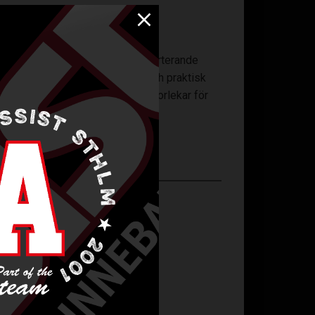
nen polyester
med fukttransporterande
fickorna säkerställer kvalitet och praktisk
yboll och handboll, och finns i storlekar för
rt.