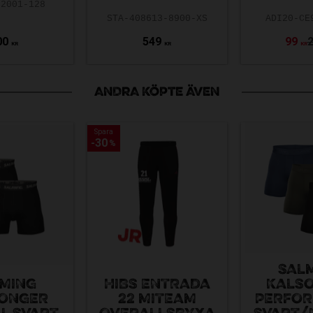
02001-128
STA-408613-8900-XS
ADI20-CE
00
549
99
KR
KR
KR
ANDRA KÖPTE ÄVEN
Spara
Spara
30
30
%
%
SAL
MING
HIBS ENTRADA
KALS
ONGER
22 MITEAM
PERFO