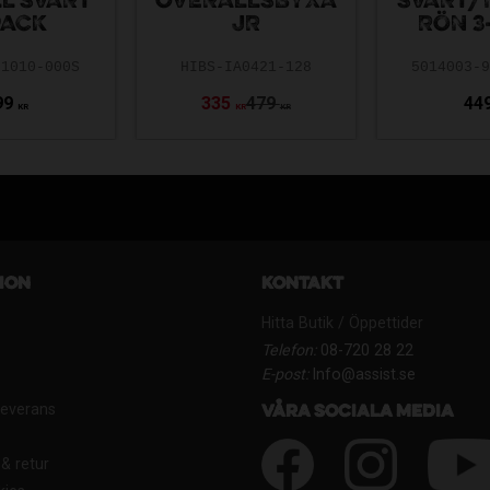
L SVART
OVERALLSBYXA
SVART/
PACK
JR
RÖN 3
-1010-000S
HIBS-IA0421-128
5014003-
99
335
479
44
KR
KR
KR
ion
Kontakt
Hitta Butik / Öppettider
Telefon:
08-720 28 22
E-post:
Info@assist.se
Leverans
Våra sociala media
& retur