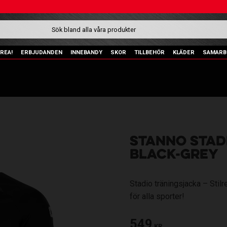
REA!
ERBJUDANDEN
INNEBANDY
SKOR
TILLBEHÖR
KLÄDER
SAMARB
STANNO STADI
BLACK-GREY
Stadio träningsjacka – Sti
för alla sporter!
549
KR