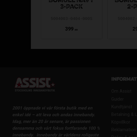
BOMULL NAVY
BOMUL
3-PACK
2-
5004003-0404-000S
5004002
399
2
KR
Informat
Om Assist
Guider
Kundtjänst
2001 öppnade vi vår första butik med en
Betalning & 
enkel idé – att leva och andas innebandy.
Idag, mer än 20 år senare, är passionen
Köpvillkor
densamma och vårt fokus fortfarande 100 %
Reklamation 
innebandy.
Innebandy är världens roligaste