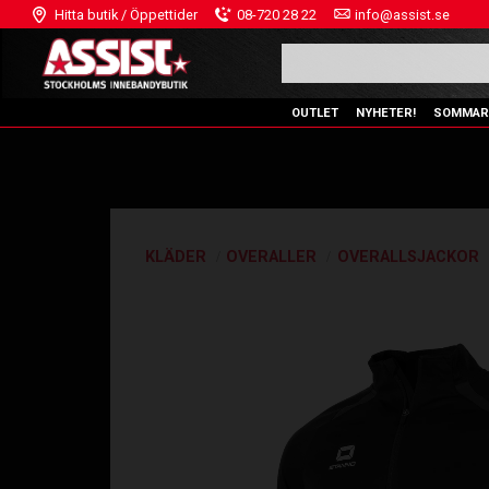
Hitta butik / Öppettider
08-720 28 22
info@assist.se
OUTLET
NYHETER!
SOMMAR
KLÄDER
OVERALLER
OVERALLSJACKOR