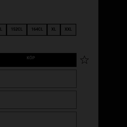
L
152CL
164CL
XL
XXL
KÖP
Lägg till i favoriter