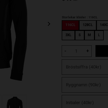
Storlekar kläder :
116CL
116CL
128CL
140C
3XL
S
M
L
-
+