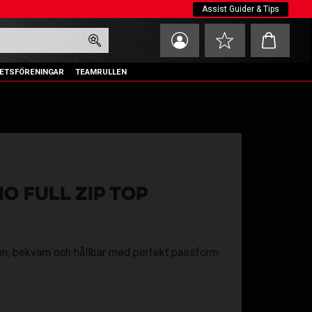
Assist Guider & Tips
Kundvagn
Favoriter
ETSFÖRENINGAR
TEAMRULLEN
O FULL ZIP TOP
lren, bekväm och hållbar med perfekt passform