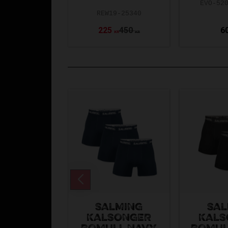
EVO-52
REW19-25340
225
450
6
KR
KR
SALMING
SAL
KALSONGER
KALS