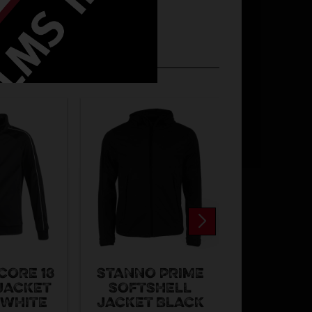
CORE 18
STANNO PRIME
STANNO 
 JACKET
SOFTSHELL
SHIRT S
-WHITE
JACKET BLACK