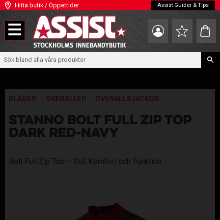
Hitta butik / Öppettider
Assist Guider & Tips
Meny
Kundva
Favoriter
KLÄDER
OVERALLER
OVERALLSJACKOR
STANNO BOLT FULL ZIP TOP
DARK RED-NAVY
Bolt Full Zip Top – Stil, Komfort och Funktion