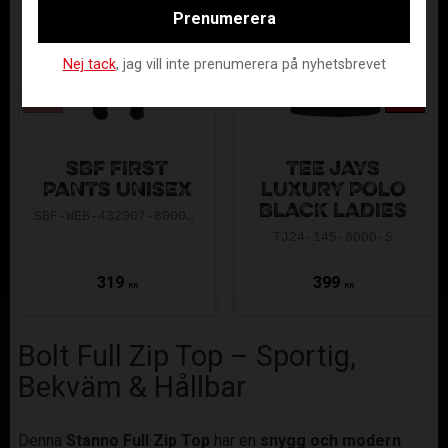
Prenumerera
Nej tack
, jag vill inte prenumerera på nyhetsbrevet
SBF FIRST
TEE JAYS
PANTS UNISEX
LUXURY POLO
BLACK LADIES
SBF-WEB-432007-8000-116
TJ24-145-8000-S
319
399
KR
KR
Bolt Full Zip Top – Sportig,
Bekväm & Hållbar
Denna
Stanno Full Zip Top
har en
snygg
och modern