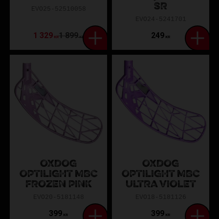
SR
EVO25-52510058
EVO24-5241701
1 329
1 899
249
KR
KR
KR
OXDOG
OXDOG
OPTILIGHT MBC
OPTILIGHT MBC
FROZEN PINK
ULTRA VIOLET
EVO20-5181148
EVO18-5181126
399
399
KR
KR