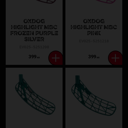
OXDOG
OXDOG
HIGHLIGHT MBC
HIGHLIGHT MBC
FROZEN PURPLE
PINK
SILVER
EVO25-5251218
EVO25-5251208
399
399
KR
KR