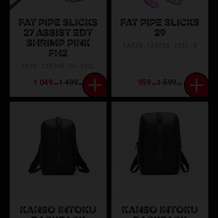
FAT PIPE SLICKS
FAT PIPE SLICKS
27 ASSIST EDT
29
SHRIMP PINK
FAT25-724750-101L-R
FH2
FP25-723746-SG-101L
1 049
1 499
959
1 599
KR
KR
KR
KR
KANSO INTOKU
KANSO INTOKU