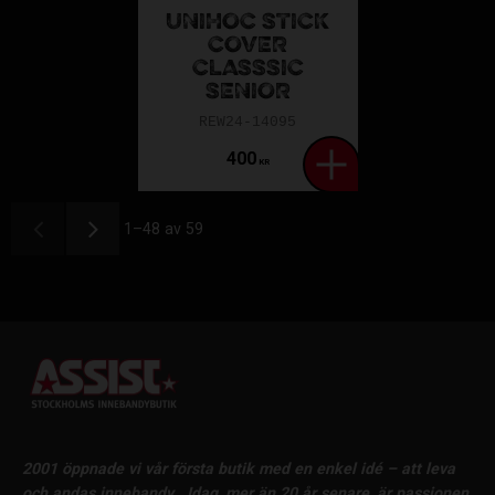
UNIHOC STICK
COVER
CLASSSIC
SENIOR
REW24-14095
400
KR
1–
48
av
59
2001 öppnade vi vår första butik med en enkel idé – att leva
och andas innebandy.
Idag, mer än 20 år senare, är passionen