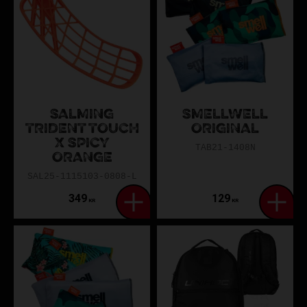
SALMING
SMELLWELL
TRIDENT TOUCH
ORIGINAL
X SPICY
TAB21-1408N
ORANGE
SAL25-1115103-0808-L
349
129
KR
KR