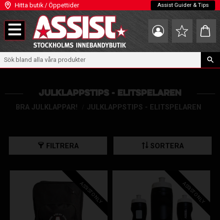
Hitta butik / Öppettider
Assist Guider & Tips
Meny
Kundva
Favoriter
JULKLAPPSTIPS - ELITSPELAREN
BRA JULKLAPPAR!
JULKLAPPSTIPS - ELITSPELAREN
FILTRERA
SORTERA
ASSIST ONLY
ASSIST ONLY