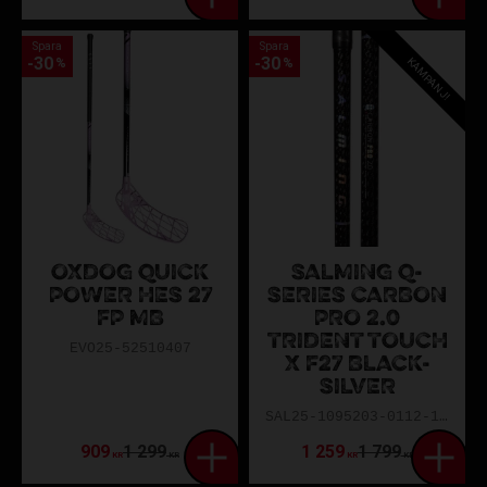
Spara
Spara
30
30
KAMPANJ!
%
%
OXDOG QUICK
SALMING Q-
POWER HES 27
SERIES CARBON
FP MB
PRO 2.0
TRIDENT TOUCH
EVO25-52510407
X F27 BLACK-
SILVER
SAL25-1095203-0112-103L
909
1 299
1 259
1 799
KR
KR
KR
KR