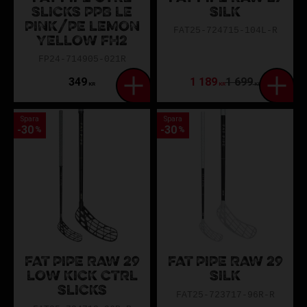
SLICKS PPB LE
SILK
PINK/PE LEMON
FAT25-724715-104L-R
YELLOW FH2
FP24-714905-021R
349
1 189
1 699
KR
KR
KR
Spara
Spara
30
30
%
%
FAT PIPE RAW 29
FAT PIPE RAW 29
LOW KICK CTRL
SILK
SLICKS
FAT25-723717-96R-R