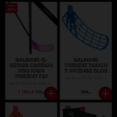
Spara
33
KAMPANJ!
%
SALMING Q-
SALMING
SERIES CARBON
TRIDENT TOUCH
PRO ICON
X INTENSE BLUE
TRIDENT F27
SAL25-1115103-1111-L
SAL25-1093331-0109-100L
1 199
1 799
349
KR
KR
KR