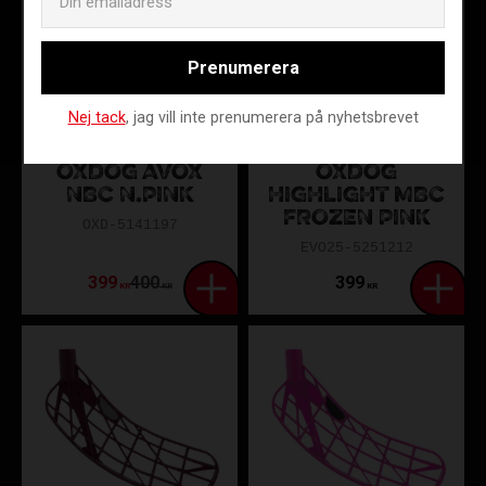
Prenumerera
Nej tack
, jag vill inte prenumerera på nyhetsbrevet
OXDOG AVOX
OXDOG
NBC N.PINK
HIGHLIGHT MBC
FROZEN PINK
OXD-5141197
EVO25-5251212
399
400
399
KR
KR
KR