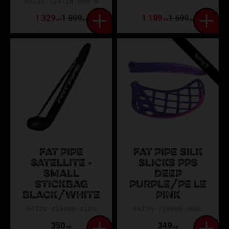
FAT25-724718-96R-R
1 329
1 899
1 189
1 699
KR
KR
KR
KR
NYHET!
FAT PIPE
FAT PIPE SILK
SATELLITE -
SLICKS PPS
SMALL
DEEP
STICKBAG
PURPLE/PE LE
BLACK/WHITE
PINK
FAT20-419408-0103
FAT25-714906-004L
350
349
KR
KR