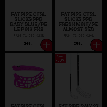
FAT PIPE CTRL
FAT PIPE CTRL
SLICKS PPB
SLICKS PPB
BABY BLUE/PE
FRESH MINT/PE
LE PINK FH2
ALMOST RED
FP24-714905-023R
FP24-714905-026L
349
299
KR
KR
Spara
30
%
FAT PIPE CTRL
FAT PIPE RAW 27