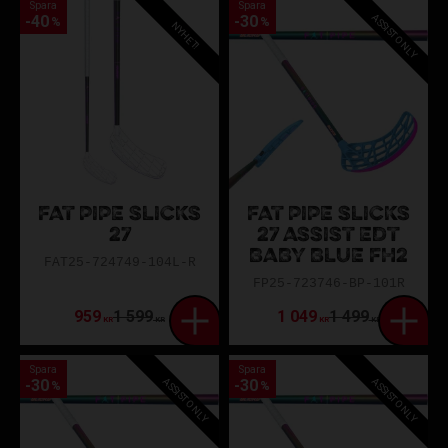
Spara
Spara
ASSIST ONLY
40
30
%
%
NYHET!
FAT PIPE SLICKS
FAT PIPE SLICKS
27
27 ASSIST EDT
BABY BLUE FH2
FAT25-724749-104L-R
FP25-723746-BP-101R
959
1 599
1 049
1 499
KR
KR
KR
KR
Spara
Spara
ASSIST ONLY
ASSIST ONLY
30
30
%
%