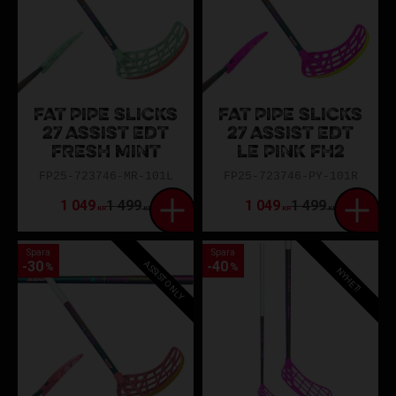
FAT PIPE SLICKS
FAT PIPE SLICKS
27 ASSIST EDT
27 ASSIST EDT
FRESH MINT
LE PINK FH2
FP25-723746-MR-101L
FP25-723746-PY-101R
1 049
1 499
1 049
1 499
KR
KR
KR
KR
Spara
Spara
ASSIST ONLY
30
40
%
%
NYHET!