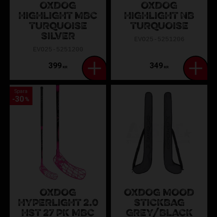
OXDOG
OXDOG
HIGHLIGHT MBC
HIGHLIGHT NB
TURQUOISE
TURQUOISE
SILVER
EVO25-5251206
EVO25-5251200
399
349
KR
KR
Spara
30
%
OXDOG
OXDOG MOOD
HYPERLIGHT 2.0
STICKBAG
HST 27 PK MBC
GREY/BLACK