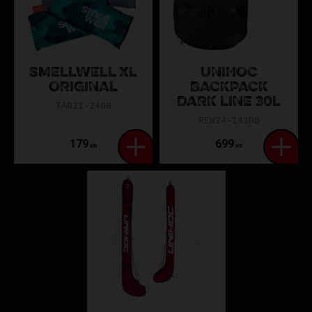
SMELLWELL XL
UNIHOC
ORIGINAL
BACKPACK
DARK LINE 30L
TAB21-2408
REW24-14100
179
699
KR
KR