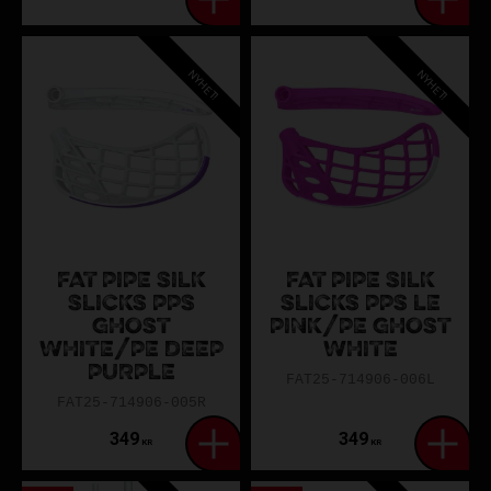
NYHET!
NYHET!
FAT PIPE SILK
FAT PIPE SILK
SLICKS PPS
SLICKS PPS LE
GHOST
PINK/PE GHOST
WHITE/PE DEEP
WHITE
PURPLE
FAT25-714906-006L
FAT25-714906-005R
349
349
KR
KR