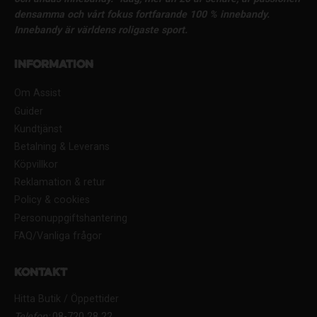
densamma och vårt fokus fortfarande 100 % innebandy.
Innebandy är världens roligaste sport.
Information
Om Assist
Guider
Kundtjänst
Betalning & Leverans
Köpvillkor
Reklamation & retur
Policy & cookies
Personuppgiftshantering
FAQ/Vanliga frågor
Kontakt
Hitta Butik / Öppettider
Telefon:
08-720 28 22