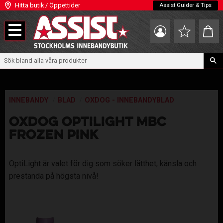
Hitta butik / Öppettider
Assist Guider & Tips
Meny
Kundva
Favoriter
INNEBANDY
BLAD
OXDOG - INNEBANDYBLAD
OXDOG OPTILIGHT MBC
FROZEN PINK
OptiLight är valet för dig som söker lätthet, känsla och
prestanda på högsta nivå!