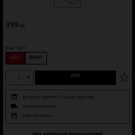
399
KR
Blad :
LEFT
LEFT
RIGHT
KÖP
Lägg til
-
+
60 dagars bytesrätt/30 dagars öppet köp
Snabba Leveranser
Butik i Stockholm