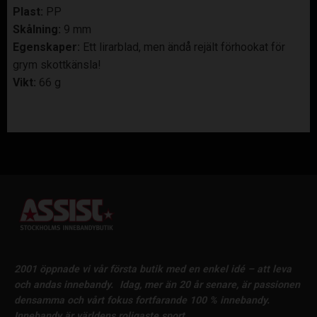
Plast:
PP
Skålning:
9 mm
Egenskaper:
Ett lirarblad, men ändå rejält förhookat för
grym skottkänsla!
Vikt:
66 g
2001 öppnade vi vår första butik med en enkel idé – att leva
och andas innebandy.
Idag, mer än 20 år senare, är passionen
densamma och vårt fokus fortfarande 100 % innebandy.
Innebandy är världens roligaste sport.