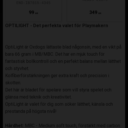
END-IB7815-4345
99
349
KR
KR
OPTILIGHT - Det perfekta valet för Playmakern
OptiLight är Oxdogs lättaste blad någonsin, med en vikt på
bara 66 gram i MB/MBC. Det har en mjuk touch för
fantastisk bollkontroll och en perfekt balans mellan lätthet
och styvhet.
Kolfiberförstärkningen ger extra kraft och precision i
skotten.
Det här är bladet för spelare som vill styra spelet och
glänsa med teknik och kreativitet.
OptiLight är valet för dig som söker lätthet, känsla och
prestanda på högsta nivå!
Hårdhet:
MBC - Medium soft touch, förstärkt med carbon.