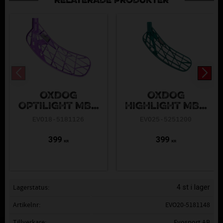
RELATERADE PRODUKTER
OXDOG
OXDOG
OPTILIGHT MBC
HIGHLIGHT MBC
ULTRA VIOLET
TURQUOISE
EVO18-5181126
EVO25-5251200
SILVER
399
399
KR
KR
Lagerstatus
4 st i lager
Artikelnr
EVO20-5181148
Tillverkare
Evosport AB