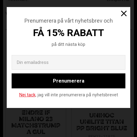
Visa alla produkter från Evosport AB
Prenumerera på vårt nyhetsbrev och
ANDRA KÖPTE ÄVEN
FÅ 15% RABATT
på ditt nästa köp
Email
Prenumerera
Nej tack
, jag vill inte prenumerera på nyhetsbrevet
ENDRE IF
UNIHOC
MILANO 23
UNILITE TITAN
MATCHSTRUMP
PP BRIGHT BLUE
A GUL
REW23-21875