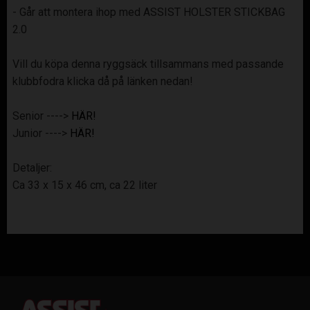
- Går att montera ihop med ASSIST HOLSTER STICKBAG
2.0
Vill du köpa denna ryggsäck tillsammans med passande
klubbfodra klicka då på länken nedan!
Senior ---->
HÄR!
Junior ---->
HÄR!
Detaljer:
Ca 33 x 15 x 46 cm, ca 22 liter