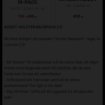
10-PACK
FBI-IA0408-XS
FAT23-723943-06-10
150
200
610
KR
KR
KR
ASSIST HOLSTER BACKPACK 2.0
Nu finns äntligen vår populära "Holster Backpack" i lager, nu
i version 2.0!
- Ett "hölster" för klubbfodral, två lite större fack, ett något
mindre med dragkedja samt två sidofack, där du med
fördel kan förvara din vattenflaska!
- Reflexband runt framsidan samt på de sköna
axelremmarna! The light in the dark!
- Köp till initial / Siffra på din ryggsäck för att göra den
unik!