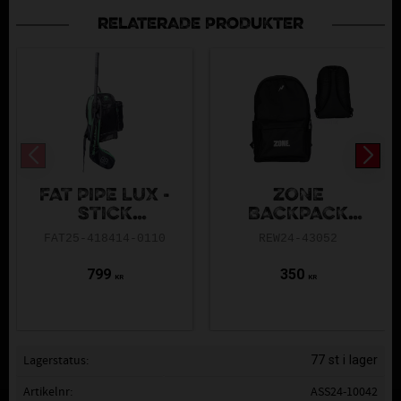
RELATERADE PRODUKTER
FAT PIPE LUX -
ZONE
STICK
BACKPACK
BACKPACK
INTRO 15L
FAT25-418414-0110
REW24-43052
BLACK/FRESH
MINT
799
350
KR
KR
Lagerstatus
77 st i lager
Artikelnr
ASS24-10042