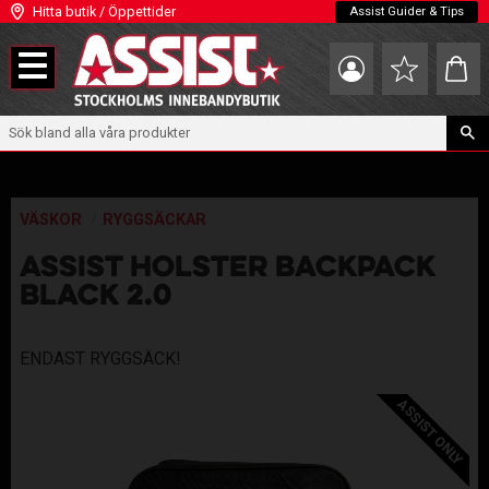
Hitta butik / Öppettider
Assist Guider & Tips
Meny
Kundva
Favoriter
VÄSKOR
RYGGSÄCKAR
ASSIST HOLSTER BACKPACK
BLACK 2.0
ENDAST RYGGSÄCK!
ASSIST ONLY