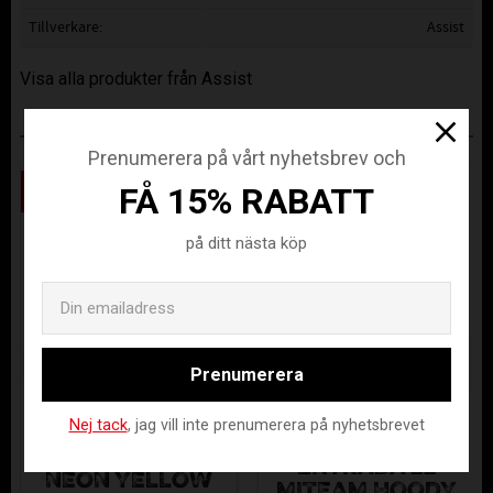
Tillverkare
Assist
Visa alla produkter från Assist
ANDRA KÖPTE ÄVEN
Prenumerera på vårt nyhetsbrev och
Spara
Spara
FÅ 15% RABATT
25
25
%
%
på ditt nästa köp
Email
Prenumerera
Nej tack
, jag vill inte prenumerera på nyhetsbrevet
FATPIPE BALL
FBI TULLINGE
STANDARD
ENTRADA 22
NEON YELLOW
MITEAM HOODY