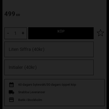
499
KR
KÖP
Lägg til
-
+
60 dagars bytesrätt/30 dagars öppet köp
Snabba Leveranser
Butik i Stockholm