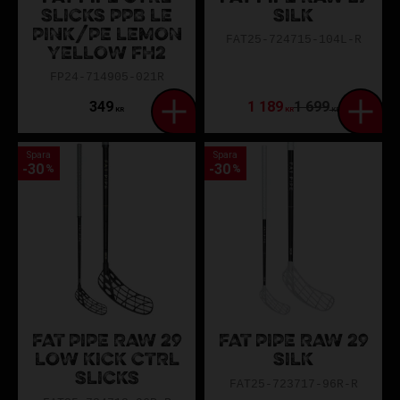
SLICKS PPB LE
SILK
PINK/PE LEMON
FAT25-724715-104L-R
YELLOW FH2
FP24-714905-021R
349
1 189
1 699
KR
KR
KR
Spara
Spara
30
30
%
%
FAT PIPE RAW 29
FAT PIPE RAW 29
LOW KICK CTRL
SILK
SLICKS
FAT25-723717-96R-R