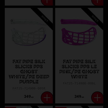
NYHET!
NYHET!
FAT PIPE SILK
FAT PIPE SILK
SLICKS PPS
SLICKS PPS LE
GHOST
PINK/PE GHOST
WHITE/PE DEEP
WHITE
PURPLE
FAT25-714906-006L
FAT25-714906-005R
349
349
KR
KR