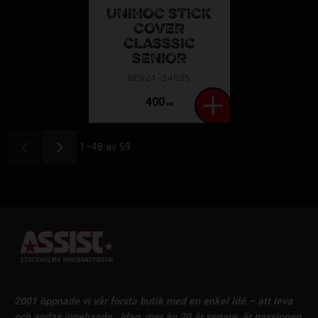
UNIHOC STICK
COVER
CLASSSIC
SENIOR
REW24-14095
400
KR
1–
48
av
59
2001 öppnade vi vår första butik med en enkel idé – att leva
och andas innebandy.
Idag, mer än 20 år senare, är passionen