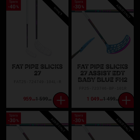
Spara
Spara
ASSIST ONLY
40
30
%
%
NYHET!
FAT PIPE SLICKS
FAT PIPE SLICKS
27
27 ASSIST EDT
BABY BLUE FH2
FAT25-724749-104L-R
FP25-723746-BP-101R
959
1 599
1 049
1 499
KR
KR
KR
KR
Spara
Spara
ASSIST ONLY
ASSIST ONLY
30
30
%
%