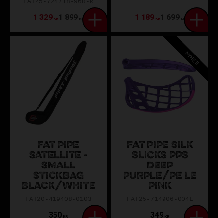
FAT25-724718-96R-R
1 329
1 899
1 189
1 699
KR
KR
KR
KR
NYHET!
FAT PIPE
FAT PIPE SILK
SATELLITE -
SLICKS PPS
SMALL
DEEP
STICKBAG
PURPLE/PE LE
BLACK/WHITE
PINK
FAT20-419408-0103
FAT25-714906-004L
350
349
KR
KR