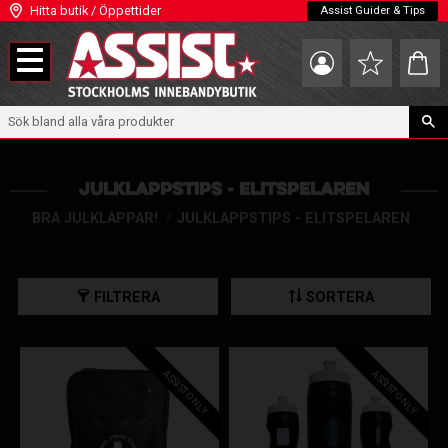
Hitta butik / Öppettider
Assist Guider & Tips
Meny
Kundva
Favoriter
JULKLAPPSTIPS - ELITSPELAREN
BRA JULKLAPPAR!
JULKLAPPSTIPS - ELITSPELAREN
FILTRERA
SORTERA
ASSIST ONLY
ASSIST ONLY