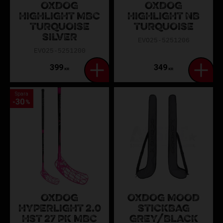
OXDOG
OXDOG
HIGHLIGHT MBC
HIGHLIGHT NB
TURQUOISE
TURQUOISE
SILVER
EVO25-5251206
EVO25-5251200
399
349
KR
KR
Spara
30
%
OXDOG
OXDOG MOOD
HYPERLIGHT 2.0
STICKBAG
HST 27 PK MBC
GREY/BLACK