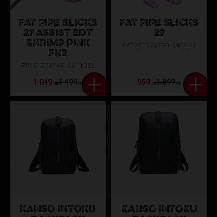
FAT PIPE SLICKS
FAT PIPE SLICKS
27 ASSIST EDT
29
SHRIMP PINK
FAT25-724750-101L-R
FH2
FP25-723746-SG-101L
1 049
1 499
959
1 599
KR
KR
KR
KR
KANSO INTOKU
KANSO INTOKU