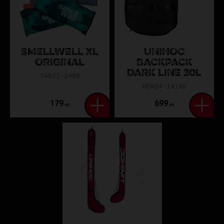
SMELLWELL XL
UNIHOC
ORIGINAL
BACKPACK
DARK LINE 30L
TAB21-2408
REW24-14100
179
699
KR
KR