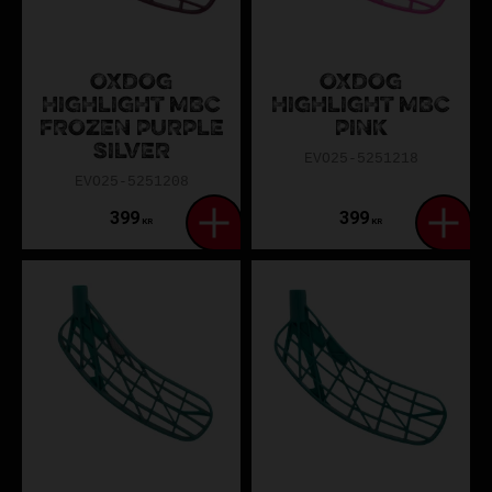
OXDOG
OXDOG
HIGHLIGHT MBC
HIGHLIGHT MBC
FROZEN PURPLE
PINK
SILVER
EVO25-5251218
EVO25-5251208
399
399
KR
KR