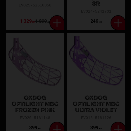
SR
EVO25-52510058
EVO24-5241701
1 329
1 899
249
KR
KR
KR
OXDOG
OXDOG
OPTILIGHT MBC
OPTILIGHT MBC
FROZEN PINK
ULTRA VIOLET
EVO20-5181148
EVO18-5181126
399
399
KR
KR