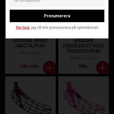
Prenumerera
Nej tack
, jag vill inte prenumerera på nyhetsbrevet
OXDOG AVOX
OXDOG
NBC N.PINK
HIGHLIGHT MBC
FROZEN PINK
OXD-5141197
EVO25-5251212
399
400
399
KR
KR
KR