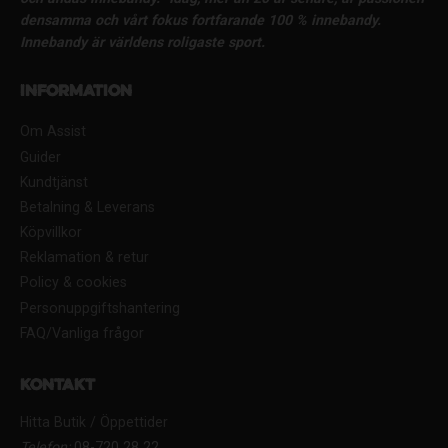
densamma och vårt fokus fortfarande 100 % innebandy.
Innebandy är världens roligaste sport.
Information
Om Assist
Guider
Kundtjänst
Betalning & Leverans
Köpvillkor
Reklamation & retur
Policy & cookies
Personuppgiftshantering
FAQ/Vanliga frågor
Kontakt
Hitta Butik / Öppettider
Telefon:
08-720 28 22