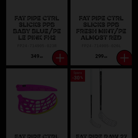
FAT PIPE CTRL
FAT PIPE CTRL
SLICKS PPB
SLICKS PPB
BABY BLUE/PE
FRESH MINT/PE
LE PINK FH2
ALMOST RED
FP24-714905-023R
FP24-714905-026L
349
299
KR
KR
Spara
30
%
FAT PIPE CTRL
FAT PIPE RAW 27