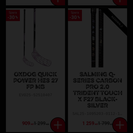
Spara
Spara
30
30
KAMPANJ!
%
%
OXDOG QUICK
SALMING Q-
POWER HES 27
SERIES CARBON
FP MB
PRO 2.0
TRIDENT TOUCH
EVO25-52510407
X F27 BLACK-
SILVER
SAL25-1095203-0112-103L
909
1 299
1 259
1 799
KR
KR
KR
KR