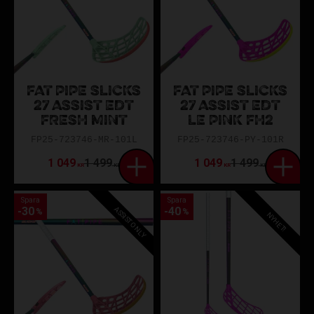
FAT PIPE SLICKS
FAT PIPE SLICKS
27 ASSIST EDT
27 ASSIST EDT
FRESH MINT
LE PINK FH2
FP25-723746-MR-101L
FP25-723746-PY-101R
1 049
1 499
1 049
1 499
KR
KR
KR
KR
Spara
Spara
ASSIST ONLY
30
40
%
%
NYHET!