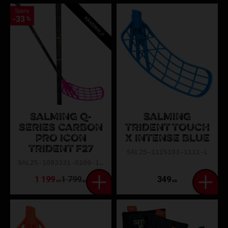
Spara
33
KAMPANJ!
%
SALMING Q-
SALMING
SERIES CARBON
TRIDENT TOUCH
PRO ICON
X INTENSE BLUE
TRIDENT F27
SAL25-1115103-1111-L
SAL25-1093331-0109-100L
1 199
1 799
349
KR
KR
KR