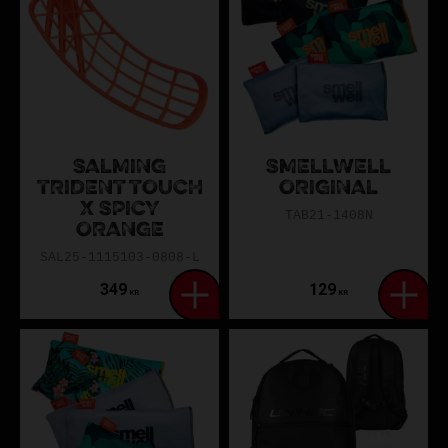
SALMING
SMELLWELL
TRIDENT TOUCH
ORIGINAL
X SPICY
TAB21-1408N
ORANGE
SAL25-1115103-0808-L
349
129
KR
KR