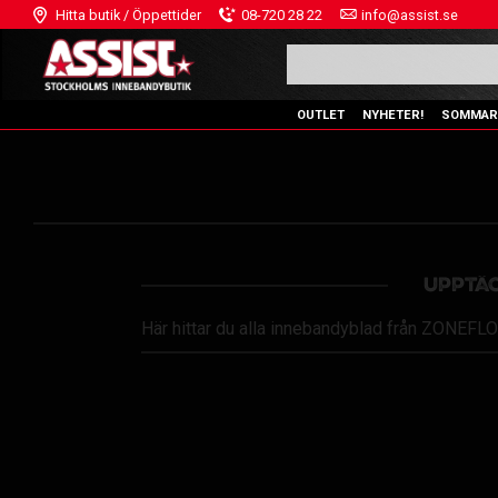
Hitta butik / Öppettider
08-720 28 22
info@assist.se
OUTLET
NYHETER!
SOMMAR
UPPTÄC
Här hittar du alla innebandyblad från ZONEFLOO