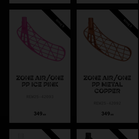
NYHET!
NYHET!
ZONE AIR/ONE
ZONE AIR/ONE
Värm bladet
PP ICE PINK
PP METAL
COPPER
REW25-42093
REW25-42092
Lossa s
349
349
KR
KR