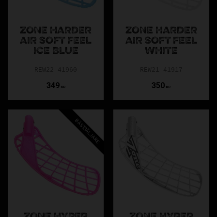
ZONE HARDER
ZONE HARDER
AIR SOFT FEEL
AIR SOFT FEEL
ICE BLUE
WHITE
REW22-41960
REW21-41917
349
350
KR
KR
BÄSTSÄLJARE