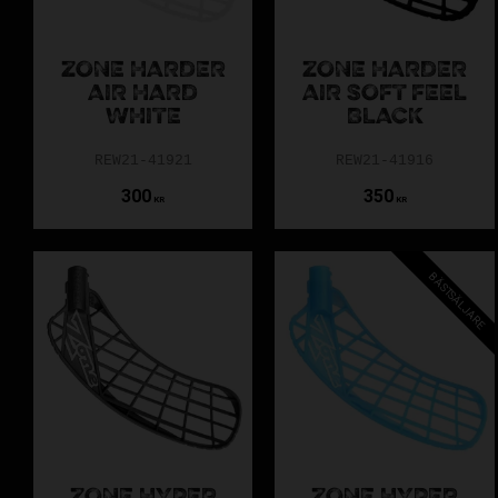
ZONE HARDER
ZONE HARDER
AIR HARD
AIR SOFT FEEL
WHITE
BLACK
REW21-41921
REW21-41916
300
350
KR
KR
BÄSTSÄLJARE