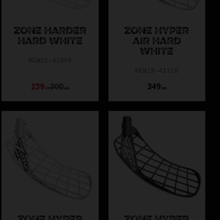
ZONE HARDER
ZONE HYPER
HARD WHITE
AIR HARD
WHITE
REW21-41909
REW19-41718
239
300
349
KR
KR
KR