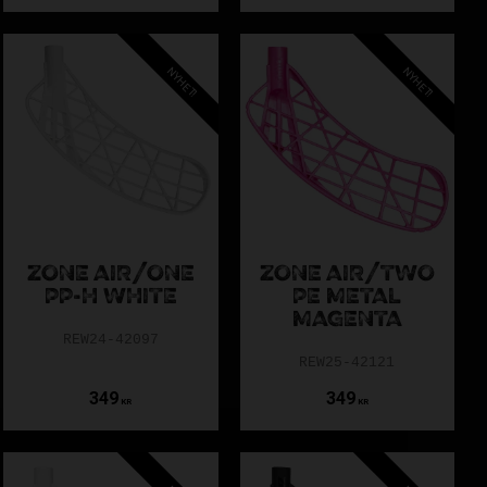
NYHET!
NYHET!
ZONE AIR/ONE
ZONE AIR/TWO
 enligt IFF.
PP-H WHITE
PE METAL
MAGENTA
REW24-42097
REW25-42121
va fast.
349
349
KR
KR