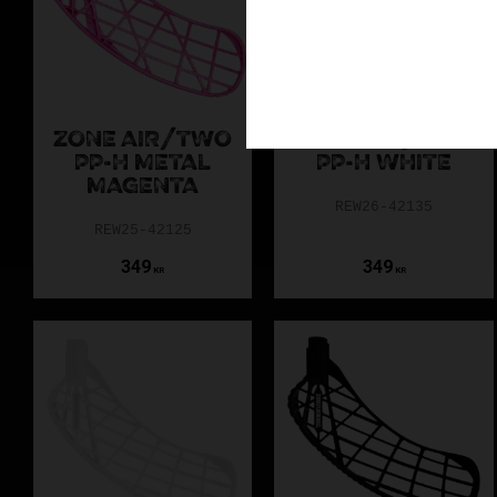
Hyper,
Osäker på vilket Zone
ZONE AIR/TWO
ZONE AIR/TWO
PP-H METAL
PP-H WHITE
MAGENTA
REW26-42135
REW25-42125
349
349
KR
KR