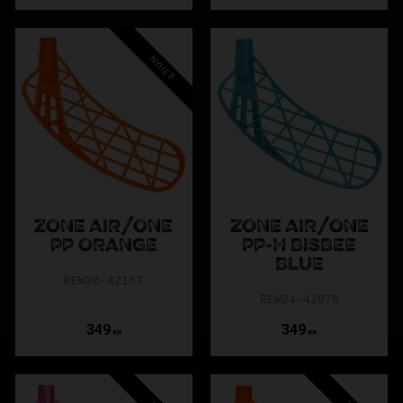
Monstr:
Offensivt blad, mer förhookad.
Dream:
Teknik + kraft.
Harder:
Styvt blad för max kraft.
NYHET!
Vilken plasttyp ska jag välja?
PP för kontroll, PPH för balans, PE för skott och hållbarhet.
Hur hookar/böjer jag ett Zone-blad?
ZONE AIR/ONE
ZONE AIR/ONE
 (lägre värme för PP), forma önskad hook, låt svalna. Max 30 mm
PP ORANGE
PP-H BISBEE
BLUE
Hur byter jag blad på Zone-klubba?
REW26-42157
REW24-42076
kruven, ta av bladet, värm nytt blad vid behov, montera och skru
349
349
KR
KR
Bäst för skott, teknik eller passningar?
Skott:
Hyper, Monstr, Harder