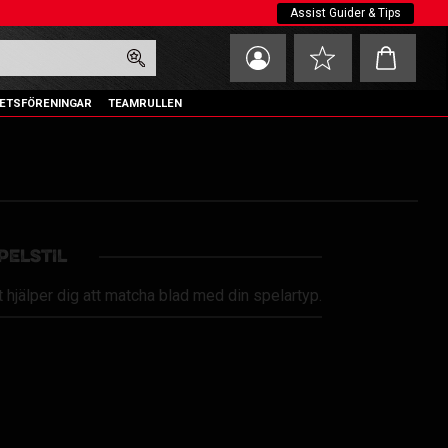
Assist Guider & Tips
Kundvagn
Favoriter
ETSFÖRENINGAR
TEAMRULLEN
PELSTIL
 hjälper dig att matcha blad med din spelartyp.