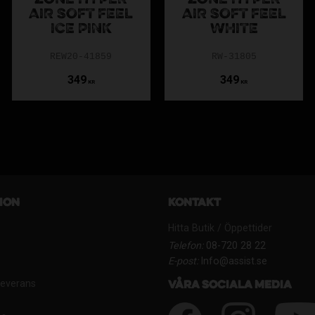
ZONE HYPER
ZONE HYPER
AIR SOFT FEEL
AIR SOFT FEEL
ICE PINK
WHITE
REW20-41859
RW-31805
349
349
KR
KR
ion
Kontakt
Hitta Butik / Öppettider
Telefon:
08-720 28 22
E-post:
Info@assist.se
Leverans
Våra sociala media