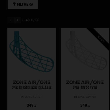
FILTRERA
1–
48
av
68
P
NYHET!
Maker och Zuper passar te
Skillnader m
ZONE AIR/ONE
ZONE AIR/ONE
PE BISBEE BLUE
PE WHITE
REW24-42073
REW24-42109
349
349
KR
KR