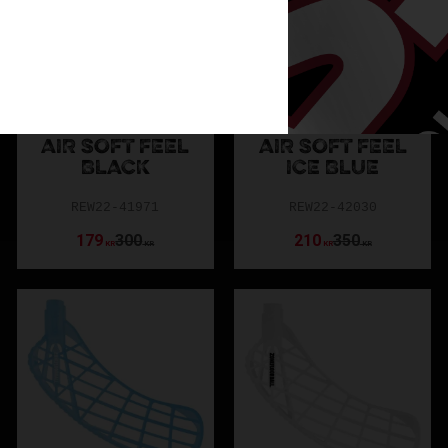
Vilket blad använder elitspelare?
 Maker och Monstr är populära bland elitspelare – beroende på sp
FÅ HJÄLP AV VÅRA EXPERTER PÅ ASSIST
-blad som passar dig bäst? Kontakta våra innebandyexperter för
ZONE DREAM
ZONE DREAM
AIR SOFT FEEL
AIR SOFT FEEL
BLACK
ICE BLUE
REW22-41971
REW22-42030
179
300
210
350
KR
KR
KR
KR