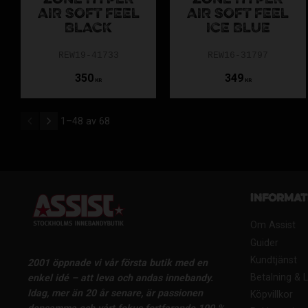
ZONE HYPER
ZONE HYPER
AIR SOFT FEEL
AIR SOFT FEEL
BLACK
ICE BLUE
REW19-41733
REW16-31797
350
349
KR
KR
1–
48
av
68
Informat
Om Assist
Guider
Kundtjänst
2001 öppnade vi vår första butik med en
Betalning & 
enkel idé – att leva och andas innebandy.
Idag, mer än 20 år senare, är passionen
Köpvillkor
densamma och vårt fokus fortfarande 100 %