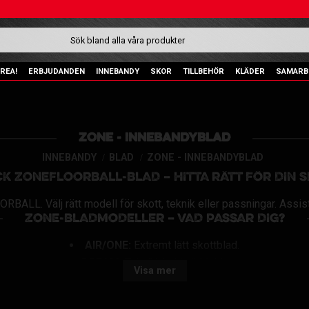
REA!
ERBJUDANDEN
INNEBANDY
SKOR
TILLBEHÖR
KLÄDER
SAMARB
ZONE - INNEBANDYBLAD
INNEBANDY
BLAD
ZONE - INNEBANDYBLAD
K ZONEFLOORBALL-BLAD – HITTA RÄTT FÖR DIN S
RBALL. Välj rätt modell för skott, teknik eller passningar. Assist
ZONE-BLADMODELLER – VAD PASSAR DIG?
AIR/ONE:
Extremt lätt skottblad.
DREAM:
Teknikblad i världsklass.
Visa mer
MAKER:
Allround/lirarblad.
ZUPER:
Allround/skottblad.