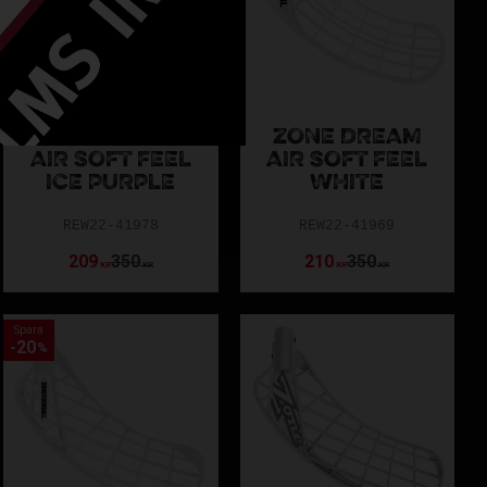
elstil.
 personlig rådgivning!
ZONE DREAM
ZONE DREAM
AIR SOFT FEEL
AIR SOFT FEEL
ICE PURPLE
WHITE
REW22-41978
REW22-41969
209
350
210
350
KR
KR
KR
KR
Spara
20
%