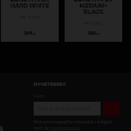
ZONE HYPER
ZONE HYPER
HARD WHITE
MEDIUM+
BLACK
RW-31819
RW-31811
349
300
KR
KR
Nyhetsbrev
E-post
Dina personuppgifter behandlas i enlighet
med vår
integritetspolicy
.