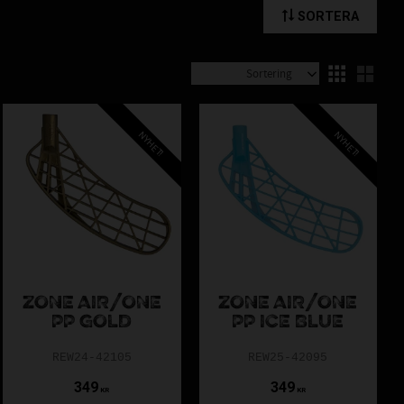
SORTERA
Välj sortering
Välj
k.
NYHET!
NYHET!
ett klassiskt allroundval.
m och Harder?
ZONE AIR/ONE
ZONE AIR/ONE
PP GOLD
PP ICE BLUE
REW24-42105
REW25-42095
349
349
KR
KR