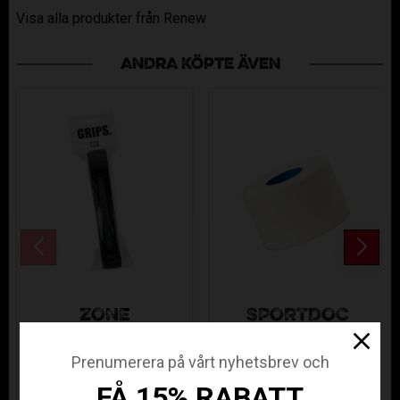
Visa alla produkter från Renew
ANDRA KÖPTE ÄVEN
ZONE
SPORTDOC
MONSTER2
COACH TAPE
GRIP BLACK
MEDICAL BLUE
Prenumerera på vårt nyhetsbrev och
REW19-33988
SV-500000
FÅ 15% RABATT