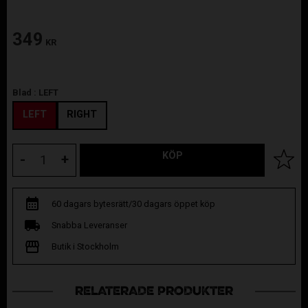
349
KR
Blad :
LEFT
LEFT
RIGHT
KÖP
Lägg til
-
+
60 dagars bytesrätt/30 dagars öppet köp
Snabba Leveranser
Butik i Stockholm
RELATERADE PRODUKTER