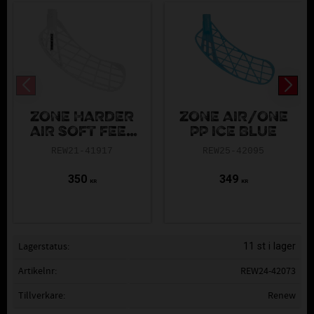
ZONE HARDER
ZONE AIR/ONE
AIR SOFT FEEL
PP ICE BLUE
WHITE
REW21-41917
REW25-42095
350
349
KR
KR
Lagerstatus
11 st i lager
Artikelnr
REW24-42073
Tillverkare
Renew