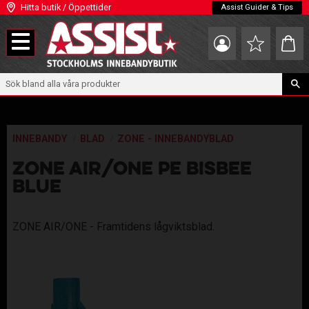
Hitta butik / Öppettider
Assist Guider & Tips
Meny
Kundva
Favoriter
INNEBANDY
BLAD
ZONE - INNEBANDYBLAD
ZONE AIR/ONE PE BISBEE
BLUE
ZONE AIR/ONE - Framtidens lågviktsblad.