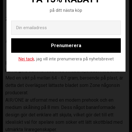
170
30
KR
KR
på ditt nästa köp
ZONE AIR/ONE
Email
Framtidens lågviktsblad.
Prenumerera
Nej tack
, jag vill inte prenumerera på nyhetsbrevet
Precis som Unilites framgång hos Unihoc, hoppas Zone nu
kunna göra samma resa med innebandybladet AIR/ONE.
Med en vikt på mellan 64 - 67 gram, beroende på plast, är
detta det överlägset lättaste bladet som Zone någonsin
producerat.
AIR/ONE är utformat med en modern prehook och en
medium skålning på 8 mm. Dess något bananformade
design gör det enklare att skjuta, vilket gör det till ett
idealiskt val för spelare som söker ett lätt skottblad med
utmärkta liraregenskaper.