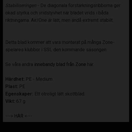
Stabiliseringen
- De diagonala förstärkningsribborna ger
ökad styrka och vridstyvhet när bladet vrids i båda
riktningarna. Air/One är lätt, men ändå extremt stabilt.
Detta blad kommer att vara monterat på många Zone-
spelares klubbor i SSL den kommande säsongen.
Se våra andra
innebandy blad från Zone
här.
Hårdhet:
PE - Medium
Plast:
PE
Egenskaper:
Ett otroligt lätt skottblad.
Vikt:
67 g
--->
HÄR
<---