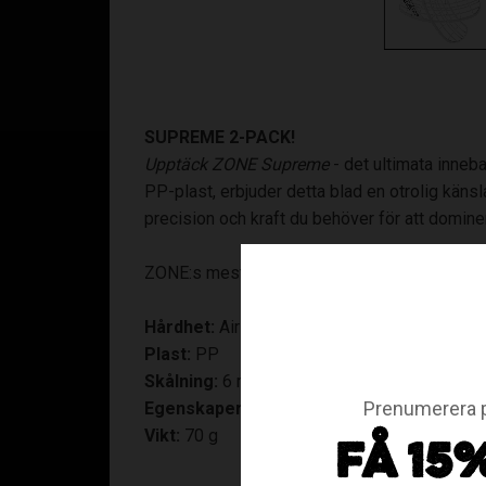
SUPREME 2-PACK!
Upptäck ZONE Supreme
- det ultimata inneba
PP-plast, erbjuder detta blad en otrolig käns
precision och kraft du behöver för att domine
ZONE:s mest sålda
innebandyblad
genom åren
Hårdhet:
Air Soft Feel, för bästa känslan.
Plast:
PP
Skålning:
6 mm
Prenumerera p
Egenskaper:
Lirarblad, för dig som vill ha o
Vikt:
70 g
FÅ 15