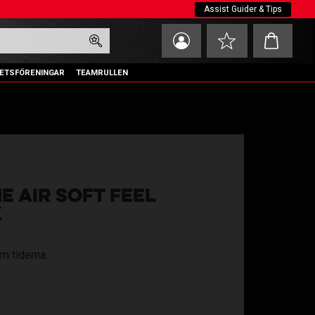
Assist Guider & Tips
Kundvagn
Favoriter
ETSFÖRENINGAR
TEAMRULLEN
 AIR SOFT FEEL
K
m tiderna.