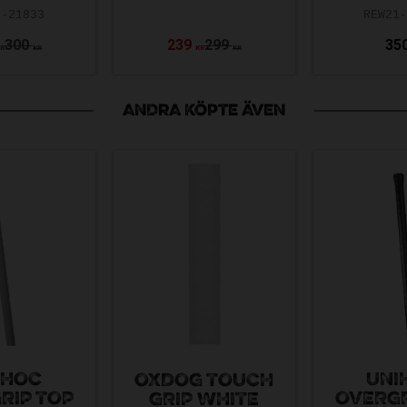
0-21833
REW21
300
239
299
35
KR
KR
KR
KR
ANDRA KÖPTE ÄVEN
IHOC
UNI
OXDOG TOUCH
RIP TOP
OVERGR
GRIP WHITE