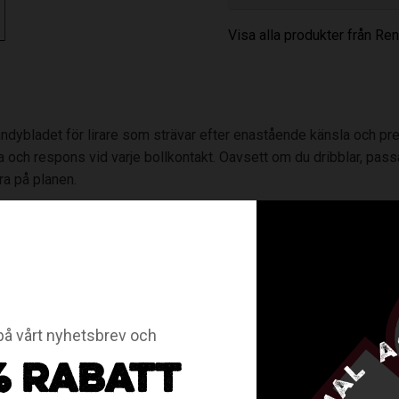
Visa alla produkter från R
ndybladet för lirare som strävar efter enastående känsla och pres
la och respons vid varje bollkontakt. Oavsett om du dribblar, pas
ra på planen.
. Allroundbladet som passar alla typer av spelare!
å vårt nyhetsbrev och
ptimal känsla!
% RABATT