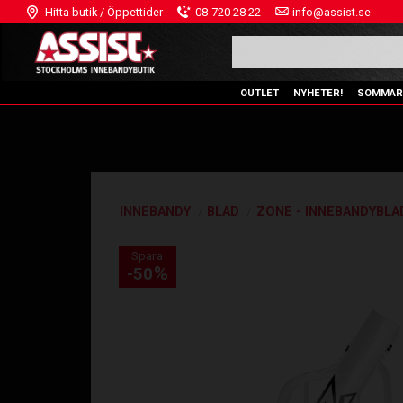
Hitta butik / Öppettider
08-720 28 22
info@assist.se
OUTLET
NYHETER!
SOMMAR
INNEBANDY
BLAD
ZONE - INNEBANDYBLA
Spara
%
50