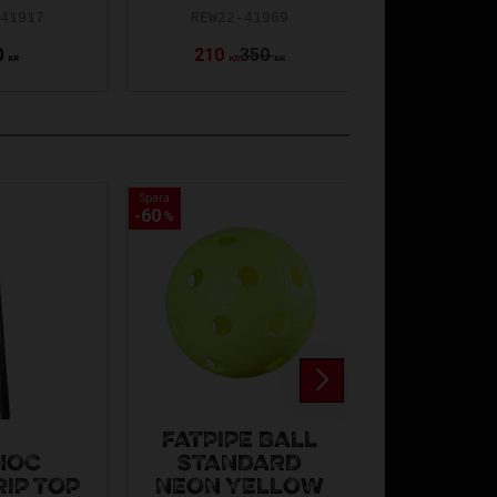
-41917
REW22-41969
0
210
350
349
KR
KR
KR
Spara
Spara
60
60
%
%
FATPIPE BALL
HOC
STANDARD
SALMIN
IP TOP
NEON YELLOW
MEDIUM