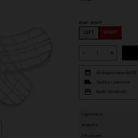
KR
Blad :
RIGHT
LEFT
RIGHT
-
+
60 dagars bytesrätt/30
Snabba Leveranser
Butik i Stockholm
Lagerstatus
Artikelnr
Tillverkare