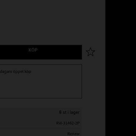
KÖP
Lägg till i favoriter
 dagars öppet köp
8 st i lager
RW-31462-2P
Renew