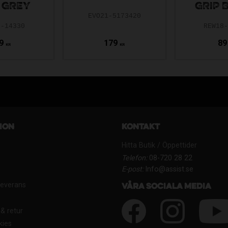
 GREY
GRIP 
EVO21-5173420
8-14330
REW18
9
179
89
KR
KR
ion
Kontakt
Hitta Butik / Öppettider
Telefon:
08-720 28 22
E-post:
Info@assist.se
Leverans
Våra sociala media
& retur
kies