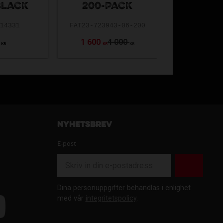
BLACK
200-PACK
SA-1113310
-14331
FAT23-723943-06-200
1 600
4 000
349
KR
KR
KR
Nyhetsbrev
E-post
Dina personuppgifter behandlas i enlighet
med vår
integritetspolicy
.