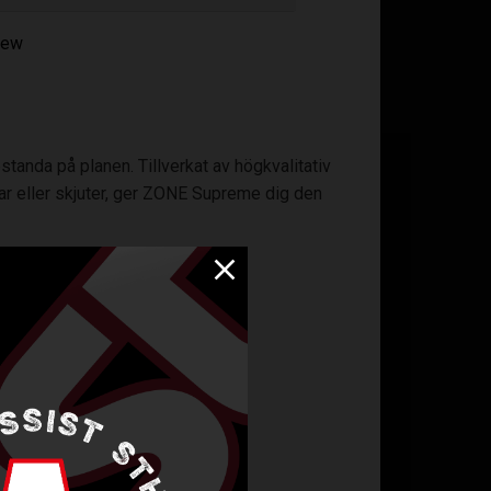
enew
tanda på planen. Tillverkat av högkvalitativ
sar eller skjuter, ger ZONE Supreme dig den