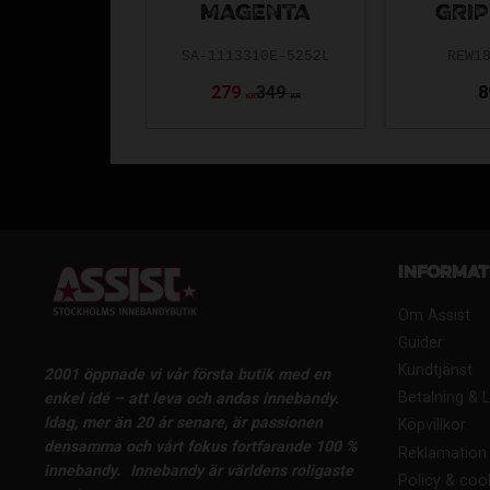
MAGENTA
GRIP
SA-1113310E-5252L
REW1
279
349
8
KR
KR
Informat
Om Assist
Guider
Kundtjänst
2001 öppnade vi vår första butik med en
Betalning & 
enkel idé – att leva och andas innebandy.
Idag, mer än 20 år senare, är passionen
Köpvillkor
densamma och vårt fokus fortfarande 100 %
Reklamation 
innebandy.
Innebandy är världens roligaste
Policy & coo