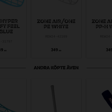
 HYPER
ZONE AIR/ONE
ZONE A
FT FEEL
PE WHITE
PP-H 
 BLUE
REW24-42109
REW24
6-31797
49
349
34
KR
KR
ANDRA KÖPTE ÄVEN