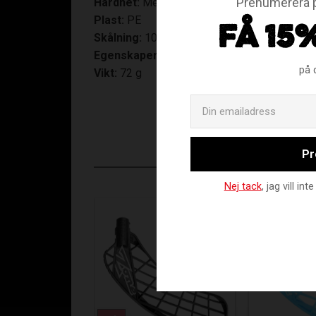
Prenumerera p
Hårdhet:
Medium+
Plast:
PE
FÅ 15
Skålning:
10 mm
Egenskaper:
Skottblad
på 
Vikt:
72 g
Pr
Nej tack
, jag vill i