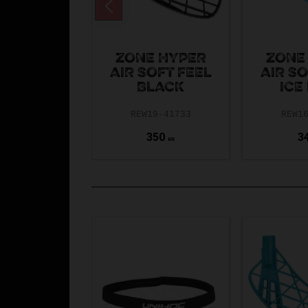
ZONE HYPER
ZONE
AIR SOFT FEEL
AIR SO
BLACK
ICE
REW19-41733
REW1
350
3
KR