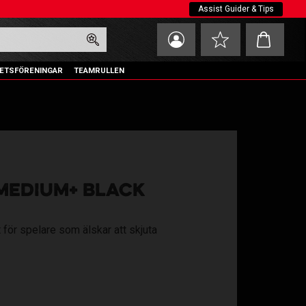
Assist Guider & Tips
Kundvagn
Favoriter
ETSFÖRENINGAR
TEAMRULLEN
MEDIUM+ BLACK
t för spelare som älskar att skjuta