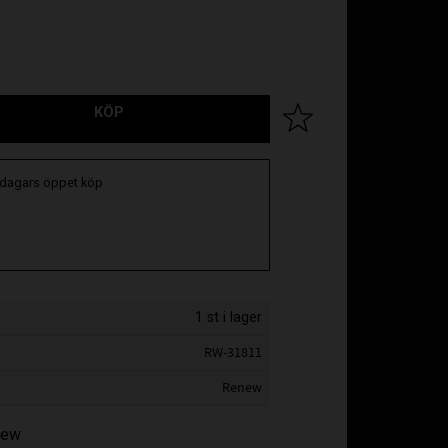
KÖP
Lägg till i favoriter
 dagars öppet köp
1 st i lager
RW-31811
Renew
enew