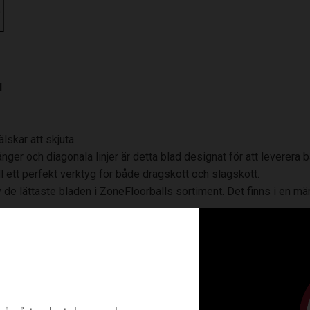
d
lskar att skjuta.
nger och diagonala linjer är detta blad designat för att leverera
 ett perfekt verktyg för både dragskott och slagskott.
de lättaste bladen i ZoneFloorballs sortiment. Det finns i en mäng