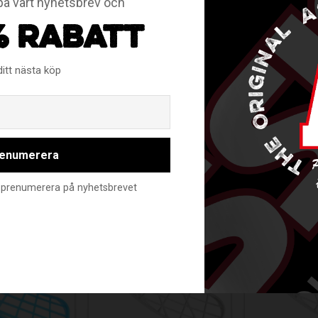
å vårt nyhetsbrev och
% RABATT
ditt nästa köp
Email
enumerera
RELATERADE PRODUKTER
nte prenumerera på nyhetsbrevet