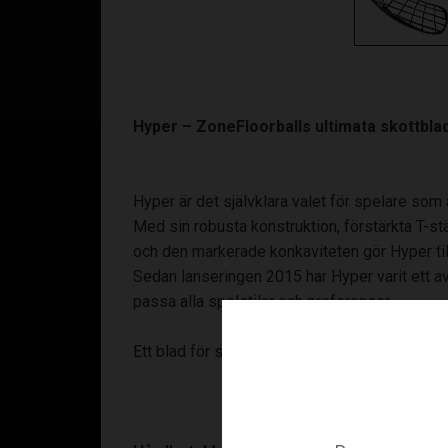
Hyper – ZoneFloorballs ultimata skottbla
Hyper är det självklara valet för spelare som ä
Med sin robusta konstruktion, förstärkta T-stä
och den markerade konkaviteten gör Hyper till
Sedan lanseringen 2015 har Hyper varit ett av 
passa alla spelstilar och preferenser.
Ett blad för spelare som älskar att skjuta!