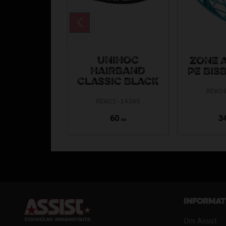
UNIHOC
ZONE 
HAIRBAND
PE BIS
CLASSIC BLACK
REW2
REW23-14305
60
3
KR
Informat
Om Assist