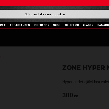
REA!
ERBJUDANDEN
INNEBANDY
SKOR
TILLBEHÖR
KLÄDER
SAMARB
D
ZONE HYPER 
Hyper är det självklara vale
300
KR