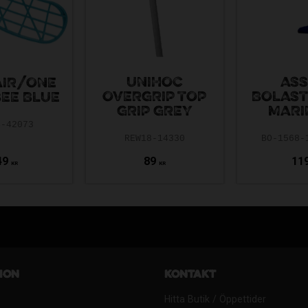
UNIHOC
ASS
AIR/ONE
OVERGRIP TOP
BOLAS
BEE BLUE
GRIP GREY
MARI
4-42073
REW18-14330
BO-1568-
49
89
11
KR
KR
ion
Kontakt
Hitta Butik / Öppettider