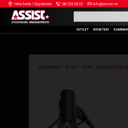
Hitta butik / Öppettider
08-720 28 22
info@assist.se
OUTLET
NYHETER!
SOMMAR
INNEBANDY
BLAD
ZONE - INNEBANDYBLA