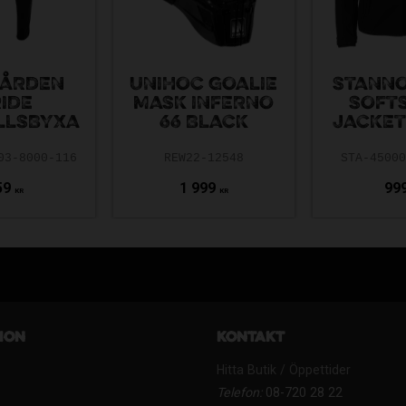
ÅRDEN
UNIHOC GOALIE
STANNO
IDE
MASK INFERNO
SOFT
LLSBYXA
66 BLACK
JACKET
03-8000-116
REW22-12548
STA-4500
59
1 999
99
KR
KR
ion
Kontakt
Hitta Butik / Öppettider
Telefon:
08-720 28 22