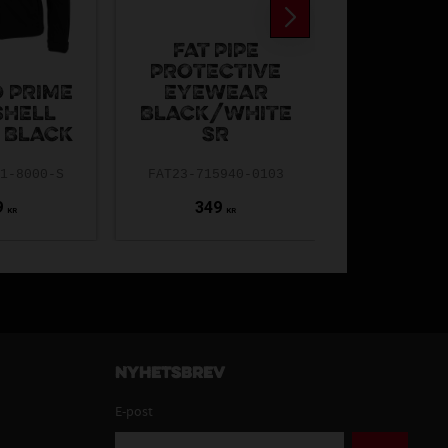
FAT PIPE
PROTECTIVE
 PRIME
EYEWEAR
MCDAVID
SHELL
BLACK/WHITE
ELASTIC
 BLACK
SR
AC-512
01-8000-S
FAT23-715940-0103
9
349
199
KR
KR
Nyhetsbrev
E-post