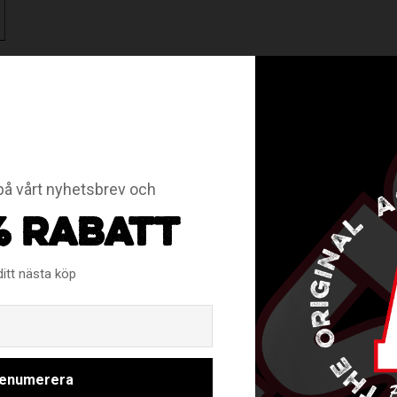
RELATERADE PRODUKTER
å vårt nyhetsbrev och
% RABATT
ditt nästa köp
Email
enumerera