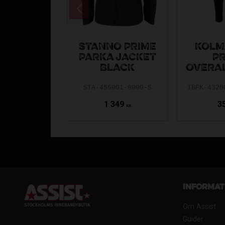
STANNO PRIME
KOLM
PARKA JACKET
PR
BLACK
OVERA
STA-455001-8000-S
IBFK-4320
1 349
3
KR
Informat
Om Assist
Guider