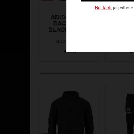
Nej tack
, jag vill i
ADIDAS TIRO
KANSO
BACKPACK
BAC
BLACK-WHITE
GRE
ADI26-JY7971
KS24-2
499
8
KR