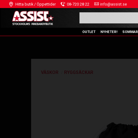
Hitta butik / Öppettider
08-720 28 22
info@assist.se
OUTLET
NYHETER!
SOMMAR
VÄSKOR
RYGGSÄCKAR