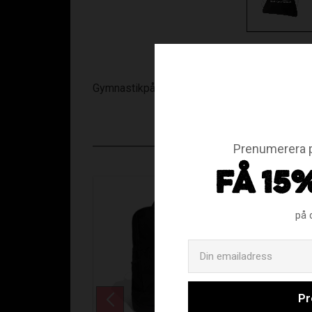
Gymnastikpåse
Prenumerera p
FÅ 15
på 
Pr