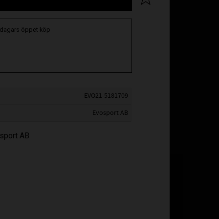
 dagars öppet köp
EVO21-5181709
Evosport AB
osport AB