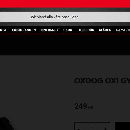
REA!
ERBJUDANDEN
INNEBANDY
SKOR
TILLBEHÖR
KLÄDER
SAMARB
OXDOG OX1 G
249
KR
-
+