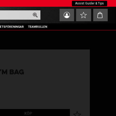
Assist Guider & Tips
Kundvagn
Favoriter
ETSFÖRENINGAR
TEAMRULLEN
YM BAG
KÖP
Lägg till i favoriter