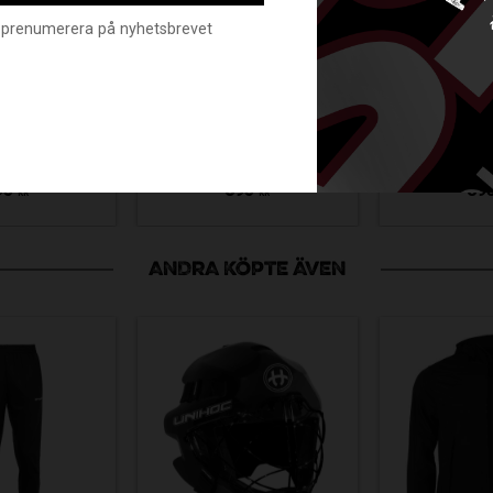
nte prenumerera på nyhetsbrevet
 INTOKU
KANSO INTOKU
KANSO 
KPACK
BACKPACK
BACK
Y 23L
NAVY 23L
BLAC
001-23-50
KS24-2001-23-32
KS24-20
95
895
89
KR
KR
ANDRA KÖPTE ÄVEN