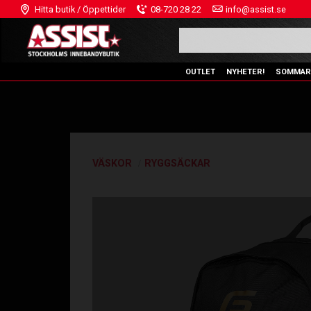
Hitta butik / Öppettider
08-720 28 22
info@assist.se
OUTLET
NYHETER!
SOMMAR
VÄSKOR
RYGGSÄCKAR