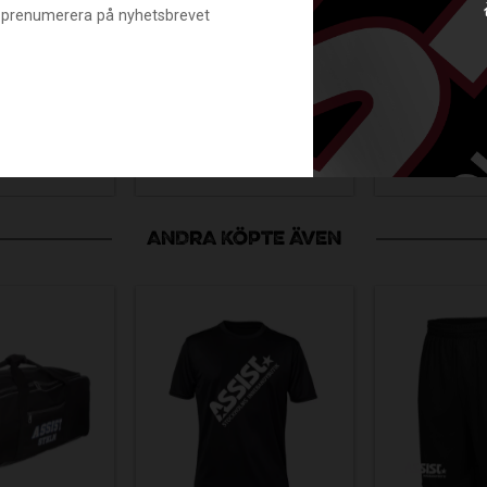
ICK
PROTE
nte prenumerera på nyhetsbrevet
KPACK
EYE
FATPIPE HOLE
/FRESH
BLACK
PE ALMOST RED
INT
E K
FP24-711929-006L
18414-0110
FP24-719
99
299
34
KR
KR
ANDRA KÖPTE ÄVEN