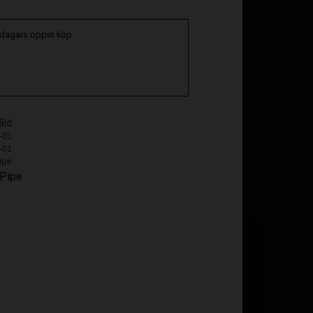
 dagars öppet köp
åld
-01
-01
ipe
 Pipe