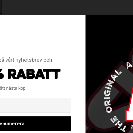
RELATERADE PRODUKTER
å vårt nyhetsbrev och
% RABATT
ditt nästa köp
Email
enumerera
PE LUX -
FAT 