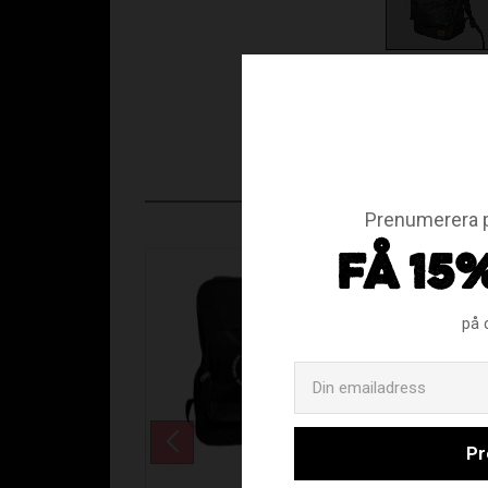
Prenumerera p
FÅ 15
på 
Pr
FAT PI