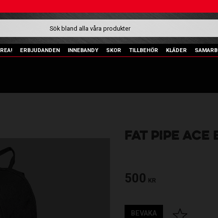
REA!
ERBJUDANDEN
INNEBANDY
SKOR
TILLBEHÖR
KLÄDER
SAMARB
FAT PIPE ACE
500
KR
BEVAKA
Lägg till i fav