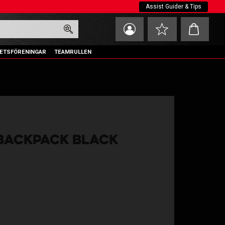
Assist Guider & Tips
Kundvagn
Favoriter
ETSFÖRENINGAR
TEAMRULLEN
 BACKPACK BLACK
oriter