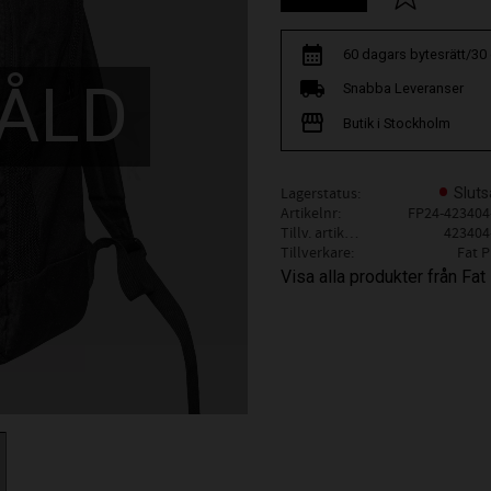
60 dagars bytesrätt/30
ÅLD
Snabba Leveranser
Butik i Stockholm
Lagerstatus
Sluts
Artikelnr
FP24-423404
Tillv. artikelnr
423404
Tillverkare
Fat P
Visa alla produkter från Fat