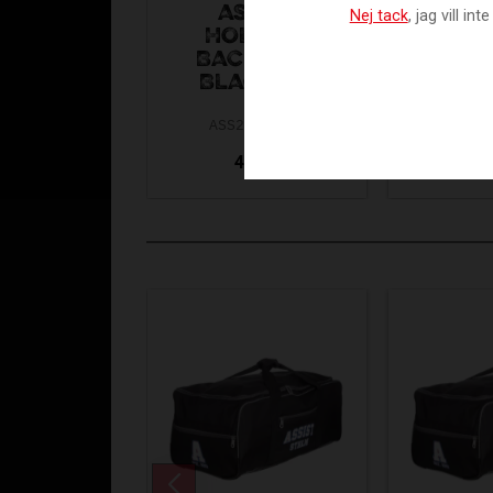
ASSIST
ST
Nej tack
, jag vill i
HOLSTER
BAC
BACKPACK
BLACK
BLACK 2.0
M
ASS24-10042
FAT25-4
499
7
KR