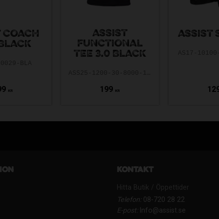
ASSIST
T COACH
ASSIST
FUNCTIONAL
BLACK
TEE 3.0 BLACK
AS17-10100
10029-BLA
ASS25-1200-30-8000-140
99
199
12
KR
KR
ion
Kontakt
Hitta Butik / Öppettider
Telefon:
08-720 28 22
E-post:
Info@assist.se