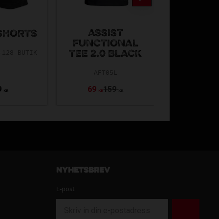
ASSIST
OXDOG
 SHORTS
FUNCTIONAL
TRAININ
TEE 2.0 BLACK
BLUE SR 
-128-BUTIK
AFT05L
EVO23-52
9
69
159
299
KR
KR
KR
Nyhetsbrev
E-post