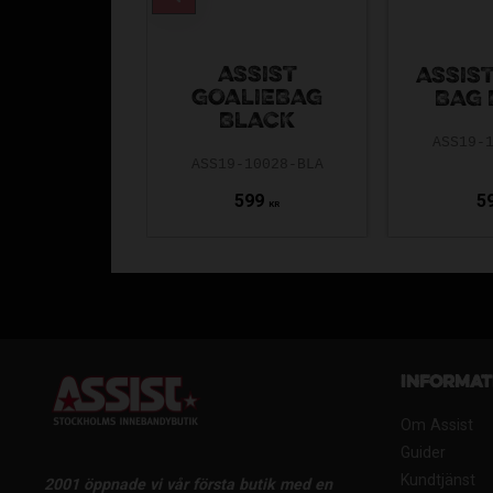
ASSIST
ASSIS
GOALIEBAG
BAG 
BLACK
ASS19-
ASS19-10028-BLA
599
5
KR
Informat
Om Assist
Guider
Kundtjänst
2001 öppnade vi vår första butik med en