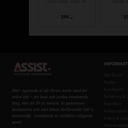
HIBS-1405-8000-XS
ASS19-
399
5
KR
Informat
Om Assist
Guider
Kundtjänst
2001 öppnade vi vår första butik med en
Betalning & 
enkel idé – att leva och andas innebandy.
Idag, mer än 20 år senare, är passionen
Köpvillkor
densamma och vårt fokus fortfarande 100 %
Reklamation 
innebandy.
Innebandy är världens roligaste
Policy & coo
sport.
Personuppgif