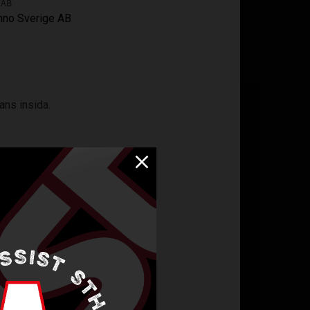
 AB
anno Sverige AB
ans insida.