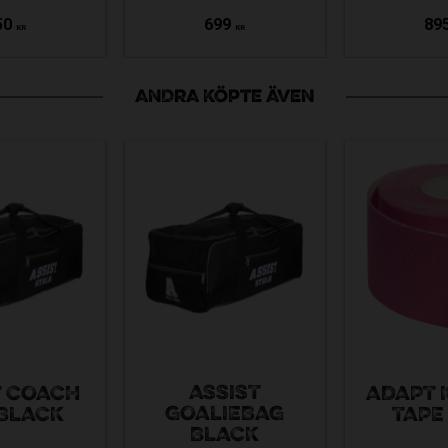
50
699
89
KR
KR
ANDRA KÖPTE ÄVEN
ASSIST
T COACH
ADAPT 
GOALIEBAG
BLACK
TAPE
BLACK