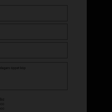
 dagars öppet köp
åld
000
000