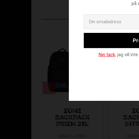
på 
Pr
Nej tack
, jag vill i
ZONE
Z
BACKPACK
BAC
PRIZM 25L
INTR
REW24-43053
REW2