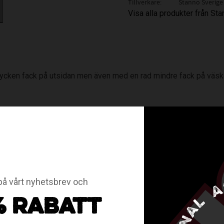
Tillverkare
Stanno Sverige
Visa alla produkter från St
ycken fack på utsidan men även med en rad mindre fack på väsk
å vårt nyhetsbrev och
lket gör att tryckets placering kan variera mellan olika väskor!
% RABATT
 Assist!