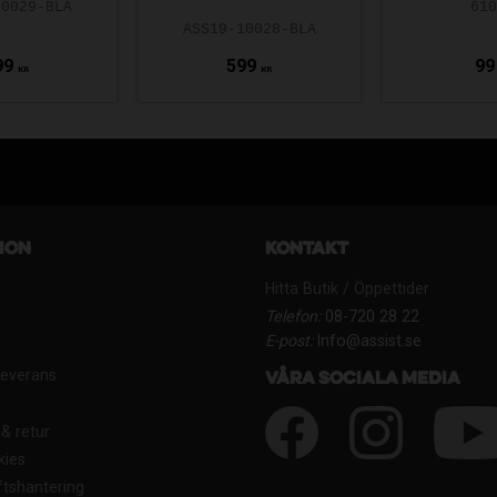
10029-BLA
61
ASS19-10028-BLA
99
599
99
KR
KR
ion
Kontakt
Hitta Butik / Öppettider
Telefon:
08-720 28 22
E-post:
Info@assist.se
Leverans
Våra sociala media
& retur
kies
tshantering