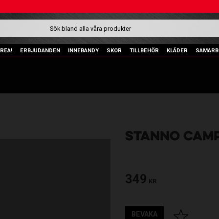
REA!
ERBJUDANDEN
INNEBANDY
SKOR
TILLBEHÖR
KLÄDER
SAMARB
STANNO CAM
349
KR
BEVAKA
Lägg till i fav