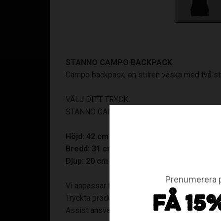
STANNO CAMPO BACKPACK
Campo backpack, en stilren väska med två st
VÄLJ DITT TRYCK.
STANNO CAMPO BACKPACK
Höjd: 42 cm
Bredd: 31 cm
Djup: 20 cm
Prenumerera p
Vi anpassar trycket efter väskans utseende, vi
Tryckta produkter kan ej bytas!
FÅ 15
Assist ansvarar endast för tryck levererat av