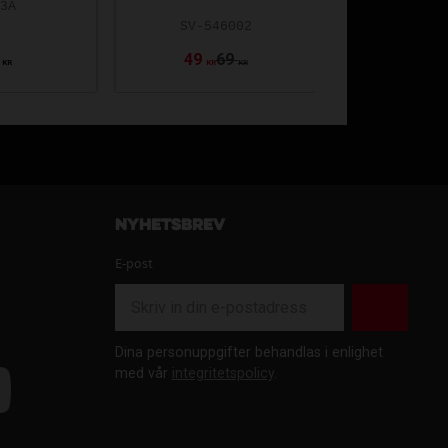
03A
SV-546002
ULT-TM17
49
69
49
KR
KR
KR
K
Nyhetsbrev
E-post
Dina personuppgifter behandlas i enlighet
med vår
integritetspolicy
.