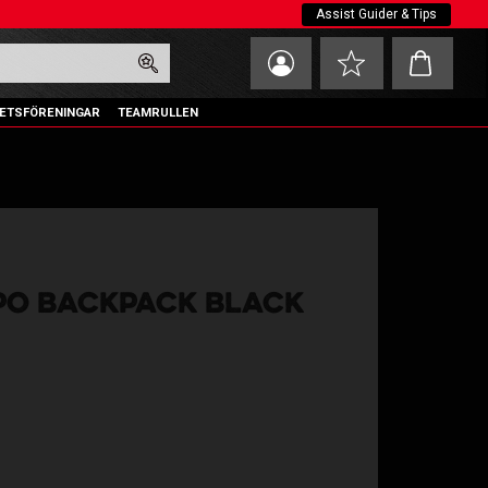
Assist Guider & Tips
Kundvagn
Favoriter
ETSFÖRENINGAR
TEAMRULLEN
PO BACKPACK BLACK
oriter