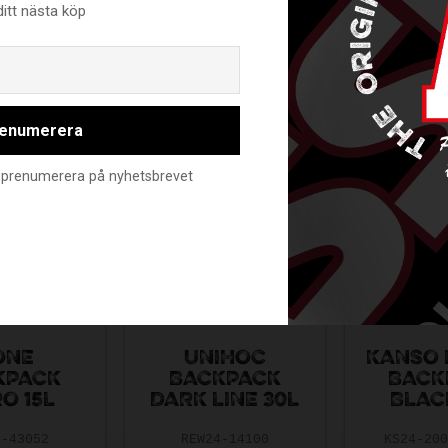
ditt nästa köp
Email
RELATERADE PRODUKTER
enumerera
nte prenumerera på nyhetsbrevet
ONE
UNIHOC
KANSO 
KPACK
BACKPACK
BACK
O 15L
DARK LINE 30L
BLAC
4-43052
REW24-14100
KS24-20