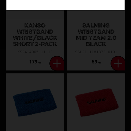
KANSO
SALMING
WRISTBAND
WRISTBAND
WHITE/BLACK
MID TEAM 2.0
SHORT 2-PACK
BLACK
KS24-4005-11-13
SAL21-1181873-0101
179
59
KR
KR