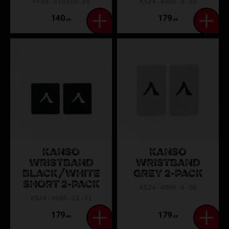
FP24-319310-25
KS24-4006-9-20
140
179
KR
KR
KANSO
KANSO
WRISTBAND
WRISTBAND
BLACK/WHITE
GREY 2-PACK
SHORT 2-PACK
KS24-4006-9-50
KS24-4005-11-21
179
179
KR
KR