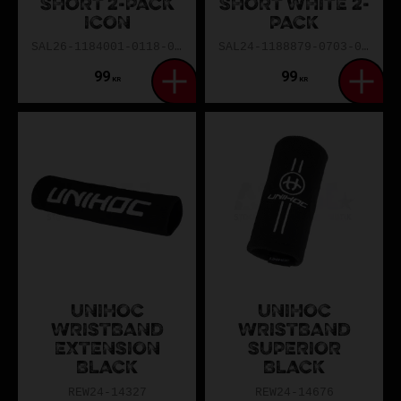
SHORT 2-PACK
SHORT WHITE 2-
ICON
PACK
SAL26-1184001-0118-0ONE
SAL24-1188879-0703-0ONE
99
99
KR
KR
UNIHOC
UNIHOC
WRISTBAND
WRISTBAND
EXTENSION
SUPERIOR
BLACK
BLACK
REW24-14327
REW24-14676