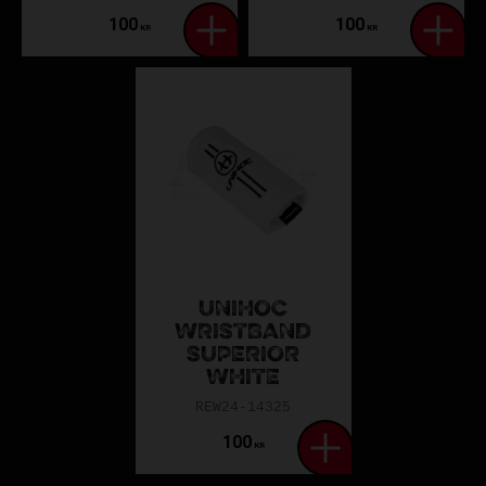
100
100
KR
KR
UNIHOC
WRISTBAND
SUPERIOR
WHITE
REW24-14325
100
KR