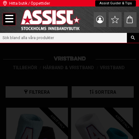
Hitta butik / Öppettider
Assist Guider & Tips
Meny
Kundva
Favoriter
VRISTBAND
TILLBEHÖR
HÅRBAND & VRISTBAND
VRISTBAND
FILTRERA
SORTERA
ASSIST ONLY
ASSIST ONLY