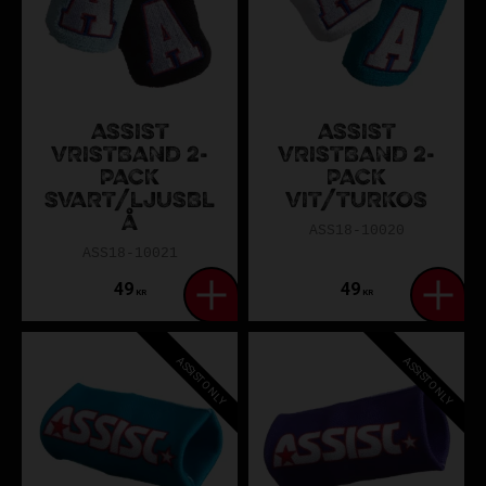
ASSIST
ASSIST
VRISTBAND 2-
VRISTBAND 2-
PACK
PACK
SVART/LJUSBL
VIT/TURKOS
Å
ASS18-10020
ASS18-10021
49
49
KR
KR
ASSIST ONLY
ASSIST ONLY